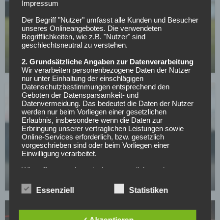
Impressum
Der Begriff "Nutzer" umfasst alle Kunden und Besucher
BUNDESLIGA
unseres Onlineangebotes. Die verwendeten
Begrifflichkeiten, wie z.B. "Nutzer" sind
Wer kann sich am Wochenende aus dem
geschlechtsneutral zu verstehen.
Abstiegskampf retten?
2. Grundsätzliche Angaben zur Datenverarbeitung
01.05.2026
Wir verarbeiten personenbezogene Daten der Nutzer
nur unter Einhaltung der einschlägigen
Datenschutzbestimmungen entsprechend den
Geboten der Datensparsamkeit- und
Datenvermeidung. Das bedeutet die Daten der Nutzer
werden nur beim Vorliegen einer gesetzlichen
Erlaubnis, insbesondere wenn die Daten zur
Erbringung unserer vertraglichen Leistungen sowie
Online-Services erforderlich, bzw. gesetzlich
SV WERDER BREMEN
vorgeschrieben sind oder beim Vorliegen einer
Einwilligung verarbeitet.
Werder Bremens Top-Spieler will bleiben:
Kaufoption aber noch zu hoch
Wir treffen organisatorische, vertragliche und
technische Sicherheitsmaßnahmen entsprechend dem
23.04.2026
Stand der Technik, um sicher zu stellen, dass die
Essenziell
Statistiken
Vorschriften der Datenschutzgesetze eingehalten
werden und um damit die durch uns verarbeiteten
Daten gegen zufällige oder vorsätzliche
Manipulationen, Verlust, Zerstörung oder gegen den