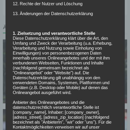
Weißen sauber hält.
12. Rechte der Nutzer und Löschung
13. Änderungen der Datenschutzerklärung
ÄHNLICHE ARTIKEL
1. Zielsetzung und verantwortliche Stelle
Diese Datenschutzerklärung klärt über die Art, den
Umfang und Zweck der Verarbeitung (u.a. Erhebung,
Verarbeitung und Nutzung sowie Einholung von
Einwilligungen) von personenbezogenen Daten
innerhalb unseres Onlineangebotes und der mit ihm
verbundenen Webseiten, Funktionen und Inhalte
(nachfolgend gemeinsam bezeichnet als
"Onlineangebot" oder "Website") auf. Die
SV WERDER BREMEN
Datenschutzerklärung gilt unabhängig von den
verwendeten Domains, Systemen, Plattformen und
Füllkrug will zurück zu Werder, aber dieses
Geräten (z.B. Desktop oder Mobile) auf denen das
Hindernis steht dem Comeback im Weg
Onlineangebot ausgeführt wird.
01.05.2026
Anbieter des Onlineangebotes und die
datenschutzrechtlich verantwortliche Stelle ist
[company_name], Inhaber: [company_owner],
[adress_street], [adress_zip_location] (nachfolgend
bezeichnet als "AnbieterIn", "wir" oder "uns"). Für die
Kontaktmöglichkeiten verweisen wir auf unser