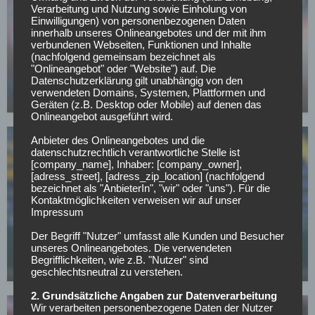
Verarbeitung und Nutzung sowie Einholung von
Einwilligungen) von personenbezogenen Daten
innerhalb unseres Onlineangebotes und der mit ihm
verbundenen Webseiten, Funktionen und Inhalte
BUNDESLIGA
(nachfolgend gemeinsam bezeichnet als
Bayern-Legende Lizarazu warnt: Dieses Risiko
"Onlineangebot" oder "Website") auf. Die
sollte Kompany gegen PSG vermeiden
Datenschutzerklärung gilt unabhängig von den
verwendeten Domains, Systemen, Plattformen und
05.05.2026
Geräten (z.B. Desktop oder Mobile) auf denen das
Onlineangebot ausgeführt wird.
Anbieter des Onlineangebotes und die
datenschutzrechtlich verantwortliche Stelle ist
[company_name], Inhaber: [company_owner],
[adress_street], [adress_zip_location] (nachfolgend
bezeichnet als "AnbieterIn", "wir" oder "uns"). Für die
Kontaktmöglichkeiten verweisen wir auf unser
Impressum
BUNDESLIGA
Nächster Rückschlag für Bayerns Nachwuchs:
Der Begriff "Nutzer" umfasst alle Kunden und Besucher
Talent Santos Daiber erleidet Muskelsehnenriss
unseres Onlineangebotes. Die verwendeten
Begrifflichkeiten, wie z.B. "Nutzer" sind
05.05.2026
geschlechtsneutral zu verstehen.
2. Grundsätzliche Angaben zur Datenverarbeitung
Wir verarbeiten personenbezogene Daten der Nutzer