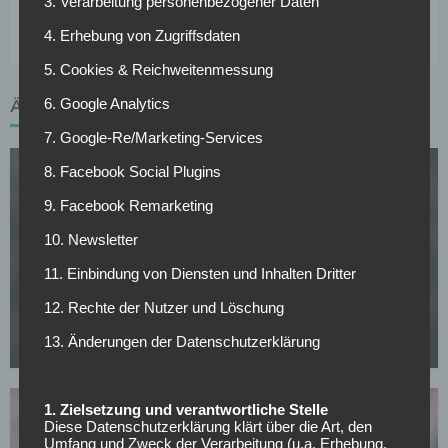
3. Verarbeitung personenbezogener Daten
Tags :
Bundesliga - 18. Spieltag - Saison 2016/2017
4. Erhebung von Zugriffsdaten
5. Cookies & Reichweitenmessung
6. Google Analytics
ÄHNLICHE ARTIKEL
7. Google-Re/Marketing-Services
8. Facebook Social Plugins
9. Facebook Remarketing
10. Newsletter
FC BAYERN MÜNCHEN
11. Einbindung von Diensten und Inhalten Dritter
CL-Sieg und dann weg? PSG-Star im Visier von
12. Rechte der Nutzer und Löschung
europäischen Topklubs
13. Änderungen der Datenschutzerklärung
08.05.2026
1. Zielsetzung und verantwortliche Stelle
Diese Datenschutzerklärung klärt über die Art, den
Umfang und Zweck der Verarbeitung (u.a. Erhebung,