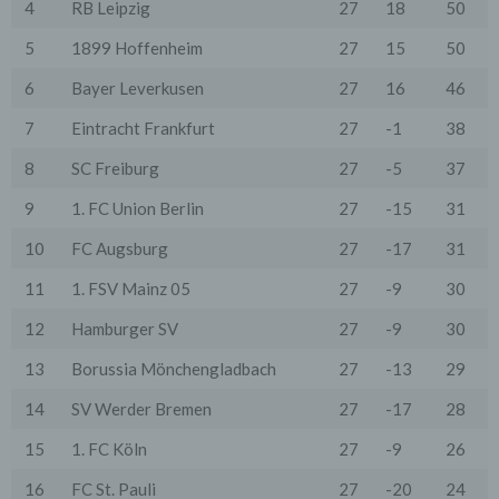
Anbieter stattfindet. Die Übermittlung von Daten in
4
RB Leipzig
27
18
50
Drittstaaten erfolgt entweder auf Grundlage einer
gesetzlichen Erlaubnis, einer Einwilligung der Nutzer
5
1899 Hoffenheim
27
15
50
oder spezieller Vertragsklauseln, die eine gesetzlich
vorausgesetzte Sicherheit der Daten gewährleisten.
6
Bayer Leverkusen
27
16
46
3. Verarbeitung personenbezogener Daten
7
Eintracht Frankfurt
27
-1
38
Die personenbezogenen Daten werden, neben den
ausdrücklich in dieser Datenschutzerklärung
8
SC Freiburg
27
-5
37
genannten Verwendung, für die folgenden Zwecke auf
Grundlage gesetzlicher Erlaubnisse oder
9
1. FC Union Berlin
27
-15
31
Einwilligungen der Nutzer verarbeitet:
- Die Zurverfügungstellung, Ausführung, Pflege,
Optimierung und Sicherung unserer Dienste-, Service-
10
FC Augsburg
27
-17
31
und Nutzerleistungen;
- Die Gewährleistung eines effektiven Kundendienstes
11
1. FSV Mainz 05
27
-9
30
und technischen Supports.
12
Hamburger SV
27
-9
30
Wir übermitteln die Daten der Nutzer an Dritte nur,
wenn dies für Abrechnungszwecke notwendig ist (z.B.
13
Borussia Mönchengladbach
27
-13
29
an einen Zahlungsdienstleister) oder für andere
Zwecke, wenn diese notwendig sind, um unsere
14
SV Werder Bremen
27
-17
28
vertraglichen Verpflichtungen gegenüber den Nutzern
zu erfüllen (z.B. Adressmitteilung an Lieferanten).
15
1. FC Köln
27
-9
26
Bei der Kontaktaufnahme mit uns (per Kontaktformular
16
FC St. Pauli
27
-20
24
oder Email) werden die Angaben des Nutzers zwecks