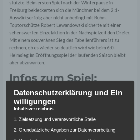
stutzte. Beim ersten Spiel nach der Winterpause in
Freiburg bekleckerten sich die Münchner bei dem 2:1-
Auswärtserfolg aber nicht unbedingt mit Ruhm.
Toptorschütze Robert Lewandowski sicherte mit einer
sehenswerten Einzelaktion in der Nachspielzeit den Dreier.
Mit einem souveränen Sieg des Tabellenführers ist zu
rechnen, ob es wieder so deutlich wird wie beim 6:0-
Heimsieg im Eröffnungsspiel der laufenden Saison bleibt
aber abzuwarten.
Infos zum Spiel:
Datenschutzerklärung und Ein
Anpfiff:
28.01.2017 um 15:30 Uhr
willigungen
Bilanz gegeneinander gesamt:
26-25-50 bei 119:200
Inhaltsverzeichnis
Toren
Bilanz gegeneinander bei Heimspiel Bremen:
17-14-
1. Zielsetzung und verantwortliche Stelle
19 bei 66:69 Toren
2. Grundsätzliche Angaben zur Datenverarbeitung
Tipp:
Deutlicher Auswärtssieg Bayern