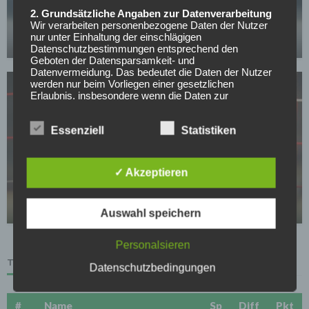
Werder Bremens Top-Spieler will bleiben:
2. Grundsätzliche Angaben zur Datenverarbeitung
Kaufoption aber noch zu hoch
Wir verarbeiten personenbezogene Daten der Nutzer
nur unter Einhaltung der einschlägigen
23.04.2026
Datenschutzbestimmungen entsprechend den
Geboten der Datensparsamkeit- und
Datenvermeidung. Das bedeutet die Daten der Nutzer
werden nur beim Vorliegen einer gesetzlichen
Erlaubnis, insbesondere wenn die Daten zur
Erbringung unserer vertraglichen Leistungen sowie
Online-Services erforderlich, bzw. gesetzlich
vorgeschrieben sind oder beim Vorliegen einer
Essenziell
Statistiken
Einwilligung verarbeitet.
Wir treffen organisatorische, vertragliche und
BUNDESLIGA
✓ Akzeptieren
technische Sicherheitsmaßnahmen entsprechend dem
Stand der Technik, um sicher zu stellen, dass die
Verlässt Fortuna-Kapitän das sinkende Schiff?
Vorschriften der Datenschutzgesetze eingehalten
23.04.2026
werden und um damit die durch uns verarbeiteten
Auswahl speichern
Daten gegen zufällige oder vorsätzliche
Manipulationen, Verlust, Zerstörung oder gegen den
Personalsieren
Zugriff unberechtigter Personen zu schützen.
TABELLE
Datenschutzbedingungen
Sofern im Rahmen dieser Datenschutzerklärung
Inhalte, Werkzeuge oder sonstige Mittel von anderen
Anbietern (nachfolgend gemeinsam bezeichnet als
#
Name
Sp
Diff
Pkt
"Dritt-Anbieter") eingesetzt werden und deren