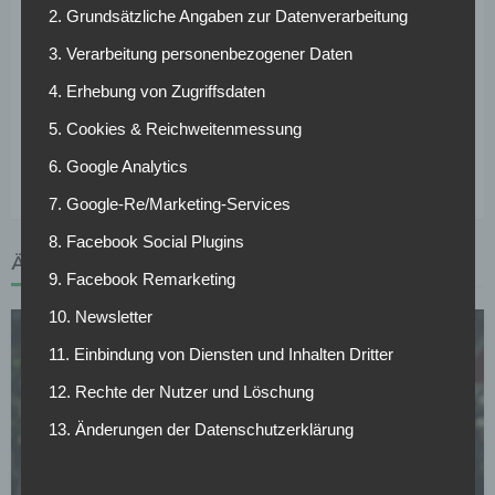
Kruse war Sommer 2016 vom VfL Wolfsburg nach Bremen
2. Grundsätzliche Angaben zur Datenverarbeitung
zurückgekehrt. Für die Grün-Weißen lief er anschließend
3. Verarbeitung personenbezogener Daten
84-mal in der Bundesliga auf und erzielte 32 Tore. Hinzu
4. Erhebung von Zugriffsdaten
kamen neun Spiele im DFB-Pokal, in denen er drei Tore
erzielte. Seit 2018 war er Kapitän von Werder Bremen.
5. Cookies & Reichweitenmessung
sid
6. Google Analytics
7. Google-Re/Marketing-Services
8. Facebook Social Plugins
ÄHNLICHE ARTIKEL
9. Facebook Remarketing
10. Newsletter
11. Einbindung von Diensten und Inhalten Dritter
12. Rechte der Nutzer und Löschung
13. Änderungen der Datenschutzerklärung
SV WERDER BREMEN
Füllkrug will zurück zu Werder, aber dieses