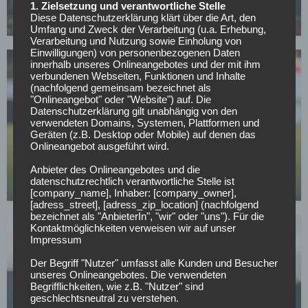
Hindernis steht dem Comeback im Weg
1. Zielsetzung und verantwortliche Stelle
Diese Datenschutzerklärung klärt über die Art, den
01.05.2026
Umfang und Zweck der Verarbeitung (u.a. Erhebung,
Verarbeitung und Nutzung sowie Einholung von
Einwilligungen) von personenbezogenen Daten
innerhalb unseres Onlineangebotes und der mit ihm
verbundenen Webseiten, Funktionen und Inhalte
(nachfolgend gemeinsam bezeichnet als
"Onlineangebot" oder "Website") auf. Die
Datenschutzerklärung gilt unabhängig von den
verwendeten Domains, Systemen, Plattformen und
Geräten (z.B. Desktop oder Mobile) auf denen das
BUNDESLIGA
Onlineangebot ausgeführt wird.
Wer kann sich am Wochenende aus dem
Abstiegskampf retten?
Anbieter des Onlineangebotes und die
datenschutzrechtlich verantwortliche Stelle ist
01.05.2026
[company_name], Inhaber: [company_owner],
[adress_street], [adress_zip_location] (nachfolgend
bezeichnet als "AnbieterIn", "wir" oder "uns"). Für die
Kontaktmöglichkeiten verweisen wir auf unser
Impressum
Der Begriff "Nutzer" umfasst alle Kunden und Besucher
unseres Onlineangebotes. Die verwendeten
Begrifflichkeiten, wie z.B. "Nutzer" sind
geschlechtsneutral zu verstehen.
SV WERDER BREMEN