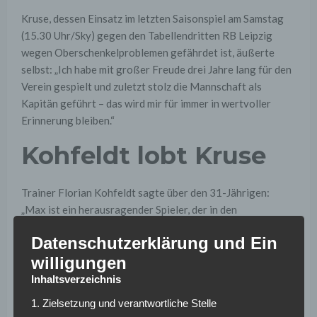
Kruse, dessen Einsatz im letzten Saisonspiel am Samstag
(15.30 Uhr/Sky) gegen den Tabellendritten RB Leipzig
wegen Oberschenkelproblemen gefährdet ist, äußerte
selbst: „Ich habe mit großer Freude drei Jahre lang für den
Verein gespielt und zuletzt stolz die Mannschaft als
Kapitän geführt – das wird mir für immer in wertvoller
Erinnerung bleiben.“
Kohfeldt lobt Kruse
Trainer Florian Kohfeldt sagte über den 31-Jährigen:
„Max ist ein herausragender Spieler, der in den
vergangenen drei Jahren eindrucksvoll und vorbildlich
Datenschutzerklärung und Ein
unter Beweis gestellt hat, wie wertvoll er für eine
willigungen
Mannschaft sein kann. Auch mein Verhältnis zu ihm war von
hohem Vertrauen geprägt, das vielleicht über ein normales
Inhaltsverzeichnis
Trainer-Spieler-Verhältnis hinausgeht.“
1. Zielsetzung und verantwortliche Stelle