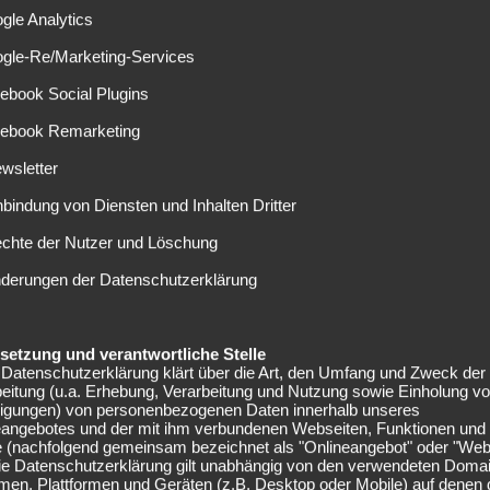
lich noch letzte Formalitäten geklärt werden. Laut dem
gle Analytics
n nächsten Tagen an die Weser wechseln.
ogle-Re/Marketing-Services
b freigestellt
ebook Social Plugins
cebook Remarketing
illionen Euro von Tottenham Hotspur nach Gelsenkirchen.
e ersten beiden Spielzeiten verliefen vielversprechend, in
wsletter
nd mehrerer Verfehlungen suspendiert und in die zweite
nbindung von Diensten und Inhalten Dritter
itigen Arbeitgeber freigestellt und bereitet sich in
echte der Nutzer und Löschung
nd erfolgreicher Reha auf seine neue Aufgabe vor. Doch
oll leistungs- und einsatzfähig zu sein.
nderungen der Datenschutzerklärung
 Vereinsebene
elsetzung und verantwortliche Stelle
Datenschutzerklärung klärt über die Art, den Umfang und Zweck der
timmend, dass Schalke 04 und Bremen nun in direktem
eitung (u.a. Erhebung, Verarbeitung und Nutzung sowie Einholung v
erischen Nationalspielers unter Dach und Fach zu bringen.
lligungen) von personenbezogenen Daten innerhalb unseres
eangebotes und der mit ihm verbundenen Webseiten, Funktionen und
stand bei Schalke, bestätigte „erste Gespräche mit den
e (nachfolgend gemeinsam bezeichnet als "Onlineangebot" oder "Web
 auf Berater-Ebene Gespräche“ gegeben, so die „WAZ“
Die Datenschutzerklärung gilt unabhängig von den verwendeten Doma
men, Plattformen und Geräten (z.B. Desktop oder Mobile) auf denen
 auch Zehn spielen kann, würden sich die Grün-Weißen mit