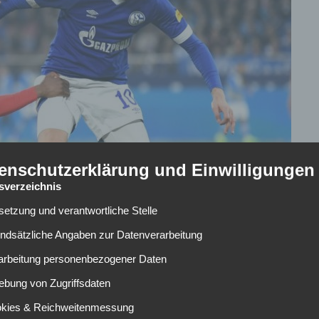
enschutzerklärung und Einwilligungen
tsverzeichnis
lsetzung und verantwortliche Stelle
undsätzliche Angaben zur Datenverarbeitung
rarbeitung personenbezogener Daten
ebung von Zugriffsdaten
der Bremen könnte schon bald in trockenen Tüchern sein.
n eines angepeilten Leihgeschäfts mit Kaufoption. Wie das
okies & Reichweitenmessung