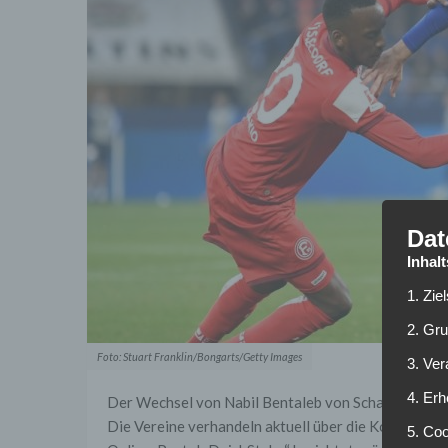
Dat
Inhal
1. Zie
2. Gr
Foto: Stuart Franklin/Bongarts/Getty Images
3. Ve
4. Erh
Der Wechsel von Nabil Bentaleb von Schalke zu Wer
Die Vereine verhandeln aktuell über die Konditione
5. Co