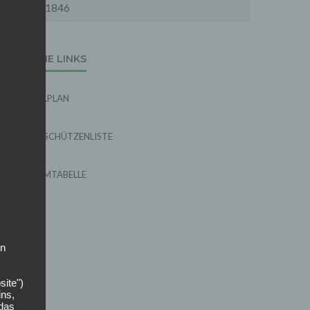
1846
EXTERNE LINKS
SPIELPLAN
TORSCHÜTZENLISTE
FORMTABELLE
on
site")
ins,
 das