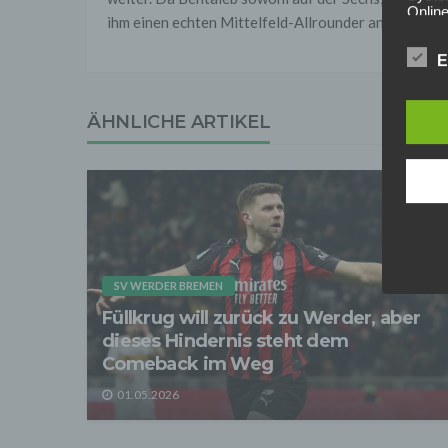
Online
ihm einen echten Mittelfeld-Allrounder angeln. Die
Anbiet
E
ist [
[adres
Für d
ÄHNLICHE ARTIKEL
Der B
Online
geschl
2. Gr
Wir ve
einsc
Daten
werden
Daten 
SV WERDER BREMEN
erford
Füllkrug will zurück zu Werder, aber
Einwil
dieses Hindernis steht dem
Wir tr
Comeback im Weg
entspr
der D
01.05.2026
verarb
Zerstö