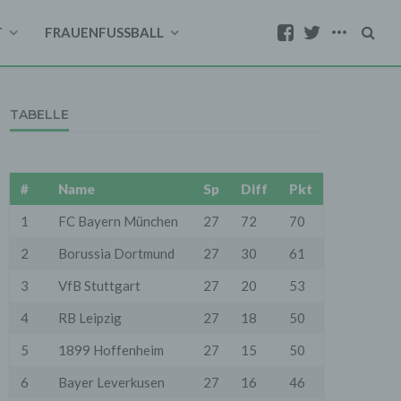
T
FRAUENFUSSBALL
TABELLE
#
Name
Sp
Diff
Pkt
1
FC Bayern München
27
72
70
2
Borussia Dortmund
27
30
61
3
VfB Stuttgart
27
20
53
4
RB Leipzig
27
18
50
5
1899 Hoffenheim
27
15
50
6
Bayer Leverkusen
27
16
46