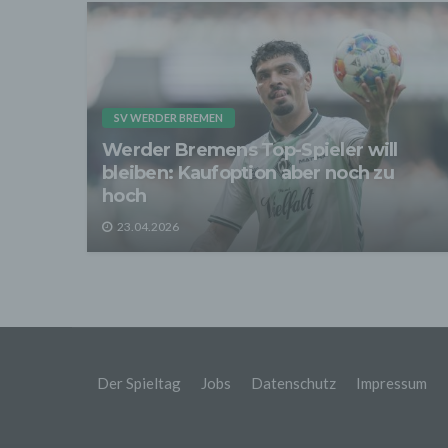
Sofer
sonsti
"Dritt
davon 
stattf
Grundl
spezie
SV WERDER BREMEN
Daten
Werder Bremens Top-Spieler will
3. Ve
bleiben: Kaufoption aber noch zu
Die p
Daten
hoch
Grundl
- Die 
23.04.2026
unsere
- Die 
Wir üb
Abrech
ander
Verpfl
Liefer
Der Spieltag
Jobs
Datenschutz
Impressum
Bei de
Angab
Anschl
Perso