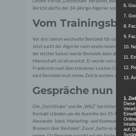
Online-Portal „DeichStube“ berichtet, müssen ledig
6. Goo
Bericht dürfte der 24-jährige Algerier somit in de
7. Go
Vom Trainingsbetrie
8. Fac
9. Fa
Vor drei Jahren wechselte Bentaleb für satte 19 M
Jetzt sucht der Algerier nach einem neuen Verein. Di
10. Ne
der letzten Saison wurde Bentaleb dann aber aufgru
11. Ei
Mannschaft strafversetzt. Er wurde von seinem derze
12. R
Frankreich nach überstandener Leisten-Operation u
wird Bentaleb noch etwas Zeit brauchen, um wieder v
13. Ä
Gespräche nun auf
1. Zi
Diese 
Die „DeichStube“ und die „WAZ“ berichten übereins
Verarb
Kontakt ständen, um die Ausleihe des 35-fachen alg
Einwi
Onlin
Alexander Jobst, Marketing- und Kommunikationsvor
Inhalt
Bremern über Bentaleb“. Zuvor „hatte es lediglich
auf. 
Syste
weiter. Da Bentaleb sowohl auf der Sechs, Acht als