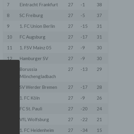
7
Eintracht Frankfurt
27
-1
38
8
SC Freiburg
27
-5
37
9
1. FC Union Berlin
27
-15
31
10
FC Augsburg
27
-17
31
11
1. FSV Mainz 05
27
-9
30
12
Hamburger SV
27
-9
30
13
Borussia
27
-13
29
Mönchengladbach
14
SV Werder Bremen
27
-17
28
15
1. FC Köln
27
-9
26
16
FC St. Pauli
27
-20
24
17
VfL Wolfsburg
27
-22
21
18
1. FC Heidenheim
27
-34
15