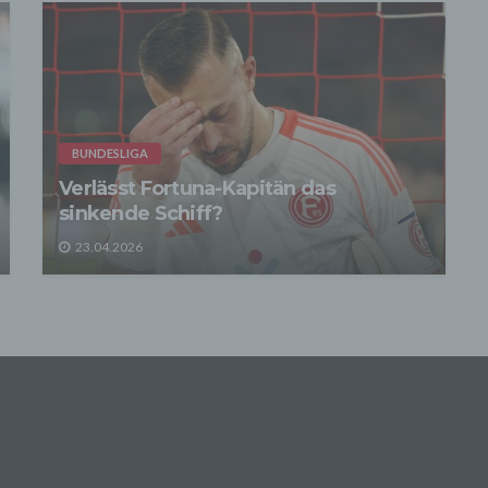
n im Rahmen dieser Datenschutzerklärung Inhalte, Werkzeuge oder
ge Mittel von anderen Anbietern (nachfolgend gemeinsam bezeichnet
-Anbieter") eingesetzt werden und deren genannter Sitz im Ausland ist,
auszugehen, dass ein Datentransfer in die Sitzstaaten der Dritt-Anbi
indet. Die Übermittlung von Daten in Drittstaaten erfolgt entweder auf
age einer gesetzlichen Erlaubnis, einer Einwilligung der Nutzer oder
ller Vertragsklauseln, die eine gesetzlich vorausgesetzte Sicherheit 
 gewährleisten.
BUNDESLIGA
rarbeitung personenbezogener Daten
Verlässt Fortuna-Kapitän das
ersonenbezogenen Daten werden, neben den ausdrücklich in dieser
schutzerklärung genannten Verwendung, für die folgenden Zwecke a
sinkende Schiff?
age gesetzlicher Erlaubnisse oder Einwilligungen der Nutzer verarbei
Zurverfügungstellung, Ausführung, Pflege, Optimierung und Sicherung
23.04.2026
r Dienste-, Service- und Nutzerleistungen;
Gewährleistung eines effektiven Kundendienstes und technischen Su
ermitteln die Daten der Nutzer an Dritte nur, wenn dies für
nungszwecke notwendig ist (z.B. an einen Zahlungsdienstleister) ode
e Zwecke, wenn diese notwendig sind, um unsere vertraglichen
ichtungen gegenüber den Nutzern zu erfüllen (z.B. Adressmitteilung a
anten).
r Kontaktaufnahme mit uns (per Kontaktformular oder Email) werden 
en des Nutzers zwecks Bearbeitung der Anfrage sowie für den Fall, 
ussfragen entstehen, gespeichert.
nenbezogene Daten werden gelöscht, sofern sie ihren Verwendung