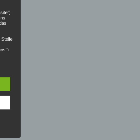
site")
ins,
 das
 Stelle
uns").
der
zer
n die
ces
nahmen
riften