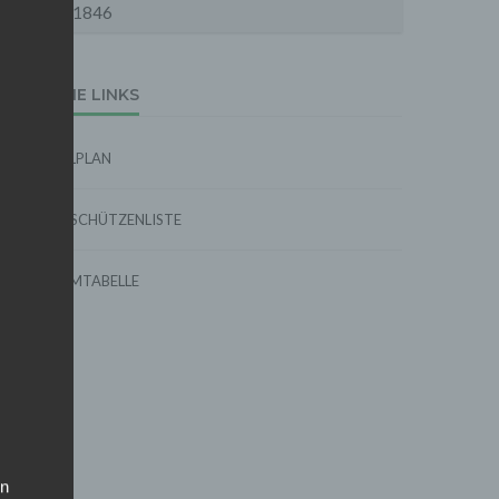
1846
EXTERNE LINKS
SPIELPLAN
TORSCHÜTZENLISTE
FORMTABELLE
on