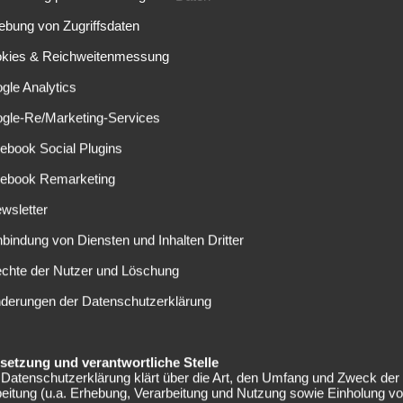
nn erhielt der 38-Jährige nicht mehr.
ebung von Zugriffsdaten
Frankfurt noch auf der
okies & Reichweitenmessung
gle Analytics
ogle-Re/Marketing-Services
noch keinen Sieg in der Bundesliga verbuchen. Auf dem
ebook Social Plugins
Unentschieden sowie fünf Niederlagen für die Grün-Weißen.
nalysieren, ob es richtig ist, den Weg mit Nouri
cebook Remarketing
en müssen“, erklärte der Baumann die Situation gegenüber
wsletter
 vorstellen, dass bereits die kommende Bundesligapartie
 der Trainerbank stattfinden könnte. Am Montag will sich
nbindung von Diensten und Inhalten Dritter
Alexander Nouri entscheiden. „Ich denke nicht an meine
echte der Nutzer und Löschung
 das Spiel in Frankfurt vorbereite“, gab der Übungsleiter zu
nderungen der Datenschutzerklärung
folgen?
elsetzung und verantwortliche Stelle
Datenschutzerklärung klärt über die Art, den Umfang und Zweck der
eitung (u.a. Erhebung, Verarbeitung und Nutzung sowie Einholung v
reits in trockenen Tüchern zu sein. Doch wer soll den