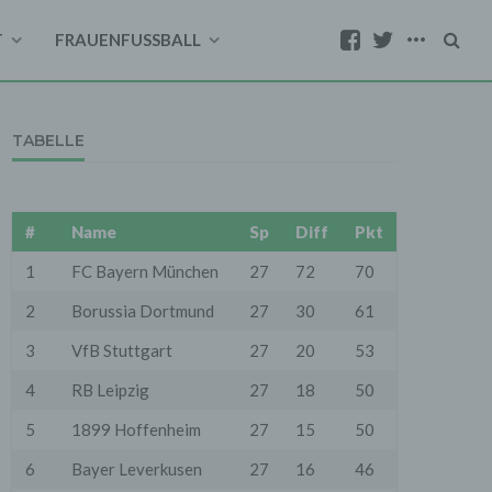
T
FRAUENFUSSBALL
TABELLE
#
Name
Sp
Diff
Pkt
1
FC Bayern München
27
72
70
2
Borussia Dortmund
27
30
61
3
VfB Stuttgart
27
20
53
4
RB Leipzig
27
18
50
5
1899 Hoffenheim
27
15
50
6
Bayer Leverkusen
27
16
46