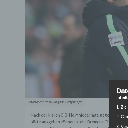
Dat
Inhal
Foto: Martin Rose/Bongarts/Getty Images
1. Zie
Nach der klaren 0:3-Heimniederlage gegen den dire
2. Gr
hätte ausgehen können, steht Bremens Cheftrainer 
3. Ve