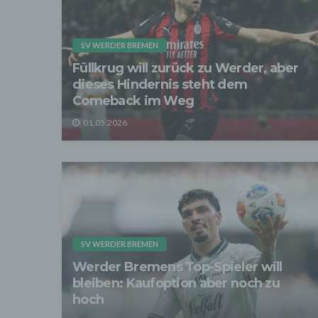
der D
verarb
Zerstö
SV WERDER BREMEN
Sofer
Füllkrug will zurück zu Werder, aber
sonsti
dieses Hindernis steht dem
"Dritt
davon 
Comeback im Weg
stattf
Grundl
01.05.2026
spezie
Daten
3. Ve
Die p
Daten
Grundl
- Die 
unsere
- Die 
SV WERDER BREMEN
Werder Bremens Top-Spieler will
Wir üb
Abrech
bleiben: Kaufoption aber noch zu
ander
hoch
Verpfl
Liefer