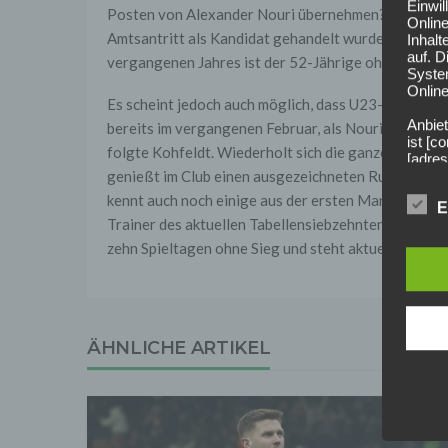
Einwi
Posten von Alexander Nouri übernehmen? Es ist gut 
Onlin
Amtsantritt als Kandidat gehandelt wurde, wieder 
Inhalt
auf. 
vergangenen Jahres ist der 52-Jährige ohne Job.
Syste
Online
Es scheint jedoch auch möglich, dass U23-Trainer F
Anbiet
bereits im vergangenen Februar, als Nouri den Ch
ist [
folgte Kohfeldt. Wiederholt sich die ganze Geschich
[adres
genießt im Club einen ausgezeichneten Ruf als Fuß
Für d
kennt auch noch einige aus der ersten Mannschaft, d
E
Der B
Trainer des aktuellen Tabellensiebzehnten. Der Hake
Online
geschl
zehn Spieltagen ohne Sieg und steht aktuell auf dem 
2. Gr
Wir ve
einsc
Daten
ÄHNLICHE ARTIKEL
werden
Daten 
erford
Einwil
Wir tr
entspr