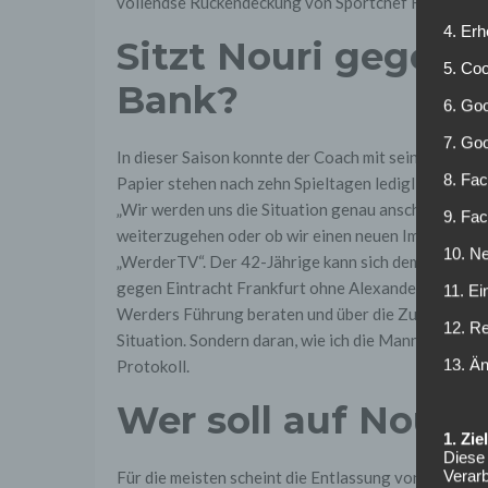
vollendse Rückendeckung von Sportchef Frank Bauma
4. Erh
Sitzt Nouri gegen 
5. Co
Bank?
6. Goo
7. Go
In dieser Saison konnte der Coach mit seinem Team 
8. Fac
Papier stehen nach zehn Spieltagen lediglich fünf 
„Wir werden uns die Situation genau anschauen und a
9. Fa
weiterzugehen oder ob wir einen neuen Impuls setz
10. Ne
„WerderTV“. Der 42-Jährige kann sich demnach auch
gegen Eintracht Frankfurt ohne Alexander Nouri auf
11. Ei
Werders Führung beraten und über die Zukunft von 
12. R
Situation. Sondern daran, wie ich die Mannschaft auf
13. Ä
Protokoll.
Wer soll auf Nouri 
1. Zi
Diese 
Verarb
Für die meisten scheint die Entlassung von Nouri be