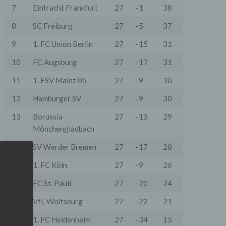
7
Eintracht Frankfurt
27
-1
38
8
SC Freiburg
27
-5
37
9
1. FC Union Berlin
27
-15
31
10
FC Augsburg
27
-17
31
11
1. FSV Mainz 05
27
-9
30
12
Hamburger SV
27
-9
30
13
Borussia
27
-13
29
Mönchengladbach
14
SV Werder Bremen
27
-17
28
15
1. FC Köln
27
-9
26
16
FC St. Pauli
27
-20
24
17
VfL Wolfsburg
27
-22
21
18
1. FC Heidenheim
27
-34
15