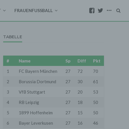
T
FRAUENFUSSBALL
TABELLE
#
Name
Sp
Diff
Pkt
1
FC Bayern München
27
72
70
2
Borussia Dortmund
27
30
61
3
VfB Stuttgart
27
20
53
4
RB Leipzig
27
18
50
5
1899 Hoffenheim
27
15
50
6
Bayer Leverkusen
27
16
46