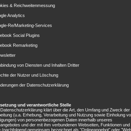
aft aus der aktuellen Misere führen.
okies & Reichweitenmessung
egskampf soll helfen
gle Analytics
ogle-Re/Marketing-Services
itz, äußerte sich überzeugt von der Entscheidung für
ebook Social Plugins
. Seine Idee vom Fußball, seine Art und seine
tuation waren ausschlaggebend für die Entscheidung. Wir
cebook Remarketing
affen werden“, so Fritz.
wsletter
en, dass er Abstiegskampf kann. Zuvor war er bereits beim
nbindung von Diensten und Inhalten Dritter
er 51-Jährige die Fortuna im Tabellenkeller und formte sie
echte der Nutzer und Löschung
. Auch in Bremen wird es aber erst einmal um den
nderungen der Datenschutzerklärung
standen nicht zur
elsetzung und verantwortliche Stelle
Datenschutzerklärung klärt über die Art, den Umfang und Zweck der
eitung (u.a. Erhebung, Verarbeitung und Nutzung sowie Einholung v
lligungen) von personenbezogenen Daten innerhalb unseres
eangebotes und der mit ihm verbundenen Webseiten, Funktionen und
n vergangenen Tagen zunächst an anderen Kandidaten
e (nachfolgend gemeinsam bezeichnet als "Onlineangebot" oder "Web