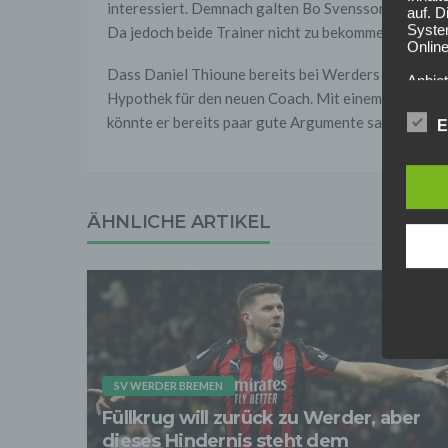
interessiert. Demnach galten Bo Svensson und Bo H
auf. 
Syste
Da jedoch beide Trainer nicht zu bekommen waren, 
Online
Dass Daniel Thioune bereits bei Werders Erzrivalen,
Anbiet
Hypothek für den neuen Coach. Mit einem gelunge
ist [
[adres
könnte er bereits paar gute Argumente sammeln.
E
Für d
Der B
Online
geschl
ÄHNLICHE ARTIKEL
2. Gr
Wir ve
einsc
Daten
werden
Daten 
erford
Einwil
Wir tr
SV WERDER BREMEN
entspr
Füllkrug will zurück zu Werder, aber
der D
verarb
dieses Hindernis steht dem