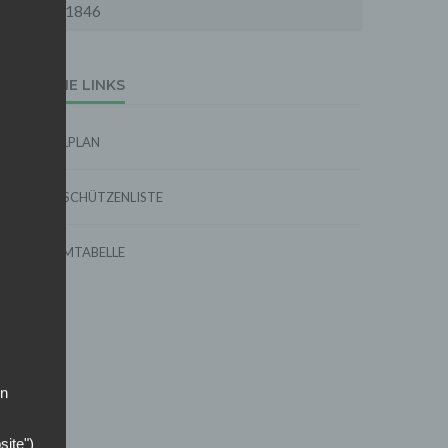
1846
EXTERNE LINKS
SPIELPLAN
TORSCHÜTZENLISTE
FORMTABELLE
on
site")