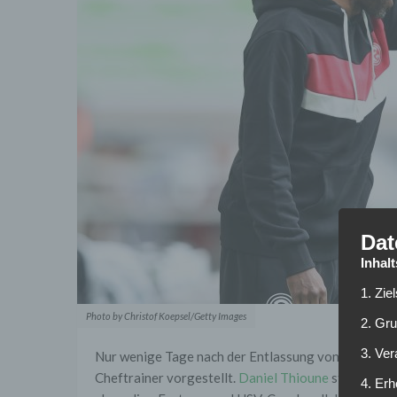
Dat
Inhal
1. Zie
Photo by Christof Koepsel/Getty Images
2. Gr
3. Ve
Nur wenige Tage nach der Entlassung von Horst St
Cheftrainer vorgestellt.
Daniel Thioune
steht ab so
4. Erh