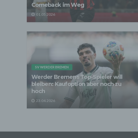
Zerstö
Comeback im Weg
Sofer
01.05.2026
sonsti
"Dritt
davon 
stattf
Grundl
spezie
Daten
3. Ve
Die p
SV WERDER BREMEN
Daten
Grundl
Werder Bremens Top-Spieler will
- Die 
bleiben: Kaufoption aber noch zu
unsere
hoch
- Die 
23.04.2026
Wir üb
Abrech
ander
Verpfl
Liefer
Bei de