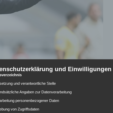
enschutzerklärung und Einwilligungen
tsverzeichnis
lsetzung und verantwortliche Stelle
undsätzliche Angaben zur Datenverarbeitung
rarbeitung personenbezogener Daten
effen hat
Werder Bremen
am Mittwoch den neuen
fort an der Seitenlinie bei den Grün-Weißen. Der
ebung von Zugriffsdaten