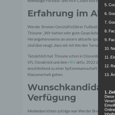
ehemalige Fortuna- und HSV-Coach soll die Mannsch
5. Co
Erfahrung im Absti
6. Goo
7. Go
Werder Bremen Geschäftsführer Fußball, Clemens Fr
8. Fac
Thioune: „Wir hatten sehr gute Gespräche mit Daniel
Herangehensweise an unsere aktuelle sportliche Si
9. Fa
sind überzeugt, dass wir mit ihm den Turnaround sch
10. Ne
Tatsächlich hat Thioune schon in Düsseldorf bewies
11. Ei
VfL Osnabrück und dem
HSV
aktiv. 2022 übernahm d
12. R
anschließend zu einer Spitzenmannschaft der 2. Liga
Klassenerhalt gehen.
13. Ä
Wunschkandidaten 
1. Zi
Verfügung
Diese 
Verarb
Einwi
Onlin
Medienberichten zufolge war Werder Bremen in de
Inhalt