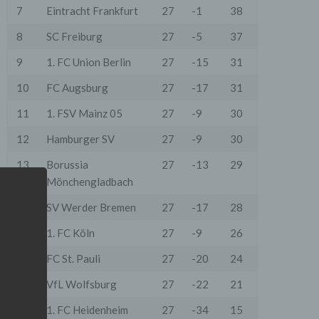
7
Eintracht Frankfurt
27
-1
38
8
SC Freiburg
27
-5
37
9
1. FC Union Berlin
27
-15
31
10
FC Augsburg
27
-17
31
11
1. FSV Mainz 05
27
-9
30
12
Hamburger SV
27
-9
30
13
Borussia
27
-13
29
Mönchengladbach
14
SV Werder Bremen
27
-17
28
15
1. FC Köln
27
-9
26
16
FC St. Pauli
27
-20
24
17
VfL Wolfsburg
27
-22
21
18
1. FC Heidenheim
27
-34
15