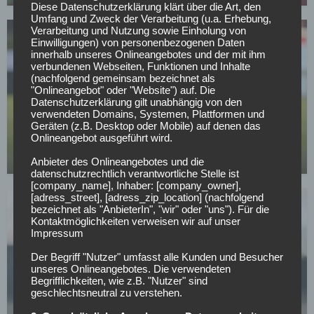
Diese Datenschutzerklärung klärt über die Art, den
Umfang und Zweck der Verarbeitung (u.a. Erhebung,
Verarbeitung und Nutzung sowie Einholung von
Einwilligungen) von personenbezogenen Daten
innerhalb unseres Onlineangebotes und der mit ihm
verbundenen Webseiten, Funktionen und Inhalte
(nachfolgend gemeinsam bezeichnet als
"Onlineangebot" oder "Website") auf. Die
Datenschutzerklärung gilt unabhängig von den
BUNDESLIGA
verwendeten Domains, Systemen, Plattformen und
Wer kann sich am Wochenende aus dem
Geräten (z.B. Desktop oder Mobile) auf denen das
Onlineangebot ausgeführt wird.
Abstiegskampf retten?
01.05.2026
Anbieter des Onlineangebotes und die
datenschutzrechtlich verantwortliche Stelle ist
[company_name], Inhaber: [company_owner],
[adress_street], [adress_zip_location] (nachfolgend
bezeichnet als "AnbieterIn", "wir" oder "uns"). Für die
Kontaktmöglichkeiten verweisen wir auf unser
Impressum
Der Begriff "Nutzer" umfasst alle Kunden und Besucher
unseres Onlineangebotes. Die verwendeten
SV WERDER BREMEN
Begrifflichkeiten, wie z.B. "Nutzer" sind
Werder Bremens Top-Spieler will bleiben:
geschlechtsneutral zu verstehen.
Kaufoption aber noch zu hoch