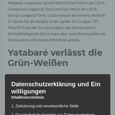
Mailand). Insgesamt spielte Belfodil fünf Mal in der UEFA
Champions League (0 Tore) und fünf Mal in der UEFA
Europa League(3Tore). Letzte Saison absolvierte Belfodil
37 Spiele für die Belgier in der Jupiler Pro League, JPL
Playoff II und der Europa League. Am liebsten spielt
Belfodil hängende Spitze, kann aber auch Rechtsaußen, im
Sturm und im offensiven Mittelfeld spielen.
Yatabaré verlässt die
Grün-Weißen
Hingegen wird Sambou Yatabaré den Verein verlassen.
Yatabaré steht seit letztem Sommer schon auf dem
Datenschutzerklärung und Ein
Abstellgleis. Er hielt sich während der Saison bei der
willigungen
zweiten Mannschaft der Bremer fit und spielte die meiste
Inhaltsverzeichnis
Zeit auch dort. Nun geht es für Yatabaré gen Belgien zu
1. Zielsetzung und verantwortliche Stelle
Royal Antwerpen. Yatabaré kam in Bremen fast gar nicht
zum Zug. In 1 1/2 Jahren gelang ihm nur 21 Ligaspiele (4
2. Grundsätzliche Angaben zur Datenverarbeitung