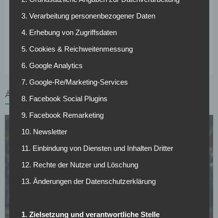
Tore, 3 Assists). Nun wird der 32-fache malische
3. Verarbeitung personenbezogener Daten
Nationalspieler leihweise nach Belgien wechseln.
Anschließen besitzt Antwerpen eine Kaufoption.
4. Erhebung von Zugriffsdaten
5. Cookies & Reichweitenmessung
Tags :
Transfer-Ticker
6. Google Analytics
7. Google-Re/Marketing-Services
ÄHNLICHE ARTIKEL
8. Facebook Social Plugins
9. Facebook Remarketing
10. Newsletter
11. Einbindung von Diensten und Inhalten Dritter
12. Rechte der Nutzer und Löschung
SV WERDER BREMEN
13. Änderungen der Datenschutzerklärung
Füllkrug will zurück zu Werder, aber dieses
Hindernis steht dem Comeback im Weg
01.05.2026
1. Zielsetzung und verantwortliche Stelle