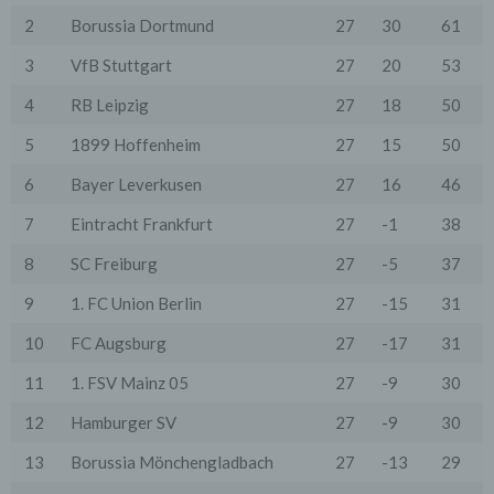
dass ein Datentransfer in die Sitzstaaten der Dritt-
2
Borussia Dortmund
27
30
61
Anbieter stattfindet. Die Übermittlung von Daten in
Drittstaaten erfolgt entweder auf Grundlage einer
3
VfB Stuttgart
27
20
53
gesetzlichen Erlaubnis, einer Einwilligung der Nutzer
oder spezieller Vertragsklauseln, die eine gesetzlich
4
RB Leipzig
27
18
50
vorausgesetzte Sicherheit der Daten gewährleisten.
5
1899 Hoffenheim
27
15
50
3. Verarbeitung personenbezogener Daten
Die personenbezogenen Daten werden, neben den
6
Bayer Leverkusen
27
16
46
ausdrücklich in dieser Datenschutzerklärung
genannten Verwendung, für die folgenden Zwecke auf
Grundlage gesetzlicher Erlaubnisse oder
7
Eintracht Frankfurt
27
-1
38
Einwilligungen der Nutzer verarbeitet:
- Die Zurverfügungstellung, Ausführung, Pflege,
8
SC Freiburg
27
-5
37
Optimierung und Sicherung unserer Dienste-, Service-
und Nutzerleistungen;
9
1. FC Union Berlin
27
-15
31
- Die Gewährleistung eines effektiven Kundendienstes
und technischen Supports.
10
FC Augsburg
27
-17
31
Wir übermitteln die Daten der Nutzer an Dritte nur,
11
1. FSV Mainz 05
27
-9
30
wenn dies für Abrechnungszwecke notwendig ist (z.B.
an einen Zahlungsdienstleister) oder für andere
12
Hamburger SV
27
-9
30
Zwecke, wenn diese notwendig sind, um unsere
vertraglichen Verpflichtungen gegenüber den Nutzern
13
Borussia Mönchengladbach
27
-13
29
zu erfüllen (z.B. Adressmitteilung an Lieferanten).