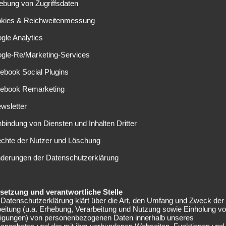
eiß der Torjäger in der laufenden Saison bereits zu
ebung von Zugriffsdaten
h den Scouts ausländischer Vereine nicht. Erstes Interesse
okies & Reichweitenmessung
gle Analytics
zig und Stuttgart
ogle-Re/Marketing-Services
ebook Social Plugins
chtet, haben RB Leipzig und der VfB Stuttgart das
spielt, schon seit längerer Zeit auf dem Schirm. Aktuell
cebook Remarketing
eiter intensiviert haben. Auch erste Gespräche mit dem
wsletter
unden haben. Schon bald könnten entsprechend konkrete
nbindung von Diensten und Inhalten Dritter
 Neben den Interessenten aus Deutschland wird auch einer
ic nachgesagt. Kürzlich wurde eine Leihanfrage von
echte der Nutzer und Löschung
innerhalb Italiens kommt für den FC Turin nicht in Frage.
nderungen der Datenschutzerklärung
in Turin
elsetzung und verantwortliche Stelle
Datenschutzerklärung klärt über die Art, den Umfang und Zweck der
n einen grandiosen Einstand. Von Inter Mailand vor der
eitung (u.a. Erhebung, Verarbeitung und Nutzung sowie Einholung v
ros‘ eine beeindruckende Torquote vorweisen.
lligungen) von personenbezogenen Daten innerhalb unseres
ielen 16 mal. Aufgrund der positiven Entwicklung in Turin