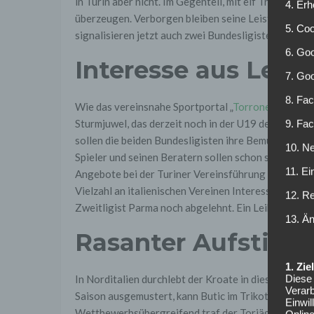
in Turin aber nicht. Im Gegenteil, mit elf Treffern w
4. Erh
überzeugen. Verborgen bleiben seine Leistungen auc
5. Co
signalisieren jetzt auch zwei Bundesligisten.
6. Goo
Interesse aus Leip
7. Go
8. Fac
Wie das vereinsnahe Sportportal „
Torronews
“ beri
Sturmjuwel, das derzeit noch in der U19 des Vereins 
9. Fa
sollen die beiden Bundesligisten ihre Bemühungen w
10. Ne
Spieler und seinen Beratern sollen schon stattgef
11. Ei
Angebote bei der Turiner Vereinsführung eingehen.
Vielzahl an italienischen Vereinen Interesse an But
12. R
Zweitligist Parma noch abgelehnt. Ein Leihgeschäft 
13. Ä
Rasanter Aufstieg 
1. Zi
Diese 
In Norditalien durchlebt der Kroate in dieser Saiso
Verarb
Saison ausgemustert, kann Butic im Trikot der ‚Tor
Einwi
Wettbewerbsübergreifend traf der Torjäger in 16 Sp