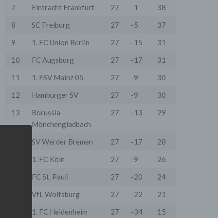
7
Eintracht Frankfurt
27
-1
38
8
SC Freiburg
27
-5
37
9
1. FC Union Berlin
27
-15
31
10
FC Augsburg
27
-17
31
11
1. FSV Mainz 05
27
-9
30
12
Hamburger SV
27
-9
30
13
Borussia
27
-13
29
Mönchengladbach
14
SV Werder Bremen
27
-17
28
15
1. FC Köln
27
-9
26
16
FC St. Pauli
27
-20
24
17
VfL Wolfsburg
27
-22
21
18
1. FC Heidenheim
27
-34
15