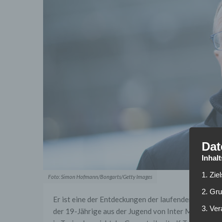
Dat
Inhal
1. Zie
Foto: Simon Hofmann/Bongarts/Getty Images
2. Gr
Er ist eine der Entdeckungen der laufenden Saison i
3. Ve
der 19-Jährige aus der Jugend von Inter Mailand z