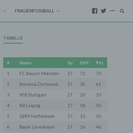
T
FRAUENFUSSBALL
TABELLE
#
Name
Sp
Diff
Pkt
1
FC Bayern München
27
72
70
2
Borussia Dortmund
27
30
61
3
VfB Stuttgart
27
20
53
4
RB Leipzig
27
18
50
5
1899 Hoffenheim
27
15
50
6
Bayer Leverkusen
27
16
46