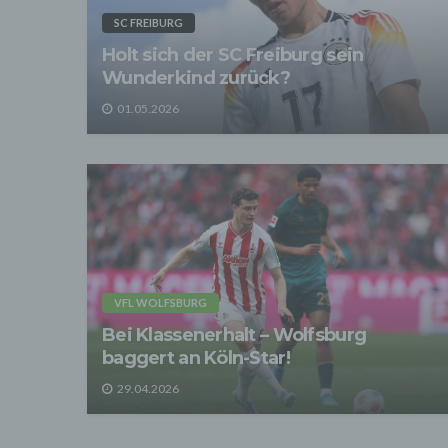
verarb
SC FREIBURG
Zerstö
Holt sich der SC Freiburg sein
Sofer
Wunderkind zurück?
sonsti
"Dritt
01.05.2026
davon 
stattf
Grundl
spezie
Daten
3. Ve
Die p
Daten
Grundl
- Die 
unsere
VFL WOLFSBURG
- Die 
Bei Klassenerhalt – Wolfsburg
Wir üb
baggert an Köln-Star!
Abrech
ander
29.04.2026
Verpfl
Liefer