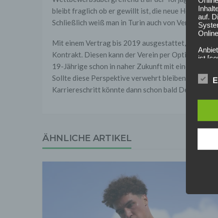
Onlin
Inhalt
bleibt fraglich ob er gewillt ist, die neue Heimat sc
auf. 
Schließlich weiß man in Turin auch von Vereinsseit
Syste
Online
Mit einem Vertrag bis 2019 ausgestattet, besitzt Ka
Anbiet
Kontrakt. Diesen kann der Verein per Option sogar 
ist [
19-Jährige schon in naher Zukunft mit einer Beförde
[adres
Für d
Sollte diese Perspektive verwehrt bleiben, wird ei
E
Karriereschritt könnte dann schon bald Deutschlan
Der B
Online
geschl
2. Gr
Wir ve
ÄHNLICHE ARTIKEL
einsc
Daten
werden
Daten 
erford
Einwil
Wir tr
entspr
der D