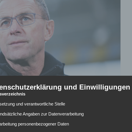
enschutzerklärung und Einwilligungen
tsverzeichnis
lsetzung und verantwortliche Stelle
undsätzliche Angaben zur Datenverarbeitung
n Italiens Nachwuchsliga: Karlo Butic. Erst im Sommer kam
rarbeitung personenbezogener Daten
um FC Turin. Eingewöhnungsschwierigkeiten hat der Kroate