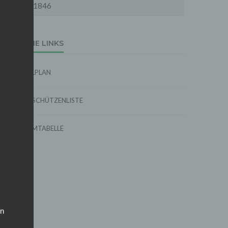
1846
EXTERNE LINKS
SPIELPLAN
TORSCHÜTZENLISTE
FORMTABELLE
on