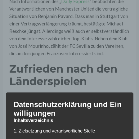
Nach Informationen des „
Daily Express
“ beobachten die
Verantwortlichen von Manchester United die vertragliche
Situation von Benjamin Pavard. Dass man in Stuttgart von
einer Vertragsverlängerung träumt, bestätigte Michael
Reschke jüngst. Allerdings weiß auch er selbstverständlich
von dem Interesse zahlreicher Top-Klubs. Neben dem Klub
von José Mourinho, zählt der FC Sevilla zu den Vereinen,
die an dem jungen Franzosen interessiert sind.
Zufrieden nach den
Länderspielen
VfB-Trainer Hannes Wolf äußerte sich nach den beiden
Datenschutzerklärung und Ein
Länderspiele zuletzt positiv über die erbrachte Leistung
willigungen
des 21-Jährigen: „Ich freue mich riesig für den Jungen. Das
hat er sich mit harter Arbeit verdient.“ Doch nicht nur sein
Inhaltsverzeichnis
Trainer, sondern auch der Innenverteidiger selbst ist
1. Zielsetzung und verantwortliche Stelle
zufrieden mit seinen Auftritten für die