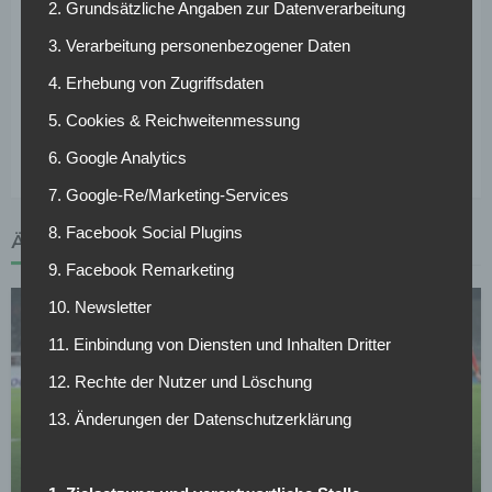
2. Grundsätzliche Angaben zur Datenverarbeitung
Nationalmannschaft. „Ich denke, ich habe zwei gute Spiele
abgeliefert. Es liegt jetzt an mir, dass ich in Zukunft
3. Verarbeitung personenbezogener Daten
weiterhin gute Leistungen zeige. Auch im Verein“, so der
4. Erhebung von Zugriffsdaten
Pavard gegenüber dem
kicker
. Es bleibt spannend zu
beobachten, wohin der Weg des talentierten Verteidigers
5. Cookies & Reichweitenmessung
führt.
6. Google Analytics
7. Google-Re/Marketing-Services
8. Facebook Social Plugins
ÄHNLICHE ARTIKEL
9. Facebook Remarketing
10. Newsletter
11. Einbindung von Diensten und Inhalten Dritter
12. Rechte der Nutzer und Löschung
13. Änderungen der Datenschutzerklärung
BORUSSIA DORTMUND
Verkündung noch heute: BVB-Transfer kurz vor
Abschluss