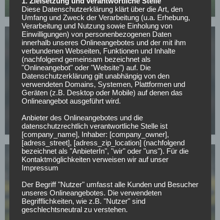
1. Zielsetzung und verantwortliche Stelle
12.05.2026
Diese Datenschutzerklärung klärt über die Art, den
Umfang und Zweck der Verarbeitung (u.a. Erhebung,
Verarbeitung und Nutzung sowie Einholung von
Einwilligungen) von personenbezogenen Daten
innerhalb unseres Onlineangebotes und der mit ihm
verbundenen Webseiten, Funktionen und Inhalte
(nachfolgend gemeinsam bezeichnet als
"Onlineangebot" oder "Website") auf. Die
Datenschutzerklärung gilt unabhängig von den
verwendeten Domains, Systemen, Plattformen und
FC BAYERN MÜNCHEN
Geräten (z.B. Desktop oder Mobile) auf denen das
CL-Sieg und dann weg? PSG-Star im Visier von
Onlineangebot ausgeführt wird.
europäischen Topklubs
Anbieter des Onlineangebotes und die
08.05.2026
datenschutzrechtlich verantwortliche Stelle ist
[company_name], Inhaber: [company_owner],
[adress_street], [adress_zip_location] (nachfolgend
bezeichnet als "AnbieterIn", "wir" oder "uns"). Für die
Kontaktmöglichkeiten verweisen wir auf unser
Impressum
Der Begriff "Nutzer" umfasst alle Kunden und Besucher
unseres Onlineangebotes. Die verwendeten
Begrifflichkeiten, wie z.B. "Nutzer" sind
BUNDESLIGA
geschlechtsneutral zu verstehen.
Mit nur 30 Jahren: BVB-Abwehrspieler Niklas Süle