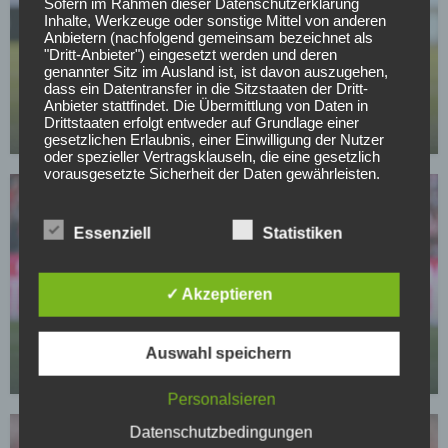
Sofern im Rahmen dieser Datenschutzerklärung
Inhalte, Werkzeuge oder sonstige Mittel von anderen
Anbietern (nachfolgend gemeinsam bezeichnet als
"Dritt-Anbieter") eingesetzt werden und deren
BUNDESLIGA
genannter Sitz im Ausland ist, ist davon auszugehen,
Wer kann sich am Wochenende aus dem
dass ein Datentransfer in die Sitzstaaten der Dritt-
Abstiegskampf retten?
Anbieter stattfindet. Die Übermittlung von Daten in
Drittstaaten erfolgt entweder auf Grundlage einer
01.05.2026
gesetzlichen Erlaubnis, einer Einwilligung der Nutzer
oder spezieller Vertragsklauseln, die eine gesetzlich
vorausgesetzte Sicherheit der Daten gewährleisten.
3. Verarbeitung personenbezogener Daten
Die personenbezogenen Daten werden, neben den
Essenziell
Statistiken
ausdrücklich in dieser Datenschutzerklärung
genannten Verwendung, für die folgenden Zwecke auf
Grundlage gesetzlicher Erlaubnisse oder
Einwilligungen der Nutzer verarbeitet:
✓ Akzeptieren
VFL WOLFSBURG
- Die Zurverfügungstellung, Ausführung, Pflege,
Bei Klassenerhalt – Wolfsburg baggert an Köln-
Optimierung und Sicherung unserer Dienste-, Service-
und Nutzerleistungen;
Star!
Auswahl speichern
- Die Gewährleistung eines effektiven Kundendienstes
29.04.2026
und technischen Supports.
Personalsieren
Wir übermitteln die Daten der Nutzer an Dritte nur,
wenn dies für Abrechnungszwecke notwendig ist (z.B.
Datenschutzbedingungen
an einen Zahlungsdienstleister) oder für andere