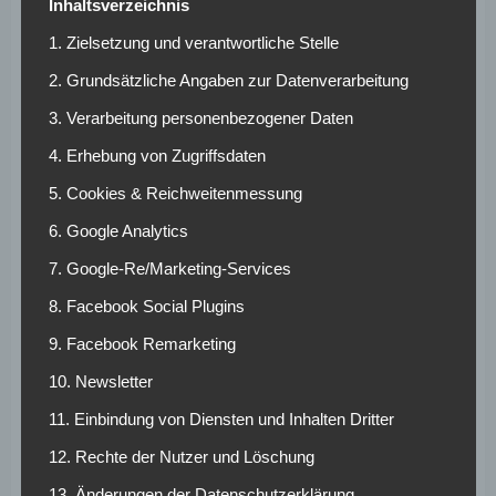
Inhaltsverzeichnis
Gelenkkörper) muss der VfL Wolfsburg gegen den 1. FSV
1. Zielsetzung und verantwortliche Stelle
Mainz 05 zudem auf Mario Gómez verzichten, auf den
Martin Schmidt aufgrund eines Bänderrisses wohl noch
2. Grundsätzliche Angaben zur Datenverarbeitung
rund zwei Wochen verzichten werden muss.
3. Verarbeitung personenbezogener Daten
Yannick Gerhardt hat seine Oberschenkelverhärtung
4. Erhebung von Zugriffsdaten
auskuriert und steht Trainer Martin Schmidt für die
5. Cookies & Reichweitenmessung
anstehende Heimpartie gegen Mainz zur Verfügung.
6. Google Analytics
Die Personalsituation
7. Google-Re/Marketing-Services
beim 1. FSV Mainz 05:
8. Facebook Social Plugins
9. Facebook Remarketing
Auf der anderen Seite muss Sandro Schwarz auf vier
Spieler, darunter drei Feldspieler, verzichten: Keeper Jannik
10. Newsletter
Huth wird nach seinem Haarriss im Kahnbein zwar zeitnah
11. Einbindung von Diensten und Inhalten Dritter
im Training zurückerwartet, aber für die Partie gegen den
12. Rechte der Nutzer und Löschung
VfL Wolfsburg wird es wohl noch nicht reichen. Bei Gaëtan
Bussmann (Muskelfaserriss) und Emil Berggreen
13. Änderungen der Datenschutzerklärung