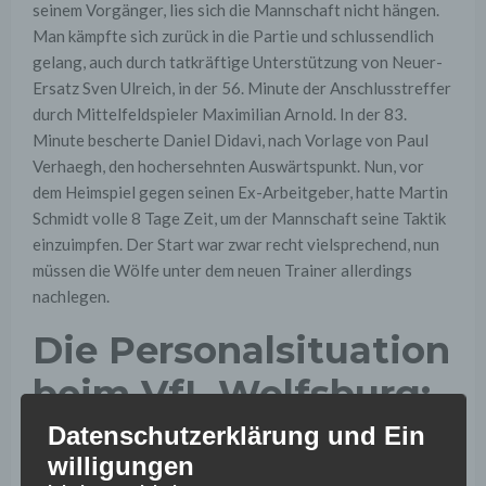
seinem Vorgänger, lies sich die Mannschaft nicht hängen.
Man kämpfte sich zurück in die Partie und schlussendlich
gelang, auch durch tatkräftige Unterstützung von Neuer-
Ersatz Sven Ulreich, in der 56. Minute der Anschlusstreffer
durch Mittelfeldspieler Maximilian Arnold. In der 83.
Minute bescherte Daniel Didavi, nach Vorlage von Paul
Verhaegh, den hochersehnten Auswärtspunkt. Nun, vor
dem Heimspiel gegen seinen Ex-Arbeitgeber, hatte Martin
Schmidt volle 8 Tage Zeit, um der Mannschaft seine Taktik
einzuimpfen. Der Start war zwar recht vielsprechend, nun
müssen die Wölfe unter dem neuen Trainer allerdings
nachlegen.
Die Personalsituation
beim VfL Wolfsburg:
Datenschutzerklärung und Ein
Neben den Langzeitverletzten John Anthony Brooks
willigungen
(Sehnenanriss im Oberschenkel) und Jeffrey Bruma (freie