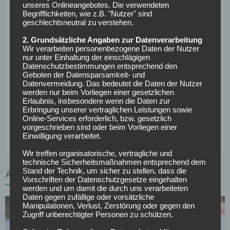
unseres Onlineangebotes. Die verwendeten
Begrifflichkeiten, wie z.B. "Nutzer" sind
Fakten zum Spiel:
geschlechtsneutral zu verstehen.
2. Grundsätzliche Angaben zur Datenverarbeitung
Anpfiff:
Samstag, den 30.09.2017 um 15:30
Wir verarbeiten personenbezogene Daten der Nutzer
nur unter Einhaltung der einschlägigen
Stadion:
Volkswagen-Arena, Wolfsburg
Datenschutzbestimmungen entsprechend den
Geboten der Datensparsamkeit- und
Schiedsrichter:
Robert Hartmann
Datenvermeidung. Das bedeutet die Daten der Nutzer
Bilanz gegeneinander gesamt:
12 – 12 – 8 bei 50:47
werden nur beim Vorliegen einer gesetzlichen
Toren
Erlaubnis, insbesondere wenn die Daten zur
Erbringung unserer vertraglichen Leistungen sowie
Bilanz gegeneinander bei Heimspiel VfL
Online-Services erforderlich, bzw. gesetzlich
Wolfsburg:
7 – 6 – 3 bei 34:27 Toren
vorgeschrieben sind oder beim Vorliegen einer
Einwilligung verarbeitet.
Wir treffen organisatorische, vertragliche und
technische Sicherheitsmaßnahmen entsprechend dem
Stand der Technik, um sicher zu stellen, dass die
ÄHNLICHE ARTIKEL
Vorschriften der Datenschutzgesetze eingehalten
werden und um damit die durch uns verarbeiteten
Daten gegen zufällige oder vorsätzliche
Manipulationen, Verlust, Zerstörung oder gegen den
Zugriff unberechtigter Personen zu schützen.