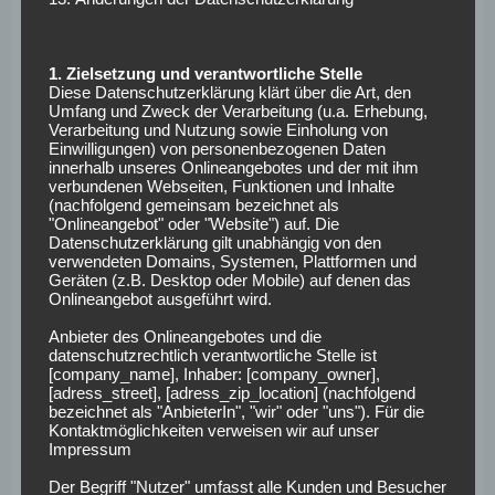
(Muskelverletzung) könnte man demnächst wieder damit
rechnen, dass sie dem 18-Mann-Kader angehören,
nachdem beide seit rund einer Woche wieder am
1. Zielsetzung und verantwortliche Stelle
Diese Datenschutzerklärung klärt über die Art, den
Teamtraining teilnehmen. Länger pausieren muss dagegen
Umfang und Zweck der Verarbeitung (u.a. Erhebung,
noch Mainz-Kapitän Niko Bungert. Der 30-jährige
Verarbeitung und Nutzung sowie Einholung von
Einwilligungen) von personenbezogenen Daten
Innenverteidiger hat sich vor ca. zwei Wochen einen
innerhalb unseres Onlineangebotes und der mit ihm
Muskelfaserriss im Oberschenkel zugezogen und wird
verbundenen Webseiten, Funktionen und Inhalte
noch einige Zeit fehlen.
(nachfolgend gemeinsam bezeichnet als
"Onlineangebot" oder "Website") auf. Die
Datenschutzerklärung gilt unabhängig von den
Voraussichtliche
verwendeten Domains, Systemen, Plattformen und
Geräten (z.B. Desktop oder Mobile) auf denen das
Aufstellungen:
Onlineangebot ausgeführt wird.
Anbieter des Onlineangebotes und die
datenschutzrechtlich verantwortliche Stelle ist
VfL Wolfsburg:
Casteels – Verhaegh, Tisserand,
[company_name], Inhaber: [company_owner],
Uduokhai, Itter – Camacho, Arnold – Malli, Didavi, Ntep –
[adress_street], [adress_zip_location] (nachfolgend
bezeichnet als "AnbieterIn", "wir" oder "uns"). Für die
Origi
Kontaktmöglichkeiten verweisen wir auf unser
Impressum
1. FSV Mainz 05:
Adler – Gbamin, Bell, Diallo – Donati,
Brosinski – S. Serdar, Latza – Öztunali, Fischer – Muto
Der Begriff "Nutzer" umfasst alle Kunden und Besucher