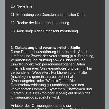
Stuttgart dazu gezwungen, endlich mal auswärts zu
10. Newsletter
punkten. Ein einziger Punkt aus zehn
11. Einbindung von Diensten und Inhalten Dritter
Auswärtsbegegnungen ist deutlich zu wenig, um die Klasse
zu halten. Gerade an diesem Samstag wäre ein Erfolg so
12. Rechte der Nutzer und Löschung
wichtig, um mit einem direkten Konkurrenten
13. Änderungen der Datenschutzerklärung
gleichzuziehen.
Personell können die Schwaben nahezu aus dem Ganzen
1. Zielsetzung und verantwortliche Stelle
schöpfen. Mit Matthias Zimmermann (Kreuzbandriss) und
Diese Datenschutzerklärung klärt über die Art, den
Carlos Mane (Sehnenriss) fallen weiterhin zwei
Umfang und Zweck der Verarbeitung (u.a. Erhebung,
Verarbeitung und Nutzung sowie Einholung von
Langzeitverletzte aus. Neben den beiden fehlt am Samstag
Einwilligungen) von personenbezogenen Daten
definitiv auch Holger Badstuber. Der Innenverteidiger
innerhalb unseres Onlineangebotes und der mit ihm
leidet an Adduktorenbeschwerden, aber soll bereits
verbundenen Webseiten, Funktionen und Inhalte
(nachfolgend gemeinsam bezeichnet als
nächste Woche wieder mit der Mannschaft trainieren.
"Onlineangebot" oder "Website") auf. Die
Angesichts des Debüts von Tayfun Korkut sind auch
Datenschutzerklärung gilt unabhängig von den
verwendeten Domains, Systemen, Plattformen und
Veränderungen in der Startelf möglich. Ein Rückkehr von
Geräten (z.B. Desktop oder Mobile) auf denen das
Santiago Ascacibar in der Stammformation ist sehr
Onlineangebot ausgeführt wird.
wahrscheinlich. Ebenfalls möglich ist ein Startelfdebüt von
Anbieter des Onlineangebotes und die
Neueinkauf Erik Thommy. Der 23-Jährige könnte anstelle