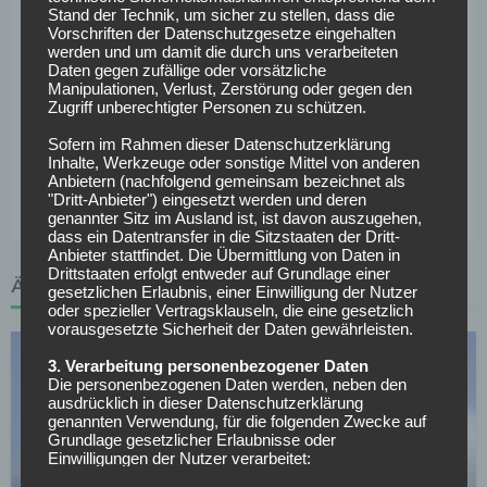
Schiedsrichter:
Robert Hartmann (SR), Christian
Stand der Technik, um sicher zu stellen, dass die
Leicher (SR-A.1), Markus Schüller (SR-A.2), Florian
Vorschriften der Datenschutzgesetze eingehalten
Badstübner (4.Offizieller), Benjamin Cortus (VA), Daniel
werden und um damit die durch uns verarbeiteten
Daten gegen zufällige oder vorsätzliche
Schlager (VA-A)
Manipulationen, Verlust, Zerstörung oder gegen den
Bilanz gegeneinander gesamt:
17 – 5 – 17 bei 61:54
Zugriff unberechtigter Personen zu schützen.
Toren
Sofern im Rahmen dieser Datenschutzerklärung
Bilanz gegeneinander bei Heimspiel Wolfsburg:
12 –
Inhalte, Werkzeuge oder sonstige Mittel von anderen
Anbietern (nachfolgend gemeinsam bezeichnet als
2 – 5 bei 36:21 Toren
"Dritt-Anbieter") eingesetzt werden und deren
genannter Sitz im Ausland ist, ist davon auszugehen,
dass ein Datentransfer in die Sitzstaaten der Dritt-
Anbieter stattfindet. Die Übermittlung von Daten in
Drittstaaten erfolgt entweder auf Grundlage einer
ÄHNLICHE ARTIKEL
gesetzlichen Erlaubnis, einer Einwilligung der Nutzer
oder spezieller Vertragsklauseln, die eine gesetzlich
vorausgesetzte Sicherheit der Daten gewährleisten.
3. Verarbeitung personenbezogener Daten
Die personenbezogenen Daten werden, neben den
ausdrücklich in dieser Datenschutzerklärung
genannten Verwendung, für die folgenden Zwecke auf
Grundlage gesetzlicher Erlaubnisse oder
Einwilligungen der Nutzer verarbeitet:
SC FREIBURG
- Die Zurverfügungstellung, Ausführung, Pflege,