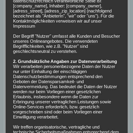
datenschutzrechtlich verantwortliche Stelle ist
von Berkay Özcan in die Mannschaft rücken.
[company_name], Inhaber: [company_owner],
[adress_street], [adress_zip_location] (nachfolgend
bezeichnet als "AnbieterIn", "wir" oder "uns"). Für die
Voraussichtliche
Kontaktmöglichkeiten verweisen wir auf unser
Impressum
Aufstellungen
Der Begriff "Nutzer" umfasst alle Kunden und Besucher
unseres Onlineangebotes. Die verwendeten
Begrifflichkeiten, wie z.B. "Nutzer" sind
VfL Wolfsburg:
Casteels – Verhaegh, Bruma, Knoche,
geschlechtsneutral zu verstehen.
Tisserand – Guilavogui, Arnold – Steffen, Didavi, Malli –
Origi
2. Grundsätzliche Angaben zur Datenverarbeitung
Wir verarbeiten personenbezogene Daten der Nutzer
nur unter Einhaltung der einschlägigen
VfB Stuttgart:
Zieler – Pavard, Baumgartl, Kaminski,
Datenschutzbestimmungen entsprechend den
Insua – Gentner, Ascacibar – Akolo, Donis – Ginczek –
Geboten der Datensparsamkeit- und
Datenvermeidung. Das bedeutet die Daten der Nutzer
Gomez
werden nur beim Vorliegen einer gesetzlichen
Erlaubnis, insbesondere wenn die Daten zur
Fakten zum Spiel
Erbringung unserer vertraglichen Leistungen sowie
Online-Services erforderlich, bzw. gesetzlich
vorgeschrieben sind oder beim Vorliegen einer
Einwilligung verarbeitet.
Anpfiff:
Samstag, den 03.02.2018, um 15:30 Uhr
Stadion:
Volkswagen Arena, Wolfburg
Wir treffen organisatorische, vertragliche und
technische Sicherheitsmaßnahmen entsprechend dem