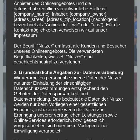
Anbieter des Onlineangebotes und die
datenschutzrechtlich verantwortliche Stelle ist
[company_name], Inhaber: [company_owner],
[adress_street], [adress_zip_location] (nachfolgend
bezeichnet als "AnbieterIn", "wir" oder "uns"). Für die
Kontaktmöglichkeiten verweisen wir auf unser
Impressum
FC SCHALKE 04
Der Begriff "Nutzer" umfasst alle Kunden und Besucher
Schalke verleiht Torwart nach Norwegen
unseres Onlineangebotes. Die verwendeten
Begrifflichkeiten, wie z.B. "Nutzer" sind
14.07.2026
geschlechtsneutral zu verstehen.
2. Grundsätzliche Angaben zur Datenverarbeitung
Wir verarbeiten personenbezogene Daten der Nutzer
nur unter Einhaltung der einschlägigen
Datenschutzbestimmungen entsprechend den
Geboten der Datensparsamkeit- und
Datenvermeidung. Das bedeutet die Daten der Nutzer
werden nur beim Vorliegen einer gesetzlichen
Erlaubnis, insbesondere wenn die Daten zur
SONSTIGES
Erbringung unserer vertraglichen Leistungen sowie
All or Nothing: Hearts & Schwolow greifen nach
Online-Services erforderlich, bzw. gesetzlich
vorgeschrieben sind oder beim Vorliegen einer
der Krone
Einwilligung verarbeitet.
15.05.2026