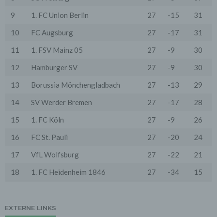
der abgerufenen Webseite, Datei, Datum und Uhrzeit
des Abrufs, übertragene Datenmenge, Meldung über
9
1. FC Union Berlin
27
-15
31
erfolgreichen Abruf, Browsertyp nebst Version, das
Betriebssystem des Nutzers, Referrer URL (die zuvor
10
FC Augsburg
27
-17
31
besuchte Seite), IP-Adresse und der anfragende
Provider.
11
1. FSV Mainz 05
27
-9
30
Wir verwenden die Protokolldaten ohne Zuordnung zur
12
Hamburger SV
27
-9
30
Person des Nutzers oder sonstiger Profilerstellung
entsprechend den gesetzlichen Bestimmungen nur für
13
Borussia Mönchengladbach
27
-13
29
statistische Auswertungen zum Zweck des Betriebs,
der Sicherheit und der Optimierung unseres
14
SV Werder Bremen
27
-17
28
Onlineangebotes. Wir behalten uns jedoch vor, die
Protokolldaten nachträglich zu überprüfen, wenn
15
1. FC Köln
27
-9
26
aufgrund konkreter Anhaltspunkte der berechtigte
Verdacht einer rechtswidrigen Nutzung besteht.
16
FC St. Pauli
27
-20
24
5. Cookies & Reichweitenmessung
Cookies sind Informationen, die von unserem
17
VfL Wolfsburg
27
-22
21
Webserver oder Webservern Dritter an die Web-
Browser der Nutzer übertragen und dort für einen
18
1. FC Heidenheim 1846
27
-34
15
späteren Abruf gespeichert werden. Über den Einsatz
von Cookies im Rahmen pseudonymer
Reichweitenmessung werden die Nutzer im Rahmen
dieser Datenschutzerklärung informiert.
EXTERNE LINKS