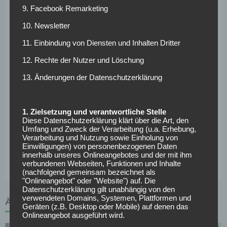
abgelaufen sei“, verrät der 61-Jährige.
9. Facebook Remarketing
Er selbst, gibt Elgert zu, hätte Sané aufgrund seiner
10. Newsletter
Spielweise gerne bei der Weltmeisterschaft gesehen. Er
11. Einbindung von Diensten und Inhalten Dritter
hätte dabei helfen können, „Gegner und Abwehrriegel zu
knacken. Aber das ist ein Konjunktiv und nur meine
12. Rechte der Nutzer und Löschung
persönliche Meinung.“ Seinen Durchbruch hält er
13. Änderungen der Datenschutzerklärung
nichtsdestotrotz „nur für eine Frage der Zeit. Man darf
nicht vergessen: Es kam viel auf einmal. Er ist relativ
schnell auf Schalke durchgestartet, hat dann früh den
1. Zielsetzung und verantwortliche Stelle
Schritt nach England gewagt und sich auch dort sofort
Diese Datenschutzerklärung klärt über die Art, den
Umfang und Zweck der Verarbeitung (u.a. Erhebung,
durchgesetzt. Man darf nicht unterschätzen, was das
Verarbeitung und Nutzung sowie Einholung von
speziell für einen jungen Spieler bedeutet“, ist sich Elgert
Einwilligungen) von personenbezogenen Daten
innerhalb unseres Onlineangebotes und der mit ihm
im Klaren.
verbundenen Webseiten, Funktionen und Inhalte
(nachfolgend gemeinsam bezeichnet als
"Onlineangebot" oder "Website") auf. Die
Datenschutzerklärung gilt unabhängig von den
verwendeten Domains, Systemen, Plattformen und
ÄHNLICHE ARTIKEL
Geräten (z.B. Desktop oder Mobile) auf denen das
Onlineangebot ausgeführt wird.