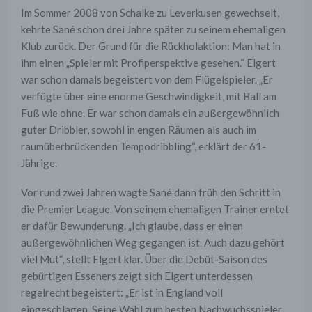
Im Sommer 2008 von Schalke zu Leverkusen gewechselt,
kehrte Sané schon drei Jahre später zu seinem ehemaligen
Klub zurück. Der Grund für die Rückholaktion: Man hat in
ihm einen „Spieler mit Profiperspektive gesehen.“ Elgert
war schon damals begeistert von dem Flügelspieler. „Er
verfügte über eine enorme Geschwindigkeit, mit Ball am
Fuß wie ohne. Er war schon damals ein außergewöhnlich
guter Dribbler, sowohl in engen Räumen als auch im
raumüberbrückenden Tempodribbling“, erklärt der 61-
Jährige.
Vor rund zwei Jahren wagte Sané dann früh den Schritt in
die Premier League. Von seinem ehemaligen Trainer erntet
er dafür Bewunderung. „Ich glaube, dass er einen
außergewöhnlichen Weg gegangen ist. Auch dazu gehört
viel Mut“, stellt Elgert klar. Über die Debüt-Saison des
gebürtigen Esseners zeigt sich Elgert unterdessen
regelrecht begeistert: „Er ist in England voll
eingeschlagen. Seine Wahl zum besten Nachwuchsspieler