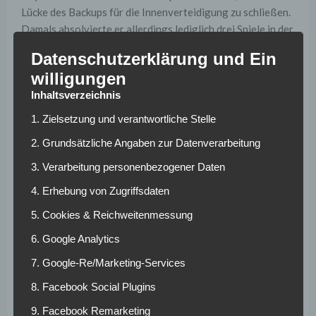
Lücke des Backups für die Innenverteidigung zu schließen.
Damals absolvierte er allerdings lediglich drei Spiele in der
Bundesliga. Beim AC Milan könnte das deutlich anders
Datenschutzerklärung und Ein
aussehen. Die Mailänder brauchen schnellstmöglichst
willigungen
einen erfahrenen Mann, der Zapata und Simic entlasten
Inhaltsverzeichnis
kann, wenn die beiden nicht zusammen funktionieren
sollten. Tasci ist aktuell vereinslos, im Sommer beendete er
1. Zielsetzung und verantwortliche Stelle
sein Arbeitsverhältnis mit Spartak Moskau. Eine Rückkehr
2. Grundsätzliche Angaben zur Datenverarbeitung
in die Bundesliga stand im Raum, kam schließlich jedoch
nicht zu Stande. Nun könnte ein Angebot aus dem Norden
3. Verarbeitung personenbezogener Daten
Italiens folgen.
4. Erhebung von Zugriffsdaten
Huth könnte Milan
5. Cookies & Reichweitenmessung
sofort helfen
6. Google Analytics
7. Google-Re/Marketing-Services
Ebenfalls mit dem AC Mailand in Verbindung gebracht, wird
8. Facebook Social Plugins
Robert Huth. Der dreimalige englische Meister ist auch
9. Facebook Remarketing
seit vergangenem Sommer vertragslos und auf der Suche