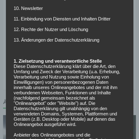
nach einem neuen Verein. Leicester City hatte seinen
10. Newsletter
Vertrag nicht verlängert. Daraufhin bemühte sich der
11. Einbindung von Diensten und Inhalten Dritter
Hamburger SV wohl um die Dienste des 34-Jährigen, eine
12. Rechte der Nutzer und Löschung
Unterschrift kam jedoch nicht zustande. Er hat wie Tasci
auf allerhöchstem internationalen Niveau gespielt und
13. Änderungen der Datenschutzerklärung
weiß wie Titel gewonnen werden. Weitere gehandelte
Kandidaten beim AC Milan sind Nicolás Burdisso und
Florentin Pogba. Es bleibt abzuwarten, wer von diesen
1. Zielsetzung und verantwortliche Stelle
Diese Datenschutzerklärung klärt über die Art, den
Kandidaten in den kommenden Tagen ein Angebot der
Umfang und Zweck der Verarbeitung (u.a. Erhebung,
Mailänder erhalten wird.
Verarbeitung und Nutzung sowie Einholung von
Einwilligungen) von personenbezogenen Daten
innerhalb unseres Onlineangebotes und der mit ihm
verbundenen Webseiten, Funktionen und Inhalte
(nachfolgend gemeinsam bezeichnet als
ÄHNLICHE ARTIKEL
"Onlineangebot" oder "Website") auf. Die
Datenschutzerklärung gilt unabhängig von den
verwendeten Domains, Systemen, Plattformen und
Geräten (z.B. Desktop oder Mobile) auf denen das
Onlineangebot ausgeführt wird.
Anbieter des Onlineangebotes und die