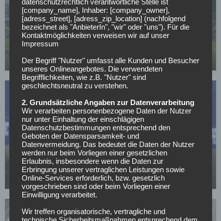
datenschutzrechtlich verantwortliche Stelle ist
[company_name], Inhaber: [company_owner],
[adress_street], [adress_zip_location] (nachfolgend
WELTMEISTERSCHAFT
bezeichnet als "AnbieterIn", "wir" oder "uns"). Für die
Kontaktmöglichkeiten verweisen wir auf unser
Neymar im WM-Kader? Ancelotti macht Superstar
Impressum
Hoffnung
Der Begriff "Nutzer" umfasst alle Kunden und Besucher
12.05.2026
unseres Onlineangebotes. Die verwendeten
Begrifflichkeiten, wie z.B. "Nutzer" sind
geschlechtsneutral zu verstehen.
2. Grundsätzliche Angaben zur Datenverarbeitung
Wir verarbeiten personenbezogene Daten der Nutzer
nur unter Einhaltung der einschlägigen
Datenschutzbestimmungen entsprechend den
Geboten der Datensparsamkeit- und
WELTMEISTERSCHAFT
Datenvermeidung. Das bedeutet die Daten der Nutzer
werden nur beim Vorliegen einer gesetzlichen
DFB-Kritik erfolgreich – WM-Prämien steigen
Erlaubnis, insbesondere wenn die Daten zur
drastisch!
Erbringung unserer vertraglichen Leistungen sowie
Online-Services erforderlich, bzw. gesetzlich
29.04.2026
vorgeschrieben sind oder beim Vorliegen einer
Einwilligung verarbeitet.
Wir treffen organisatorische, vertragliche und
technische Sicherheitsmaßnahmen entsprechend dem