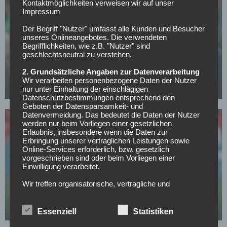
Kontaktmöglichkeiten verweisen wir auf unser
Impressum
Der Begriff "Nutzer" umfasst alle Kunden und Besucher
unseres Onlineangebotes. Die verwendeten
Begrifflichkeiten, wie z.B. "Nutzer" sind
SONSTIGES
geschlechtsneutral zu verstehen.
Chicharito macht weiter: Mexikos
2. Grundsätzliche Angaben zur Datenverarbeitung
Rekordtorschütze wechselt in die zweite US-Liga
Wir verarbeiten personenbezogene Daten der Nutzer
nur unter Einhaltung der einschlägigen
28.07.2026
Datenschutzbestimmungen entsprechend den
Geboten der Datensparsamkeit- und
Datenvermeidung. Das bedeutet die Daten der Nutzer
werden nur beim Vorliegen einer gesetzlichen
Erlaubnis, insbesondere wenn die Daten zur
Erbringung unserer vertraglichen Leistungen sowie
Online-Services erforderlich, bzw. gesetzlich
vorgeschrieben sind oder beim Vorliegen einer
Einwilligung verarbeitet.
SONSTIGES
Wir treffen organisatorische, vertragliche und
Marokko startet mit Schützenfest gegen Kenia in
technische Sicherheitsmaßnahmen entsprechend dem
die Frauen-Afrikameisterschaft
Stand der Technik, um sicher zu stellen, dass die
Vorschriften der Datenschutzgesetze eingehalten
27.07.2026
Essenziell
Statistiken
werden und um damit die durch uns verarbeiteten
Daten gegen zufällige oder vorsätzliche