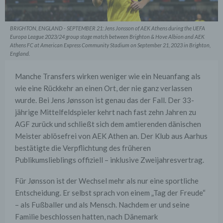
BRIGHTON, ENGLAND - SEPTEMBER 21: Jens Jonsson of AEK Athens during the UEFA
Europa League 2023/24 group stage match between Brighton & Hove Albion and AEK
Athens FC at American Express Community Stadium on September 21, 2023 in Brighton,
England.
Manche Transfers wirken weniger wie ein Neuanfang als
wie eine Rückkehr an einen Ort, der nie ganz verlassen
wurde. Bei Jens Jønsson ist genau das der Fall. Der 33-
jährige Mittelfeldspieler kehrt nach fast zehn Jahren zu
AGF zurück und schließt sich dem amtierenden dänischen
Meister ablösefrei von AEK Athen an. Der Klub aus Aarhus
bestätigte die Verpflichtung des früheren
Publikumslieblings offiziell – inklusive Zweijahresvertrag.
Für Jønsson ist der Wechsel mehr als nur eine sportliche
Entscheidung. Er selbst sprach von einem „Tag der Freude“
– als Fußballer und als Mensch. Nachdem er und seine
Familie beschlossen hatten, nach Dänemark