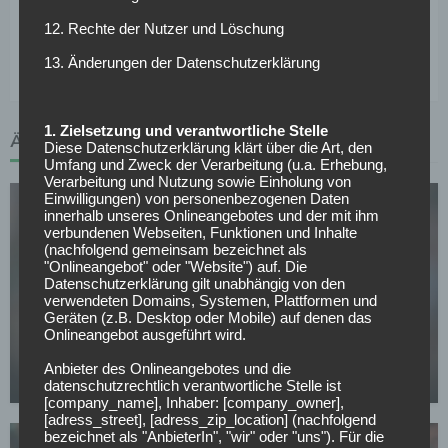
der den Klub kennt, den Druck versteht und noch einmal
zeigen will, dass seine Geschichte in Aarhus nicht zu Ende
12. Rechte der Nutzer und Löschung
geschrieben war.
13. Änderungen der Datenschutzerklärung
1. Zielsetzung und verantwortliche Stelle
ÄHNLICHE ARTIKEL
Diese Datenschutzerklärung klärt über die Art, den
Umfang und Zweck der Verarbeitung (u.a. Erhebung,
Verarbeitung und Nutzung sowie Einholung von
Einwilligungen) von personenbezogenen Daten
innerhalb unseres Onlineangebotes und der mit ihm
verbundenen Webseiten, Funktionen und Inhalte
(nachfolgend gemeinsam bezeichnet als
"Onlineangebot" oder "Website") auf. Die
Datenschutzerklärung gilt unabhängig von den
verwendeten Domains, Systemen, Plattformen und
SONSTIGES
Geräten (z.B. Desktop oder Mobile) auf denen das
OB trennt sich überraschend von Alexander
Onlineangebot ausgeführt wird.
Zorniger nach nur einem Saisonspiel
Anbieter des Onlineangebotes und die
30.07.2026
datenschutzrechtlich verantwortliche Stelle ist
[company_name], Inhaber: [company_owner],
[adress_street], [adress_zip_location] (nachfolgend
bezeichnet als "AnbieterIn", "wir" oder "uns"). Für die