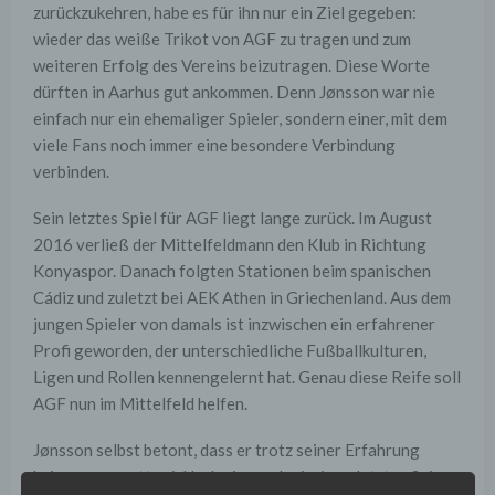
zurückzukehren, habe es für ihn nur ein Ziel gegeben:
wieder das weiße Trikot von AGF zu tragen und zum
weiteren Erfolg des Vereins beizutragen. Diese Worte
dürften in Aarhus gut ankommen. Denn Jønsson war nie
einfach nur ein ehemaliger Spieler, sondern einer, mit dem
viele Fans noch immer eine besondere Verbindung
verbinden.
Sein letztes Spiel für AGF liegt lange zurück. Im August
2016 verließ der Mittelfeldmann den Klub in Richtung
Konyaspor. Danach folgten Stationen beim spanischen
Cádiz und zuletzt bei AEK Athen in Griechenland. Aus dem
jungen Spieler von damals ist inzwischen ein erfahrener
Profi geworden, der unterschiedliche Fußballkulturen,
Ligen und Rollen kennengelernt hat. Genau diese Reife soll
AGF nun im Mittelfeld helfen.
Jønsson selbst betont, dass er trotz seiner Erfahrung
keineswegs satt sei. Nach einer schwierigen letzten Saison