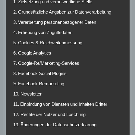
1. Zielsetzung und verantwortliche Stelle
2:1
03/11/2024 – Premier League: Tottenham – Aston Villa
2. Grundsätzliche Angaben zur Datenverarbeitung
4:1
3. Verarbeitung personenbezogener Daten
Aston Villa –
4. Erhebung von Zugriffsdaten
Tottenham: Quoten
5. Cookies & Reichweitenmessung
und Wett-Tipps
6. Google Analytics
7. Google-Re/Marketing-Services
Kniffliges Spiel – Villa kann und muss nicht gewinnen,
8. Facebook Social Plugins
während Tottenham zum Gewinnen verdammt ist. Den
9. Facebook Remarketing
Spurs fehlt es jedoch an Breite im Kader, um Villa über 90
Minuten in die eigene Hälfte zu drücken.
10. Newsletter
11. Einbindung von Diensten und Inhalten Dritter
Unsere Aston Villa Tottenham Prognose lautet daher: Am
Ende setzt sich Aston Villa durch. Man wird großes
12. Rechte der Nutzer und Löschung
Selbstvertrauen für die anstehende Partie gegen
13. Änderungen der Datenschutzerklärung
Nottingham im Rückspiel der Europa League sammeln
können. Ein
NEOBET Promo Code
steht für das Top-Spiel