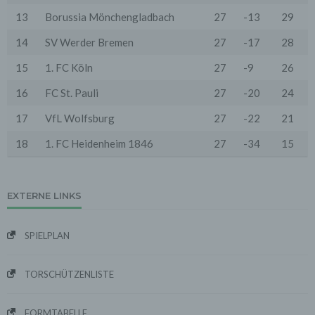
Es besteht die Möglichkeit, viele Online-Anzeigen-
Cookies von Unternehmen über die US-amerikanische
13
Borussia Mönchengladbach
27
-13
29
Seite http://www.aboutads.info/choices oder die EU-
Seite http://www.youronlinechoices.com/uk/your-ad-
14
SV Werder Bremen
27
-17
28
choices/ zu verwalten.
15
1. FC Köln
27
-9
26
6. Google Analytics
Wir setzen Google Analytics, einen Webanalysedienst
16
FC St. Pauli
27
-20
24
der Google Inc. ("Google") ein. Google verwendet
Cookies. Die durch das Cookie erzeugten
17
VfL Wolfsburg
27
-22
21
Informationen über Benutzung des Onlineangebotes
durch die Nutzer werden in der Regel an einen Server
18
1. FC Heidenheim 1846
27
-34
15
von Google in den USA übertragen und dort
gespeichert.
Google wird diese Informationen in unserem Auftrag
benutzen, um die Nutzung unseres Onlineangebotes
EXTERNE LINKS
durch die Nutzer auszuwerten, um Reports über die
Aktivitäten innerhalb dieses Onlineangebotes
zusammenzustellen und um weitere mit der Nutzung
SPIELPLAN
dieses Onlineangebotes und der Internetnutzung
verbundene Dienstleistungen uns gegenüber zu
erbringen. Dabei können aus den verarbeiteten Daten
TORSCHÜTZENLISTE
pseudonyme Nutzungsprofile der Nutzer erstellt
werden.
Wir setzen Google Analytics nur mit aktivierter IP-
FORMTABELLE