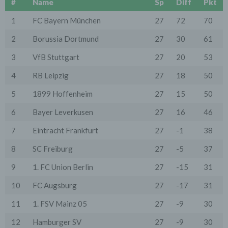
#
Name
Sp
Diff
Pkt
der Sicherheit und der Optimierung unseres
Onlineangebotes. Wir behalten uns jedoch vor, die
1
FC Bayern München
27
72
70
Protokolldaten nachträglich zu überprüfen, wenn
aufgrund konkreter Anhaltspunkte der berechtigte
2
Borussia Dortmund
27
30
61
Verdacht einer rechtswidrigen Nutzung besteht.
5. Cookies & Reichweitenmessung
3
VfB Stuttgart
27
20
53
Cookies sind Informationen, die von unserem
Webserver oder Webservern Dritter an die Web-
4
RB Leipzig
27
18
50
Browser der Nutzer übertragen und dort für einen
späteren Abruf gespeichert werden. Über den Einsatz
5
1899 Hoffenheim
27
15
50
von Cookies im Rahmen pseudonymer
Reichweitenmessung werden die Nutzer im Rahmen
6
Bayer Leverkusen
27
16
46
dieser Datenschutzerklärung informiert.
7
Eintracht Frankfurt
27
-1
38
Die Betrachtung dieses Onlineangebotes ist auch unter
Ausschluss von Cookies möglich. Falls die Nutzer
8
SC Freiburg
27
-5
37
nicht möchten, dass Cookies auf ihrem Rechner
gespeichert werden, werden sie gebeten die
9
1. FC Union Berlin
27
-15
31
entsprechende Option in den Systemeinstellungen
ihres Browsers zu deaktivieren. Gespeicherte Cookies
10
FC Augsburg
27
-17
31
können in den Systemeinstellungen des Browsers
gelöscht werden. Der Ausschluss von Cookies kann
11
1. FSV Mainz 05
27
-9
30
zu Funktionseinschränkungen dieses Onlineangebotes
führen.
12
Hamburger SV
27
-9
30