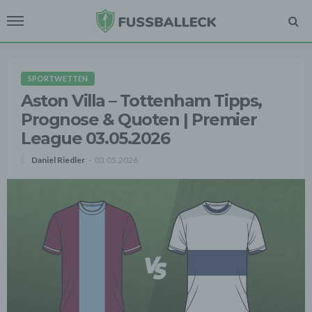
SPORTWETTEN
Aston Villa – Tottenham Tipps,
Prognose & Quoten | Premier
League 03.05.2026
Daniel Riedler
03.05.2026