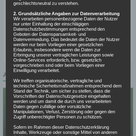
Aston Villa: Martinez – Cash, Konsa, Mings, Maatsen –
geschlechtsneutral zu verstehen.
Bogarde, Tielemans – McGinn, Barkley, Rogers – Watkins
2. Grundsätzliche Angaben zur Datenverarbeitung
Wir verarbeiten personenbezogene Daten der Nutzer
Tottenham: Kinsky – Pedro Porro, Danso, Van de Ven,
nur unter Einhaltung der einschlägigen
Spence – Bentancur, Bissouma – Kolo Muani, Gallagher, Tel
Datenschutzbestimmungen entsprechend den
Geboten der Datensparsamkeit- und
– Richarlison
Datenvermeidung. Das bedeutet die Daten der Nutzer
werden nur beim Vorliegen einer gesetzlichen
Schiedsrichter: Sam Barrott
Erlaubnis, insbesondere wenn die Daten zur
Erbringung unserer vertraglichen Leistungen sowie
Online-Services erforderlich, bzw. gesetzlich
vorgeschrieben sind oder beim Vorliegen einer
Einwilligung verarbeitet.
ÄHNLICHE ARTIKEL
Wir treffen organisatorische, vertragliche und
technische Sicherheitsmaßnahmen entsprechend dem
Stand der Technik, um sicher zu stellen, dass die
Vorschriften der Datenschutzgesetze eingehalten
werden und um damit die durch uns verarbeiteten
Daten gegen zufällige oder vorsätzliche
Manipulationen, Verlust, Zerstörung oder gegen den
Zugriff unberechtigter Personen zu schützen.
SPORTWETTEN
Sofern im Rahmen dieser Datenschutzerklärung
Inhalte, Werkzeuge oder sonstige Mittel von anderen
Deutschland – Finnland Tipps, Prognose & Quoten