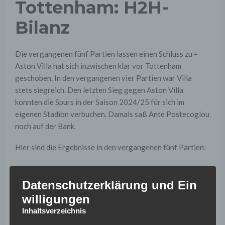
Tottenham: H2H-
Bilanz
Die vergangenen fünf Partien lassen einen Schluss zu –
Aston Villa hat sich inzwischen klar vor Tottenham
geschoben. In den vergangenen vier Partien war Villa
stets siegreich. Den letzten Sieg gegen Aston Villa
konnten die Spurs in der Saison 2024/25 für sich im
eigenen Stadion verbuchen. Damals saß Ante Postecoglou
noch auf der Bank.
Hier sind die Ergebnisse in den vergangenen fünf Partien:
10/01/2026 – FA-Cup: Tottenham – Aston Villa 1:2
19/10/2025 – Premier League: Tottenham – Aston Villa
Datenschutzerklärung und Ein
1:2
willigungen
16/05/2025 – FA-Cup: Aston Villa – Tottenham 2:0
Inhaltsverzeichnis
09/02/2025 – Premier League: Aston Villa – Tottenham