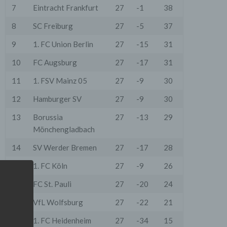
7
Eintracht Frankfurt
27
-1
38
8
SC Freiburg
27
-5
37
9
1. FC Union Berlin
27
-15
31
10
FC Augsburg
27
-17
31
11
1. FSV Mainz 05
27
-9
30
12
Hamburger SV
27
-9
30
13
Borussia
27
-13
29
Mönchengladbach
14
SV Werder Bremen
27
-17
28
15
1. FC Köln
27
-9
26
16
FC St. Pauli
27
-20
24
17
VfL Wolfsburg
27
-22
21
18
1. FC Heidenheim
27
-34
15