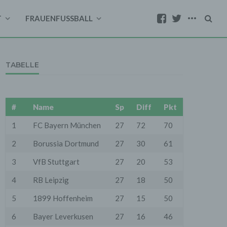
T
FRAUENFUSSBALL
TABELLE
#
Name
Sp
Diff
Pkt
1
FC Bayern München
27
72
70
2
Borussia Dortmund
27
30
61
3
VfB Stuttgart
27
20
53
4
RB Leipzig
27
18
50
5
1899 Hoffenheim
27
15
50
6
Bayer Leverkusen
27
16
46