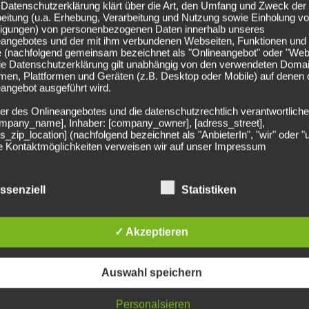
einandergetroffen. Damals konnte sich Arsenal souverän mit
Datenschutzerklärung klärt über die Art, den Umfang und Zweck der
eitung (u.a. Erhebung, Verarbeitung und Nutzung sowie Einholung v
lligungen) von personenbezogenen Daten innerhalb unseres
eangebotes und der mit ihm verbundenen Webseiten, Funktionen und
eine Quote von 20,00 aufgeht, müssen mindestens zwei
e (nachfolgend gemeinsam bezeichnet als "Onlineangebot" oder "Web
Die Datenschutzerklärung gilt unabhängig von den verwendeten Doma
andertreffen der Fall.
men, Plattformen und Geräten (z.B. Desktop oder Mobile) auf denen
angebot ausgeführt wird.
er ODDSET
er des Onlineangebotes und die datenschutzrechtlich verantwortliche
company_name], Inhaber: [company_owner], [adress_street],
s_zip_location] (nachfolgend bezeichnet als "AnbieterIn", "wir" oder "
ie Kontaktmöglichkeiten verweisen wir auf unser Impressum
DSET einen speziellen Quoten-Turbo für Neukunden an.
egriff "Nutzer" umfasst alle Kunden und Besucher unseres
re
mit einem Boost für eine
Quote von 20,0
platzieren.
angebotes. Die verwendeten Begrifflichkeiten, wie z.B. "Nutzer" sind
ssenziell
Statistiken
echtsneutral zu verstehen.
€ betragen und als Einzelwette vor Spielbeginn abgegeben
undsätzliche Angaben zur Datenverarbeitung
pp erfolgreich ist, erhältst du 100 € Bonusguthaben, das
rarbeiten personenbezogene Daten der Nutzer nur unter Einhaltung 
✓ Akzeptieren
hlägigen Datenschutzbestimmungen entsprechend den Geboten der
etzen kannst.
sparsamkeit- und Datenvermeidung. Das bedeutet die Daten der Nut
 nur beim Vorliegen einer gesetzlichen Erlaubnis, insbesondere wen
Auswahl speichern
zur Erbringung unserer vertraglichen Leistungen sowie Online-Servi
erlich, bzw. gesetzlich vorgeschrieben sind oder beim Vorliegen einer
ligung verarbeitet.
Personalsieren