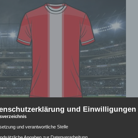
enschutzerklärung und Einwilligungen
tsverzeichnis
lsetzung und verantwortliche Stelle
undsätzliche Angaben zur Datenverarbeitung
at mit
Atletico Madrid gegen Arsenal FC
ein Duell zweier