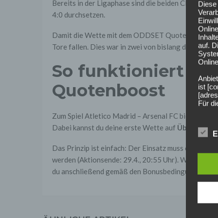
Bereits in der Ligaphase sind die beiden Clubs auf
Diese 
Verarb
4:0 durchsetzen.
Einwi
Onlin
Damit die Wette mit dem ODDSET Quotenboost für 
Inhalt
auf. 
Tore fallen. Dies war in zwei von bislang drei Aufein
Syste
Online
So funktioniert d
Anbiet
Quotenboost
ist [
[adres
Für d
Zum Spiel Atletico Madrid – Arsenal FC bietet OD
Der B
Dabei kannst du deine erste Wette auf
Über 1,5 To
Online
E
geschl
Das Prinzip ist einfach: Der Einsatz muss exakt 5 
2. Gr
werden (Aktionsende: 29.4., 20:55 Uhr). Wenn der Ti
Wir ve
einsc
du anschließend gemäß den Bonusbedingungen eins
Daten
werden
Daten 
erford
Einwil