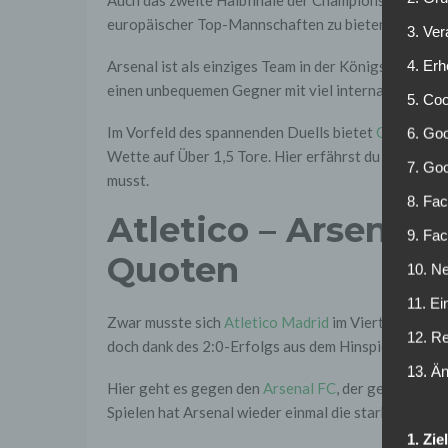
europäischer Top-Mannschaften zu bieten. Das Hins
3. Ve
4. Erh
Arsenal ist als einziges Team in der Königsklasse 
einen unbequemen Gegner mit viel internationaler 
5. Co
Im Vorfeld des spannenden Duells bietet
ODDSET
e
6. Goo
Wette auf Über 1,5 Tore. Hier erfährst du alles, wa
7. Go
musst.
8. Fac
Atletico – Arsenal
9. Fa
Quoten
10. Ne
11. Ei
Zwar musste sich
Atletico Madrid
im Viertelfinal-R
12. R
doch dank des 2:0-Erfolgs aus dem Hinspiel durften 
13. Ä
Hier geht es gegen den
Arsenal FC
, der gegen Spor
Spielen hat Arsenal wieder einmal die starke Defens
1. Zi