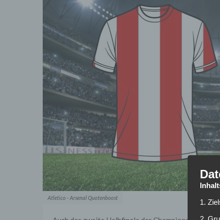
Dat
Inhal
Atletico - Arsenal Quotenboost
1. Zie
2. Gr
Auch das zweite Halbfinale der Champions League h