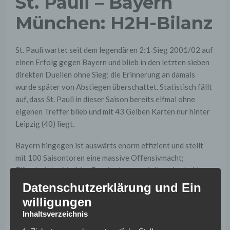
St. Pauli – Bayern
München: H2H-Bilanz
St. Pauli wartet seit dem legendären 2:1‑Sieg 2001/02 auf
einen Erfolg gegen Bayern und blieb in den letzten sieben
direkten Duellen ohne Sieg; die Erinnerung an damals
wurde später von Abstiegen überschattet. Statistisch fällt
auf, dass St. Pauli in dieser Saison bereits elfmal ohne
eigenen Treffer blieb und mit 43 Gelben Karten nur hinter
Leipzig (40) liegt.
Bayern hingegen ist auswärts enorm effizient und stellt
mit 100 Saisontoren eine massive Offensivmacht;
Flügelspieler Mathias Pereira Lage erzielte seine beiden
Saisontore für St. Pauli in den letzten fünf Einsätzen
Datenschutzerklärung und Ein
jeweils als erstes Tor in der ersten Halbzeit, während
willigungen
Bayerns Youngster Lennart Karl das 100. Saisontor
Inhaltsverzeichnis
markierte und drei seiner fünf Treffer nach der 80. Minute