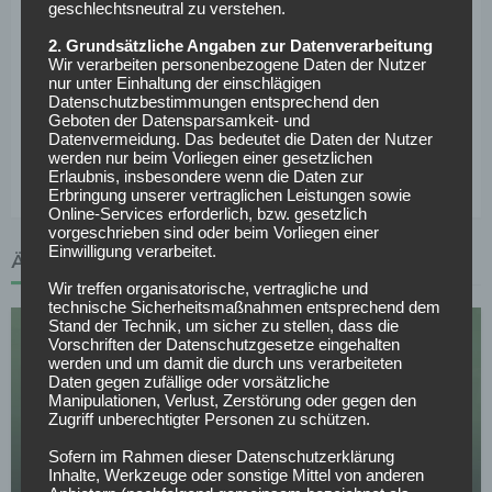
geschlechtsneutral zu verstehen.
So könnten die Teams spielen:
2. Grundsätzliche Angaben zur Datenverarbeitung
St. Pauli:
Vasilj – Dzwigala, Wahl, Mets – Pyrka,
Wir verarbeiten personenbezogene Daten der Nutzer
nur unter Einhaltung der einschlägigen
Rasmussen, Metcalfe, Lage – Sinani, Fujita – Kaars
Datenschutzbestimmungen entsprechend den
Geboten der Datensparsamkeit- und
Bayern München:
Neuer – Stanisic, Kim, Tah, Bischof –
Datenvermeidung. Das bedeutet die Daten der Nutzer
werden nur beim Vorliegen einer gesetzlichen
Kimmich, Goretzka – Karl, Gnabry, Diaz – Kane
Erlaubnis, insbesondere wenn die Daten zur
Erbringung unserer vertraglichen Leistungen sowie
Online-Services erforderlich, bzw. gesetzlich
vorgeschrieben sind oder beim Vorliegen einer
Einwilligung verarbeitet.
ÄHNLICHE ARTIKEL
Wir treffen organisatorische, vertragliche und
technische Sicherheitsmaßnahmen entsprechend dem
Stand der Technik, um sicher zu stellen, dass die
Vorschriften der Datenschutzgesetze eingehalten
werden und um damit die durch uns verarbeiteten
Daten gegen zufällige oder vorsätzliche
Manipulationen, Verlust, Zerstörung oder gegen den
Zugriff unberechtigter Personen zu schützen.
SPORTWETTEN
Sofern im Rahmen dieser Datenschutzerklärung
Deutschland – Finnland Tipps, Prognose & Quoten
Inhalte, Werkzeuge oder sonstige Mittel von anderen