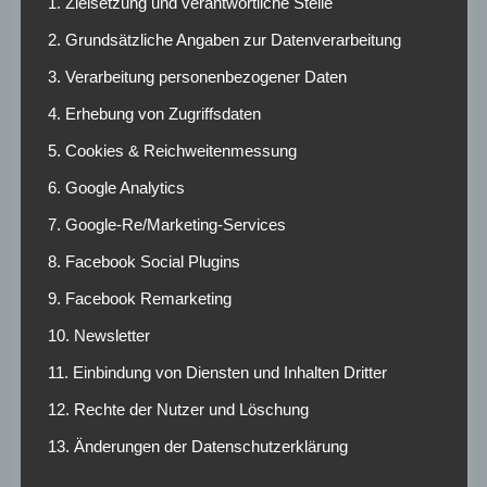
1. Zielsetzung und verantwortliche Stelle
erzielte.
2. Grundsätzliche Angaben zur Datenverarbeitung
3. Verarbeitung personenbezogener Daten
4. Erhebung von Zugriffsdaten
5. Cookies & Reichweitenmessung
6. Google Analytics
7. Google-Re/Marketing-Services
8. Facebook Social Plugins
St. Pauli – Bayern
9. Facebook Remarketing
10. Newsletter
München: Quoten
11. Einbindung von Diensten und Inhalten Dritter
und Wett-Tipps
12. Rechte der Nutzer und Löschung
13. Änderungen der Datenschutzerklärung
Die Bayern sind aktuell natürlich in einer fantastischen
Form. Allerdings boten sie defensiv immer wieder etwas an.