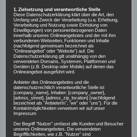
Hier könnten die Hanseaten ihre Chance wittern. An einem
1. Zielsetzung und verantwortliche Stelle
Auswärtssieg führt aber nichts vorbei.
Diese Datenschutzerklärung klärt über die Art, den
Umfang und Zweck der Verarbeitung (u.a. Erhebung,
Daher lautet unsere Prognose:
Auswärtssieg und beide
Verarbeitung und Nutzung sowie Einholung von
Einwilligungen) von personenbezogenen Daten
Teams treffen!
Bei
Betano Sportwetten
findet ihr für
innerhalb unseres Onlineangebotes und der mit ihm
diesen Spielausgang eine Quote von 2,60. Zusätzlich gibt
verbundenen Webseiten, Funktionen und Inhalte
(nachfolgend gemeinsam bezeichnet als
es noch eine Freiwette für eure erste Wette.
"Onlineangebot" oder "Website") auf. Die
Datenschutzerklärung gilt unabhängig von den
St. Pauli – Bayern
verwendeten Domains, Systemen, Plattformen und
Geräten (z.B. Desktop oder Mobile) auf denen das
München:
Onlineangebot ausgeführt wird.
Anbieter des Onlineangebotes und die
Voraussichtliche
datenschutzrechtlich verantwortliche Stelle ist
[company_name], Inhaber: [company_owner],
Aufstellungen
[adress_street], [adress_zip_location] (nachfolgend
bezeichnet als "AnbieterIn", "wir" oder "uns"). Für die
Kontaktmöglichkeiten verweisen wir auf unser
Impressum
Jackson Irvine fehlt St. Pauli aufgrund einer Sperre,
Tomoya Ando ist fraglich; bei Bayern gibt es keine neuen
Der Begriff "Nutzer" umfasst alle Kunden und Besucher
unseres Onlineangebotes. Die verwendeten
Verletzungssorgen.
Begrifflichkeiten, wie z.B. "Nutzer" sind