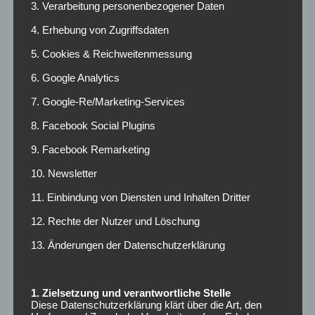
3. Verarbeitung personenbezogener Daten
Ligaspiele unter zehn Ecken.
4. Erhebung von Zugriffsdaten
5. Cookies & Reichweitenmessung
Chelsea – Manchester
6. Google Analytics
City: Quoten und
7. Google-Re/Marketing-Services
Wett-Tipps
8. Facebook Social Plugins
9. Facebook Remarketing
Die Blues sind in dieser Saison eine Wundertüte.
10. Newsletter
Besonders gegen die Skyblues dürfte es schwer werden,
endlich Konstanz in das Spiel zu bringen.
11. Einbindung von Diensten und Inhalten Dritter
Aus unserer Sicht ist ein
Auswärtssieg Manchester Citys
12. Rechte der Nutzer und Löschung
die beste Wett-Option für dieses Spiel. Bei den
Wettanbietern von Betano könnt ihr euch für dieses
13. Änderungen der Datenschutzerklärung
Match eine
Freiwette im Wert von 20 Euro sichern.
1. Zielsetzung und verantwortliche Stelle
Chelsea – Manchester
Diese Datenschutzerklärung klärt über die Art, den