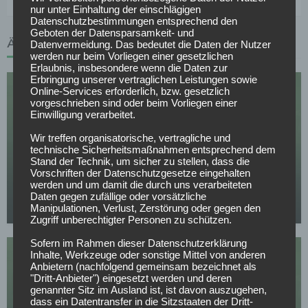
nur unter Einhaltung der einschlägigen
Datenschutzbestimmungen entsprechend den
Geboten der Datensparsamkeit- und
ÄHNLICHE ARTIKEL
Datenvermeidung. Das bedeutet die Daten der Nutzer
werden nur beim Vorliegen einer gesetzlichen
Erlaubnis, insbesondere wenn die Daten zur
Erbringung unserer vertraglichen Leistungen sowie
Online-Services erforderlich, bzw. gesetzlich
vorgeschrieben sind oder beim Vorliegen einer
Einwilligung verarbeitet.
Wir treffen organisatorische, vertragliche und
technische Sicherheitsmaßnahmen entsprechend dem
SPORTWETTEN
Stand der Technik, um sicher zu stellen, dass die
Vorschriften der Datenschutzgesetze eingehalten
Deutschland – Finnland Tipps, Prognose & Quoten
werden und um damit die durch uns verarbeiteten
| Freundschaftsspiel 31.05.2026
Daten gegen zufällige oder vorsätzliche
Manipulationen, Verlust, Zerstörung oder gegen den
30.05.2026
Zugriff unberechtigter Personen zu schützen.
Sofern im Rahmen dieser Datenschutzerklärung
Inhalte, Werkzeuge oder sonstige Mittel von anderen
Anbietern (nachfolgend gemeinsam bezeichnet als
"Dritt-Anbieter") eingesetzt werden und deren
genannter Sitz im Ausland ist, ist davon auszugehen,
dass ein Datentransfer in die Sitzstaaten der Dritt-