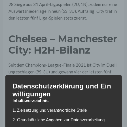
28 Siege aus 31 April-Ligaspielen (2U, 1N), zudem nur eine
Auswärtsniederlage in neun (5S, 3U). Auffällig: City traf in
den letzten fünf Liga-Spielen stets zuerst.
Chelsea – Manchester
City: H2H-Bilanz
Seit dem Champions-League-Finale 2021 ist City im Duell
ungeschlagen (9S, 3U) und gewann vier der letzten fünf
Gastspiele an der Bridge (1U). Chelsea braucht also einen
Datenschutzerklärung und Ein
perfekten Matchplan – gern mit frühem Zugriff: In drei der
letzten vier Heim-Ligaspiele fiel ein Tor in den ersten 20
willigungen
Minuten.
Inhaltsverzeichnis
1. Zielsetzung und verantwortliche Stelle
Nebenwerte passen ins Bild: Chelsea sah in den letzten
sechs Ligaspielen jeweils mindestens zwei Gelbe Karten,
2. Grundsätzliche Angaben zur Datenverarbeitung
bei City gab es in fünf der letzten sechs Auswärts-