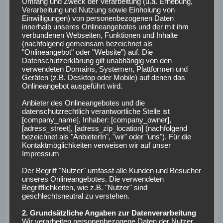
Umfang und Zweck der Verarbeitung (u.a. Erhebung,
Verarbeitung und Nutzung sowie Einholung von
City: Voraussichtliche
Einwilligungen) von personenbezogenen Daten
innerhalb unseres Onlineangebotes und der mit ihm
Aufstellungen
verbundenen Webseiten, Funktionen und Inhalte
(nachfolgend gemeinsam bezeichnet als
"Onlineangebot" oder "Website") auf. Die
Datenschutzerklärung gilt unabhängig von den
Chelsea muss ohne Enzo Fernández planen, Reece James
verwendeten Domains, Systemen, Plattformen und
ist fraglich; bei City fehlten zuletzt Rúben Dias, Joško
Geräten (z.B. Desktop oder Mobile) auf denen das
Onlineangebot ausgeführt wird.
Gvardiol und John Stones.
Anbieter des Onlineangebotes und die
So könnten die Teams
datenschutzrechtlich verantwortliche Stelle ist
[company_name], Inhaber: [company_owner],
spielen:
[adress_street], [adress_zip_location] (nachfolgend
bezeichnet als "AnbieterIn", "wir" oder "uns"). Für die
Kontaktmöglichkeiten verweisen wir auf unser
Chelsea:
Sanchez – Gusto, Fofana, Hato, Cucurella – Lavia,
Impressum
Caicedo – Palmer, Essugo, Neto – Joao Pedro
Der Begriff "Nutzer" umfasst alle Kunden und Besucher
unseres Onlineangebotes. Die verwendeten
Manchester City:
Donnarumma – Nunes, Khusanov,
Begrifflichkeiten, wie z.B. "Nutzer" sind
geschlechtsneutral zu verstehen.
Guehi, Ait Nouri – Rodri – Semenyo, Reijnders, O’Reilly –
Haaland, Marmoush
2. Grundsätzliche Angaben zur Datenverarbeitung
Wir verarbeiten personenbezogene Daten der Nutzer