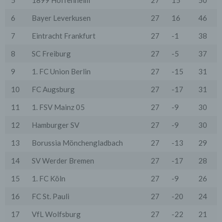
5
1899 Hoffenheim
27
15
50
Verdacht einer rechtswidrigen Nutzung besteht.
6
Bayer Leverkusen
27
16
46
5. Cookies & Reichweitenmessung
Cookies sind Informationen, die von unserem
7
Eintracht Frankfurt
27
-1
38
Webserver oder Webservern Dritter an die Web-
Browser der Nutzer übertragen und dort für einen
8
SC Freiburg
27
-5
37
späteren Abruf gespeichert werden. Über den Einsatz
von Cookies im Rahmen pseudonymer
9
1. FC Union Berlin
27
-15
31
Reichweitenmessung werden die Nutzer im Rahmen
dieser Datenschutzerklärung informiert.
10
FC Augsburg
27
-17
31
Die Betrachtung dieses Onlineangebotes ist auch unter
11
1. FSV Mainz 05
27
-9
30
Ausschluss von Cookies möglich. Falls die Nutzer
nicht möchten, dass Cookies auf ihrem Rechner
gespeichert werden, werden sie gebeten die
12
Hamburger SV
27
-9
30
entsprechende Option in den Systemeinstellungen
ihres Browsers zu deaktivieren. Gespeicherte Cookies
13
Borussia Mönchengladbach
27
-13
29
können in den Systemeinstellungen des Browsers
gelöscht werden. Der Ausschluss von Cookies kann
14
SV Werder Bremen
27
-17
28
zu Funktionseinschränkungen dieses Onlineangebotes
führen.
15
1. FC Köln
27
-9
26
Es besteht die Möglichkeit, viele Online-Anzeigen-
16
FC St. Pauli
27
-20
24
Cookies von Unternehmen über die US-amerikanische
Seite http://www.aboutads.info/choices oder die EU-
17
VfL Wolfsburg
27
-22
21
Seite http://www.youronlinechoices.com/uk/your-ad-