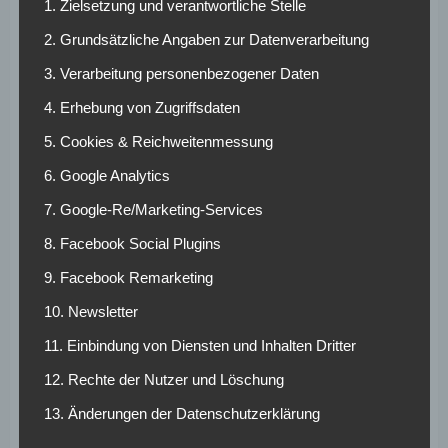
1. Zielsetzung und verantwortliche Stelle
Quoten und Wett-
2. Grundsätzliche Angaben zur Datenverarbeitung
Tipps
3. Verarbeitung personenbezogener Daten
4. Erhebung von Zugriffsdaten
Wer auf Unentschieden wetten will, kann die optimale
5. Cookies & Reichweitenmessung
NEO.bet Wettquote von 4,45 nutzen. Ansonsten zeigen
die NEO.bet Wettangebote, dass der Gastgeber der
6. Google Analytics
eindeutige Favorit ist. Für den Heimsieg ist ein
7. Google-Re/Marketing-Services
Wettangebot von 1,54, für den Auswärtssieg von 5,40,
verfügbar.
8. Facebook Social Plugins
9. Facebook Remarketing
Wir erwarten in der 2. Bundesliga Analyse einen
Gastgeber, der die Aufstiegspartie zelebrieren will und
10. Newsletter
wird. Der FC S04 befindet sich in einer herausragenden
11. Einbindung von Diensten und Inhalten Dritter
Verfassung. Bei aller Hochachtung vor dem Gast: Für
Düsseldorf gibt’s in der Partie nichts zu holen. Wir sehen
12. Rechte der Nutzer und Löschung
die Knappen nach 90 Minuten mit mindestens zwei
13. Änderungen der Datenschutzerklärung
Treffern vorn. Gleichzeitig empfehlen wir, für die Wette