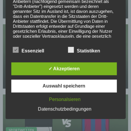
Anbietern (nachfolgend gemeinsam bezeichnet als
| Freundschaftsspiel 31.05.2026
"Dritt-Anbieter") eingesetzt werden und deren
genannter Sitz im Ausland ist, ist davon auszugehen,
30.05.2026
dass ein Datentransfer in die Sitzstaaten der Dritt-
Anbieter stattfindet. Die Übermittlung von Daten in
Drittstaaten erfolgt entweder auf Grundlage einer
gesetzlichen Erlaubnis, einer Einwilligung der Nutzer
oder spezieller Vertragsklauseln, die eine gesetzlich
vorausgesetzte Sicherheit der Daten gewährleisten.
Essenziell
Statistiken
3. Verarbeitung personenbezogener Daten
Die personenbezogenen Daten werden, neben den
SPORTWETTEN
ausdrücklich in dieser Datenschutzerklärung
genannten Verwendung, für die folgenden Zwecke auf
PSG – Arsenal Tipps, Prognose & Quoten |
✓ Akzeptieren
Grundlage gesetzlicher Erlaubnisse oder
Champions League 30.05.2026
Einwilligungen der Nutzer verarbeitet:
- Die Zurverfügungstellung, Ausführung, Pflege,
29.05.2026
Optimierung und Sicherung unserer Dienste-, Service-
Auswahl speichern
und Nutzerleistungen;
- Die Gewährleistung eines effektiven Kundendienstes
Personalsieren
und technischen Supports.
Datenschutzbedingungen
Wir übermitteln die Daten der Nutzer an Dritte nur,
wenn dies für Abrechnungszwecke notwendig ist (z.B.
an einen Zahlungsdienstleister) oder für andere
Zwecke, wenn diese notwendig sind, um unsere
SPORTWETTEN
vertraglichen Verpflichtungen gegenüber den Nutzern