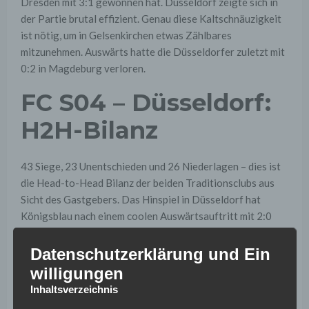
Dresden mit 3:1 gewonnen hat. Düsseldorf zeigte sich in
der Partie brutal effizient. Genau diese Kaltschnäuzigkeit
ist nötig, um in Gelsenkirchen etwas Zählbares
mitzunehmen. Auswärts hatte die Düsseldorfer zuletzt mit
0:2 in Magdeburg verloren.
FC S04 – Düsseldorf:
H2H-Bilanz
43 Siege, 23 Unentschieden und 26 Niederlagen – dies ist
die Head-to-Head Bilanz der beiden Traditionsclubs aus
Sicht des Gastgebers. Das Hinspiel in Düsseldorf hat
Königsblau nach einem coolen Auswärtsauftritt mit 2:0
gewonnen. Auf Schalke stand in der Vorsaison nach 90
Minuten ein 1:1 auf der Anzeigentafel. Gibt’s in der Veltins
Datenschutzerklärung und Ein
Arena abermals eine Punkteteilung?
willigungen
Inhaltsverzeichnis
Schalke – Fortuna: