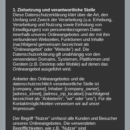
den
NEO.bet Gutschein Code
zu nutzen. Neue Kunden beim
Wettanbieter starten mit einer 25 € Freiwette.
1. Zielsetzung und verantwortliche Stelle
Diese Datenschutzerklärung klärt über die Art, den
Unser FC Schalke 04 vs. Fortuna Düsseldorf Wett Tipp
Umfang und Zweck der Verarbeitung (u.a. Erhebung,
Verarbeitung und Nutzung sowie Einholung von
lautet:
Heimsieg mit Handicap -1, mit einer Quote von
Einwilligungen) von personenbezogenen Daten
2,36 bei NEO.bet
.
innerhalb unseres Onlineangebotes und der mit ihm
verbundenen Webseiten, Funktionen und Inhalte
Schalke 04 – Fortuna
(nachfolgend gemeinsam bezeichnet als
"Onlineangebot" oder "Website") auf. Die
Datenschutzerklärung gilt unabhängig von den
Düsseldorf:
verwendeten Domains, Systemen, Plattformen und
Geräten (z.B. Desktop oder Mobile) auf denen das
Voraussichtliche
Onlineangebot ausgeführt wird.
Anbieter des Onlineangebotes und die
Aufstellungen
datenschutzrechtlich verantwortliche Stelle ist
[company_name], Inhaber: [company_owner],
[adress_street], [adress_zip_location] (nachfolgend
Beim Gastgeber werden unter anderem Höjlund und Kallas
bezeichnet als "AnbieterIn", "wir" oder "uns"). Für die
Kontaktmöglichkeiten verweisen wir auf unser
verletzungsbedingt ausfallen. Bei der Fortuna befinden
Impressum
sich indes de Wijs und Muslija im Lazarett der Verletzten.
Der Begriff "Nutzer" umfasst alle Kunden und Besucher
unseres Onlineangebotes. Die verwendeten
So könnten die Teams spielen:
Begrifflichkeiten, wie z.B. "Nutzer" sind