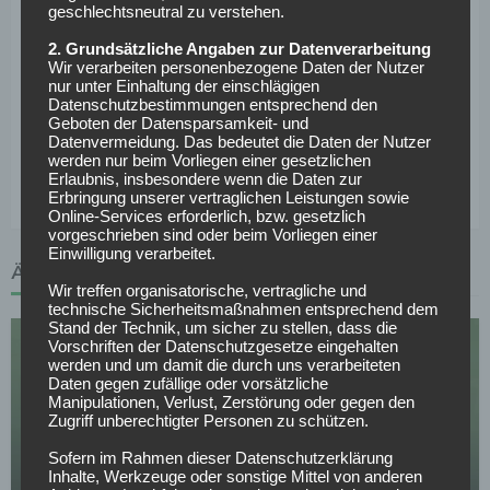
geschlechtsneutral zu verstehen.
FC Schalke 04:
Karius – T. Becker, Ayhan, Kurucay, M.
Ndiaye – El-Faouzi, Schallenberg – Ljubicic, Karaman,
2. Grundsätzliche Angaben zur Datenverarbeitung
Wir verarbeiten personenbezogene Daten der Nutzer
Aouchiche – Sylla
nur unter Einhaltung der einschlägigen
Datenschutzbestimmungen entsprechend den
Fortuna Düsseldorf:
Kastenmeier – M. Zimmermann,
Geboten der Datensparsamkeit- und
Datenvermeidung. Das bedeutet die Daten der Nutzer
Oberdorf, Egouli, C. Lenz – Alexandropoulos, El Azzouzi,
werden nur beim Vorliegen einer gesetzlichen
Appelkamp – Iyoha, Ljubicic – Itten
Erlaubnis, insbesondere wenn die Daten zur
Erbringung unserer vertraglichen Leistungen sowie
Online-Services erforderlich, bzw. gesetzlich
vorgeschrieben sind oder beim Vorliegen einer
Einwilligung verarbeitet.
ÄHNLICHE ARTIKEL
Wir treffen organisatorische, vertragliche und
technische Sicherheitsmaßnahmen entsprechend dem
Stand der Technik, um sicher zu stellen, dass die
Vorschriften der Datenschutzgesetze eingehalten
werden und um damit die durch uns verarbeiteten
Daten gegen zufällige oder vorsätzliche
Manipulationen, Verlust, Zerstörung oder gegen den
Zugriff unberechtigter Personen zu schützen.
SPORTWETTEN
Sofern im Rahmen dieser Datenschutzerklärung
Inhalte, Werkzeuge oder sonstige Mittel von anderen
Deutschland – Finnland Tipps, Prognose & Quoten