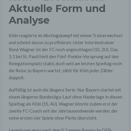
Aktuelle Form und
Analyse
Köln reagierte im Abstiegskampf mit einem Trainerwechsel
und scheint davon zu profitieren: Unter Interimstrainer
René Wagner ist der FC noch ungeschlagen (1S, 2U). Das
1:1 bei St. Pauli hielt den Fünf-Punkte-Vorsprung auf den
Relegationsplatz stabil, doch weil am letzten Spieltag noch
die Reise zu Bayern wartet, zählt für Köln jeder Zähler
doppelt.
Auffällig ist auch die längere Serie: Nur Bayern startet mit
einem längeren Bundesliga-Lauf ohne Niederlage in diesen
Spieltag als Köln (1S, 4U). Wagner könnte zudem erst der
zweite FC-Coach seit der Jahrtausendwende werden, der
seine ersten vier Spiele ohne Pleite übersteht.
Leverkusen muss nach dem 0:2 gegen Bayern im DFB-