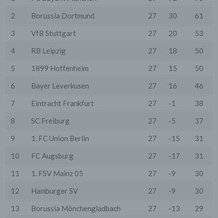
Onlineangebotes. Wir behalten uns jedoch vor, die
Protokolldaten nachträglich zu überprüfen, wenn
2
Borussia Dortmund
27
30
61
aufgrund konkreter Anhaltspunkte der berechtigte
Verdacht einer rechtswidrigen Nutzung besteht.
3
VfB Stuttgart
27
20
53
5. Cookies & Reichweitenmessung
4
RB Leipzig
27
18
50
Cookies sind Informationen, die von unserem
Webserver oder Webservern Dritter an die Web-
5
1899 Hoffenheim
27
15
50
Browser der Nutzer übertragen und dort für einen
späteren Abruf gespeichert werden. Über den Einsatz
6
Bayer Leverkusen
27
16
46
von Cookies im Rahmen pseudonymer
Reichweitenmessung werden die Nutzer im Rahmen
7
Eintracht Frankfurt
27
-1
38
dieser Datenschutzerklärung informiert.
8
SC Freiburg
27
-5
37
Die Betrachtung dieses Onlineangebotes ist auch unter
Ausschluss von Cookies möglich. Falls die Nutzer
nicht möchten, dass Cookies auf ihrem Rechner
9
1. FC Union Berlin
27
-15
31
gespeichert werden, werden sie gebeten die
entsprechende Option in den Systemeinstellungen
10
FC Augsburg
27
-17
31
ihres Browsers zu deaktivieren. Gespeicherte Cookies
können in den Systemeinstellungen des Browsers
11
1. FSV Mainz 05
27
-9
30
gelöscht werden. Der Ausschluss von Cookies kann
zu Funktionseinschränkungen dieses Onlineangebotes
12
Hamburger SV
27
-9
30
führen.
13
Borussia Mönchengladbach
27
-13
29
Es besteht die Möglichkeit, viele Online-Anzeigen-