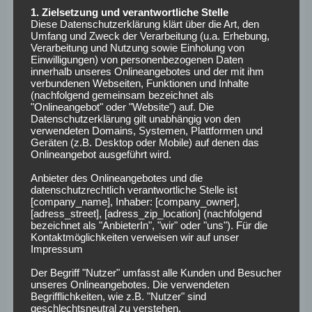
Einsatz.
1. Zielsetzung und verantwortliche Stelle
Diese Datenschutzerklärung klärt über die Art, den
Köln – Leverkusen:
Umfang und Zweck der Verarbeitung (u.a. Erhebung,
Verarbeitung und Nutzung sowie Einholung von
Einwilligungen) von personenbezogenen Daten
Voraussichtliche
innerhalb unseres Onlineangebotes und der mit ihm
verbundenen Webseiten, Funktionen und Inhalte
Aufstellungen
(nachfolgend gemeinsam bezeichnet als
"Onlineangebot" oder "Website") auf. Die
Datenschutzerklärung gilt unabhängig von den
verwendeten Domains, Systemen, Plattformen und
Bei Köln ist Marius Bülter ein Spätzünder: Alle drei
Geräten (z.B. Desktop oder Mobile) auf denen das
Saisontore fielen nach der Pause, doch gegen Leverkusen
Onlineangebot ausgeführt wird.
ist seine persönliche Bilanz mau (1S, 1U, 10N) – bei nur
Anbieter des Onlineangebotes und die
einem Treffer. Auf der anderen Seite fühlt sich Patrik
datenschutzrechtlich verantwortliche Stelle ist
[company_name], Inhaber: [company_owner],
Schick in diesem Derby wohl: fünf Tore in sieben Einsätzen
[adress_street], [adress_zip_location] (nachfolgend
gegen Köln, dazu eine starke persönliche Bilanz (6S, 1N).
bezeichnet als "AnbieterIn", "wir" oder "uns"). Für die
Kontaktmöglichkeiten verweisen wir auf unser
Köln muss Ragnar Ache bis Saisonende ersetzen,
Impressum
Leverkusen prüft Christian Kofane spät nach seinem
Der Begriff "Nutzer" umfasst alle Kunden und Besucher
Pokal-Ausfall.
So könnten die Teams spielen:
unseres Onlineangebotes. Die verwendeten
Begrifflichkeiten, wie z.B. "Nutzer" sind
geschlechtsneutral zu verstehen.
Köln:
Schwäbe – Sebulonsen, Simpson-Pusey, Özkacar –