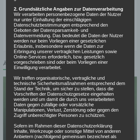
Thielmann, Johannesson, Martel, Castro-Montes –
2. Grundsätzliche Angaben zur Datenverarbeitung
Wir verarbeiten personenbezogene Daten der Nutzer
Kaminski – Waldschmidt, El Mala
nur unter Einhaltung der einschlägigen
Datenschutzbestimmungen entsprechend den
Bayer Leverkusen:
Flekken – Quansah, Bade, Tapsoba –
Geboten der Datensparsamkeit- und
Vazquez, Palacios, Garcia, Grimaldo – Maza, Tella – Schick
Datenvermeidung. Das bedeutet die Daten der Nutzer
werden nur beim Vorliegen einer gesetzlichen
Erlaubnis, insbesondere wenn die Daten zur
Erbringung unserer vertraglichen Leistungen sowie
Online-Services erforderlich, bzw. gesetzlich
vorgeschrieben sind oder beim Vorliegen einer
ÄHNLICHE ARTIKEL
Einwilligung verarbeitet.
Wir treffen organisatorische, vertragliche und
technische Sicherheitsmaßnahmen entsprechend dem
Stand der Technik, um sicher zu stellen, dass die
Vorschriften der Datenschutzgesetze eingehalten
werden und um damit die durch uns verarbeiteten
Daten gegen zufällige oder vorsätzliche
Manipulationen, Verlust, Zerstörung oder gegen den
Zugriff unberechtigter Personen zu schützen.
SPORTWETTEN
Deutschland – Finnland Tipps, Prognose & Quoten
Sofern im Rahmen dieser Datenschutzerklärung
| Freundschaftsspiel 31.05.2026
Inhalte, Werkzeuge oder sonstige Mittel von anderen
Anbietern (nachfolgend gemeinsam bezeichnet als
30.05.2026