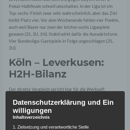
Pokal-Halbfinale schnell umschalten. In der Liga ist ein
Top-sechs-Finish zwar sehr wahrscheinlich, aber das Ziel
bleibt Platz vier. Vor dem Wochenende fehlen vier Punkte,
auch weil Bayer nur zwei der letzten sechs Ligaspiele
gewann (2S, 3U, 1N). Stabil wirkt dafür die Auswärtsform:
Vier Bundesliga-Gastspiele in Folge ungeschlagen (2S,
2U).
Köln – Leverkusen:
H2H-Bilanz
Der direkte Vergleich spricht klar für die Werkself:
Leverkusen gewann sieben der letzten zehn Liga-Duelle
Datenschutzerklärung und Ein
(7S, 1U, 2N) und blieb in den letzten vier Gastspielen in
willigungen
Köln ungeschlagen (3S, 1U). Tore sind im
RheinEnergieStadion häufig ein Thema: 11 von 15 Kölner
Inhaltsverzeichnis
Heimspielen gingen über 2,5 Tore, in 23 von 30 FC-
1. Zielsetzung und verantwortliche Stelle