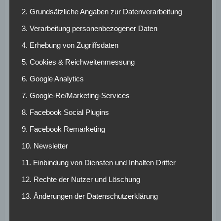
Saisonspielen trafen beide Teams.
2. Grundsätzliche Angaben zur Datenverarbeitung
Leverkusen bringt zudem Struktur bei Führungen mit:
3. Verarbeitung personenbezogener Daten
Auswärts ist Bayer nach Halbzeitführung ungeschlagen
4. Erhebung von Zugriffsdaten
(5S, 2U) und gehört bei Standards/Flanken mit 164 Ecken
zu den Top drei der Liga.
5. Cookies & Reichweitenmessung
Köln – Leverkusen:
6. Google Analytics
7. Google-Re/Marketing-Services
Quoten und Wett-
8. Facebook Social Plugins
Tipps
9. Facebook Remarketing
10. Newsletter
Es ist ein Derby mit einer Menge Brisanz. Die Werkself
wird mit müden Beinen in dieses Spiel gehen, Die
11. Einbindung von Diensten und Inhalten Dritter
Domstädter kommen mit der Wucht des Heimvorteils.
12. Rechte der Nutzer und Löschung
Wir erwarten daher eine torreiche Partie:
Es fallen über
13. Änderungen der Datenschutzerklärung
3,5 Tore!
Sichert euch jetzt neben einer Quote von 2,30
die
Betano Freiwette im Wert von 20 Euro
für euren