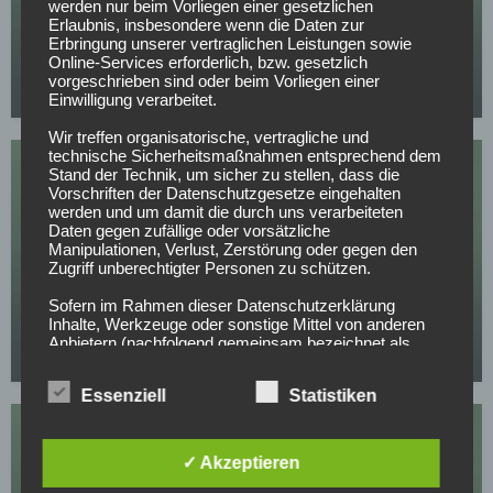
werden nur beim Vorliegen einer gesetzlichen
SPORTWETTEN
Erlaubnis, insbesondere wenn die Daten zur
Deutschland – Finnland Tipps, Prognose & Quoten
Erbringung unserer vertraglichen Leistungen sowie
Online-Services erforderlich, bzw. gesetzlich
| Freundschaftsspiel 31.05.2026
vorgeschrieben sind oder beim Vorliegen einer
30.05.2026
Einwilligung verarbeitet.
Wir treffen organisatorische, vertragliche und
technische Sicherheitsmaßnahmen entsprechend dem
Stand der Technik, um sicher zu stellen, dass die
Vorschriften der Datenschutzgesetze eingehalten
werden und um damit die durch uns verarbeiteten
Daten gegen zufällige oder vorsätzliche
Manipulationen, Verlust, Zerstörung oder gegen den
Zugriff unberechtigter Personen zu schützen.
SPORTWETTEN
PSG – Arsenal Tipps, Prognose & Quoten |
Sofern im Rahmen dieser Datenschutzerklärung
Inhalte, Werkzeuge oder sonstige Mittel von anderen
Champions League 30.05.2026
Anbietern (nachfolgend gemeinsam bezeichnet als
29.05.2026
"Dritt-Anbieter") eingesetzt werden und deren
genannter Sitz im Ausland ist, ist davon auszugehen,
Essenziell
Statistiken
dass ein Datentransfer in die Sitzstaaten der Dritt-
Anbieter stattfindet. Die Übermittlung von Daten in
Drittstaaten erfolgt entweder auf Grundlage einer
gesetzlichen Erlaubnis, einer Einwilligung der Nutzer
✓ Akzeptieren
oder spezieller Vertragsklauseln, die eine gesetzlich
vorausgesetzte Sicherheit der Daten gewährleisten.