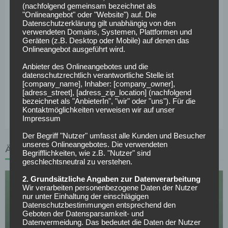
Konstantinos Koulierakis nach Sperre zurück.
(nachfolgend gemeinsam bezeichnet als
"Onlineangebot" oder "Website") auf. Die
Datenschutzerklärung gilt unabhängig von den
So könnten die Teams spielen:
verwendeten Domains, Systemen, Plattformen und
Geräten (z.B. Desktop oder Mobile) auf denen das
Union Berlin:
Rönnow – Doekhi, Querfeld, Leite – Haberer,
Onlineangebot ausgeführt wird.
Schäfer, Khedira, Kral, Köhn – Ilic, Burke
Anbieter des Onlineangebotes und die
datenschutzrechtlich verantwortliche Stelle ist
VfL Wolfsburg:
Grabara – Belocian, Jenz, Koulierakis –
[company_name], Inhaber: [company_owner],
Wimmer, Eriksen, Vini Souza, Maehle – Lindström, Amoura,
[adress_street], [adress_zip_location] (nachfolgend
bezeichnet als "AnbieterIn", "wir" oder "uns"). Für die
Pejcinovic
Kontaktmöglichkeiten verweisen wir auf unser
Impressum
Der Begriff "Nutzer" umfasst alle Kunden und Besucher
unseres Onlineangebotes. Die verwendeten
ÄHNLICHE ARTIKEL
Begrifflichkeiten, wie z.B. "Nutzer" sind
geschlechtsneutral zu verstehen.
2. Grundsätzliche Angaben zur Datenverarbeitung
Wir verarbeiten personenbezogene Daten der Nutzer
nur unter Einhaltung der einschlägigen
Datenschutzbestimmungen entsprechend den
Geboten der Datensparsamkeit- und
Datenvermeidung. Das bedeutet die Daten der Nutzer