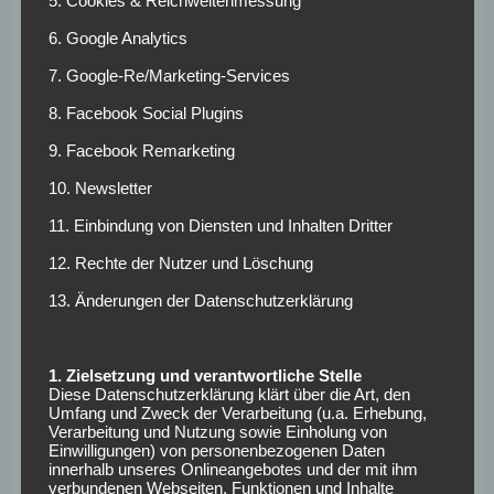
5. Cookies & Reichweitenmessung
wird viel gekämpft, aber immerhin könnten nach Standards
6. Google Analytics
oder Elfmetern Tore fallen. Daher lautet unsere Prognose:
Beide Teams treffen!
7. Google-Re/Marketing-Services
Bei den Wettanbietern von Betano könnt ihr euch dafür
8. Facebook Social Plugins
nicht nur eine Quote von 1,70 sichern, sondern auch eine
Freiwette im Wert von 20 Euro
einlösen!
9. Facebook Remarketing
10. Newsletter
Union Berlin –
11. Einbindung von Diensten und Inhalten Dritter
Wolfsburg:
12. Rechte der Nutzer und Löschung
Voraussichtliche
13. Änderungen der Datenschutzerklärung
Aufstellungen
1. Zielsetzung und verantwortliche Stelle
Leopold Querfeld wird oft spät verwarnt (5 von 6 Karten
Diese Datenschutzerklärung klärt über die Art, den
Umfang und Zweck der Verarbeitung (u.a. Erhebung,
nach der 60. Minute). Patrick Wimmer trifft für Wolfsburg
Verarbeitung und Nutzung sowie Einholung von
häufig vor der Pause (10 von 13 Toren), auch im Hinspiel.
Einwilligungen) von personenbezogenen Daten
innerhalb unseres Onlineangebotes und der mit ihm
Union hat keine frischen Ausfälle, bei Wolfsburg kehrt
verbundenen Webseiten, Funktionen und Inhalte