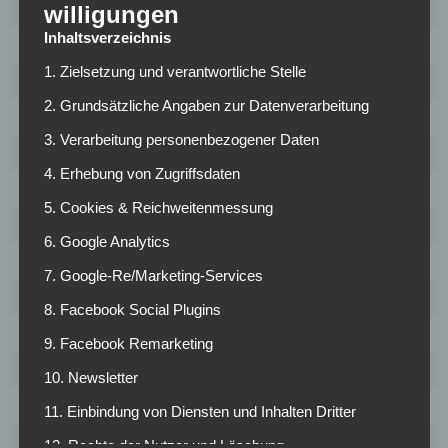
2
Borussia Dortmund
27
30
61
willigungen
Inhaltsverzeichnis
3
VfB Stuttgart
27
20
53
1. Zielsetzung und verantwortliche Stelle
4
RB Leipzig
27
18
50
2. Grundsätzliche Angaben zur Datenverarbeitung
5
1899 Hoffenheim
27
15
50
3. Verarbeitung personenbezogener Daten
6
Bayer Leverkusen
27
16
46
4. Erhebung von Zugriffsdaten
7
Eintracht Frankfurt
27
-1
38
5. Cookies & Reichweitenmessung
8
SC Freiburg
27
-5
37
6. Google Analytics
9
1. FC Union Berlin
27
-15
31
7. Google-Re/Marketing-Services
10
FC Augsburg
27
-17
31
8. Facebook Social Plugins
11
1. FSV Mainz 05
27
-9
30
9. Facebook Remarketing
12
Hamburger SV
27
-9
30
10. Newsletter
13
Borussia Mönchengladbach
27
-13
29
11. Einbindung von Diensten und Inhalten Dritter
14
SV Werder Bremen
27
-17
28
12. Rechte der Nutzer und Löschung