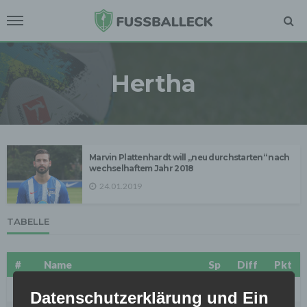
Hertha
Marvin Plattenhardt will „neu durchstarten“ nach
wechselhaftem Jahr 2018
24.01.2019
TABELLE
#
Name
Sp
Diff
Pkt
1
FC Bayern München
27
72
70
Datenschutzerklärung und Ein