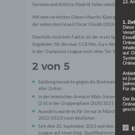
13. Ä
Germain und Atlético Madrid, fallen nämlich nicht i
Mit dem verletzten Dänen Maurits Kjaergaard (21 
1. Zi
der neben dem Israeli Oscar Gloukh (20) beste Tors
Diese 
Verarb
Ebenfalls noch kein Faktor ist der erste Spieler, de
Einwi
Onlin
Engländer, für den man 11,8 Mio. Euro Ablöse an die 
Inhalt
in der Champions League noch ohne Tor-Beteiligun
auf. 
Syste
2 von 5
Online
Anbiet
ist [
Salzburg kassierte gegen die Bretonen und zuvo
[adres
aller Zeiten.
Für d
In der heimischen Arena in Wals-Siezenheim hat
Der B
(2:6) in der Gruppenphase 2020/2021 noch höhe
Online
geschl
Auswärts wurde es für sie nur in München (Achte
2022/2023) noch deutlicher.
2. Gr
Wir ve
Seit dem 20. September 2023 und dem 2:0 bei Be
E
einsc
League auf einen Sieg, Qualifikationsrunden g
Daten