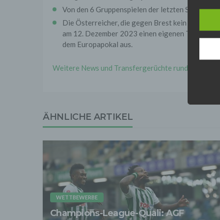
werden
Von den 6 Gruppenspielen der letzten Saison verl
Daten 
Die Österreicher, die gegen Brest kein Spielglüc
erford
Einwil
am 12. Dezember 2023 einen eigenen Treffer – u
dem Europapokal aus.
Wir tr
entspr
der D
Weitere News und Transfergerüchte rund um den deu
verarb
Zerstö
Sofer
sonsti
ÄHNLICHE ARTIKEL
"Dritt
davon 
stattf
Grundl
spezie
Daten
3. Ve
Die p
Daten
WETTBEWERBE
Grundl
- Die 
Champions-League-Quali: AGF
unsere