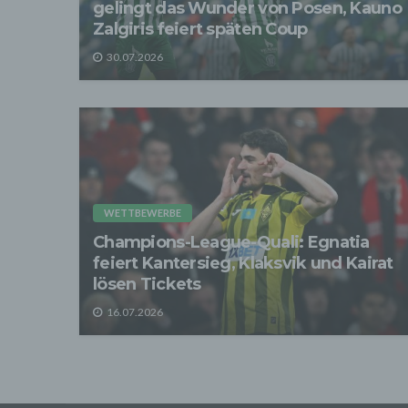
gelingt das Wunder von Posen, Kauno
- Die 
Zalgiris feiert späten Coup
Wir üb
Abrech
30.07.2026
ander
Verpfl
Liefer
Bei de
Angab
Anschl
Perso
erfüll
WETTBEWERBE
4. Er
Champions-League-Quali: Egnatia
Wir er
befind
feiert Kantersieg, Klaksvik und Kairat
abger
lösen Tickets
Daten
Betrie
16.07.2026
Adres
Wir v
sonsti
statis
Optimi