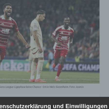
ons-League-Ligaphase keine Chance - 0:4 in Wals-Siezenheim. Foto: Jasmin
Salzburg. 0:4 verlor RB Salzburg gegen den Neuling
enschutzerklärung und Einwilligungen
mpions League-Ligaphase, zuvor bereits ein glattes 0:3