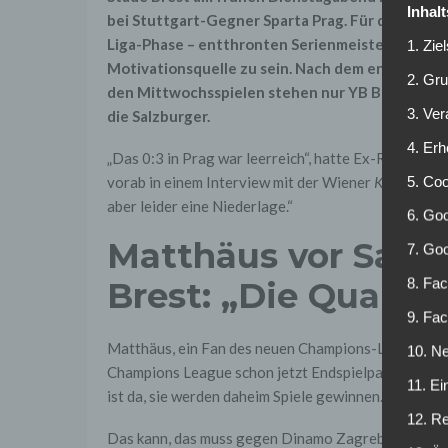
Inhal
bei Stuttgart-Gegner Sparta Prag. Für den 2024 
Liga-Phase – entthronten Serienmeister aus Öster
1. Zie
Motivationsquelle zu sein. Nach dem enttäusche
2. Gr
den Mittwochsspielen stehen nur YB Bern und Slo
3. Ve
die Salzburger.
4. Erh
„Das 0:3 in Prag war leerreich“, hatte Ex-RBS-Assi
5. Co
vorab in einem Interview mit der Wiener
Kronen-Zei
aber leider eine Niederlage.“
6. Goo
Matthäus vor Salz
7. Go
8. Fac
Brest: „Die Qualität
9. Fa
Matthäus, ein Fan des neuen Champions-League-Forma
10. Ne
Champions League schon jetzt Endspielpaarungen.“)
11. Ei
ist da, sie werden daheim Spiele gewinnen.“
12. R
Das kann, das muss gegen Dinamo Zagreb am 3. Spie