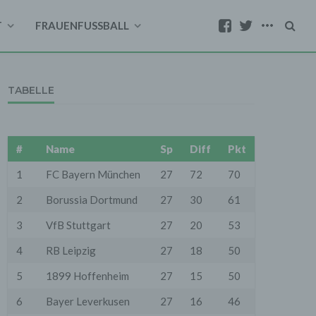
T
FRAUENFUSSBALL
TABELLE
#
Name
Sp
Diff
Pkt
1
FC Bayern München
27
72
70
2
Borussia Dortmund
27
30
61
3
VfB Stuttgart
27
20
53
4
RB Leipzig
27
18
50
5
1899 Hoffenheim
27
15
50
6
Bayer Leverkusen
27
16
46