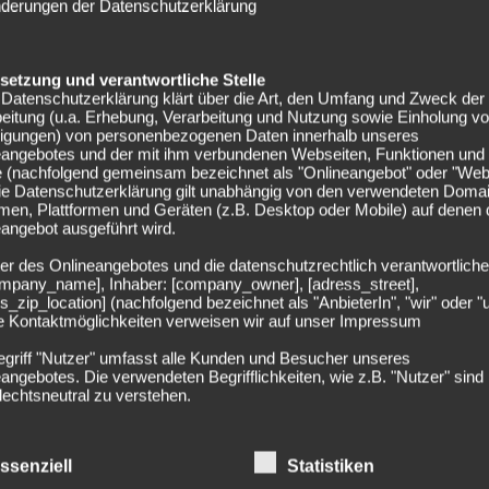
nderungen der Datenschutzerklärung
n die Kategorie „machbar“…
/ 5 Tore Wettbewerb übergreifend) fehlte RBS gegen Brest
elsetzung und verantwortliche Stelle
chütze.
Datenschutzerklärung klärt über die Art, den Umfang und Zweck der
eitung (u.a. Erhebung, Verarbeitung und Nutzung sowie Einholung v
n Salzburg vom FC Liverpool verpflichtete: Bobby Clark. Der
lligungen) von personenbezogenen Daten innerhalb unseres
eangebotes und der mit ihm verbundenen Webseiten, Funktionen und
„Reds“ zahlte, ist sowohl in der
Admiral Bundesliga
als auch
e (nachfolgend gemeinsam bezeichnet als "Onlineangebot" oder "Web
g.
Die Datenschutzerklärung gilt unabhängig von den verwendeten Doma
men, Plattformen und Geräten (z.B. Desktop oder Mobile) auf denen
angebot ausgeführt wird.
er des Onlineangebotes und die datenschutzrechtlich verantwortliche
company_name], Inhaber: [company_owner], [adress_street],
r in Prag 2 seiner 5 höchsten Champions-League-Pleiten
s_zip_location] (nachfolgend bezeichnet als "AnbieterIn", "wir" oder "
ie Kontaktmöglichkeiten verweisen wir auf unser Impressum
ten die Salzburger zuvor nur gegen den FC Bayern München
egriff "Nutzer" umfasst alle Kunden und Besucher unseres
r verloren.
angebotes. Die verwendeten Begrifflichkeiten, wie z.B. "Nutzer" sind
echtsneutral zu verstehen.
lfinale 2022) mit 1:7 und beim AC Milan (0:4, Gruppenphase
undsätzliche Angaben zur Datenverarbeitung
rarbeiten personenbezogene Daten der Nutzer nur unter Einhaltung 
nfica Lissabon wartet RB Salzburg in der Champions
ssenziell
Statistiken
hlägigen Datenschutzbestimmungen entsprechend den Geboten der
egen Dynamo Kiew und Twente Enschede nicht mitgerechnet.
sparsamkeit- und Datenvermeidung. Das bedeutet die Daten der Nut