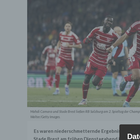
Mahdi Camara und Stade Brest ließen RB Salzburg am 2. Spieltag der Champi
Walter/Getty Images.
Es waren niederschmetternde Ergebnisse für RB 
Dat
Stade Brest am frühen Dienstagabend in der Cha