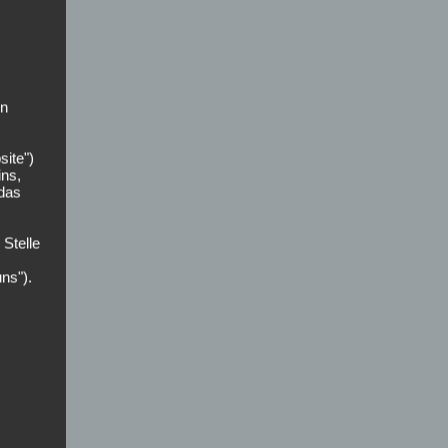
on
site")
ins,
 das
 Stelle
uns").
der
zer