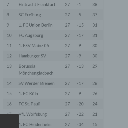
7
Eintracht Frankfurt
27
-1
38
8
SC Freiburg
27
-5
37
9
1. FC Union Berlin
27
-15
31
10
FC Augsburg
27
-17
31
11
1. FSV Mainz 05
27
-9
30
12
Hamburger SV
27
-9
30
13
Borussia
27
-13
29
Mönchengladbach
14
SV Werder Bremen
27
-17
28
15
1. FC Köln
27
-9
26
16
FC St. Pauli
27
-20
24
17
VfL Wolfsburg
27
-22
21
18
1. FC Heidenheim
27
-34
15