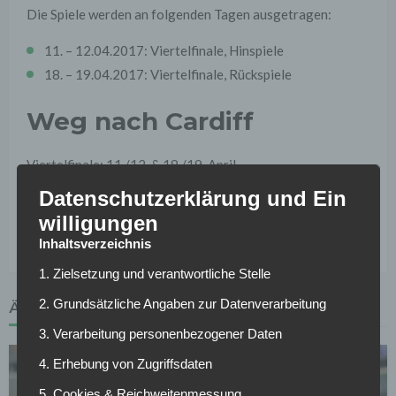
Die Spiele werden an folgenden Tagen ausgetragen:
11. – 12.04.2017: Viertelfinale, Hinspiele
18. – 19.04.2017: Viertelfinale, Rückspiele
Weg nach Cardiff
Viertelfinale: 11./12. & 18./19. April
Auslosung Halbfinale: 21. April
Datenschutzerklärung und Ein
Halbfinale: 2./3. & 9./10. Mai
willigungen
Finale: Samstag, 3. Juni, National Stadium of Wales
Inhaltsverzeichnis
1. Zielsetzung und verantwortliche Stelle
2. Grundsätzliche Angaben zur Datenverarbeitung
ÄHNLICHE ARTIKEL
3. Verarbeitung personenbezogener Daten
4. Erhebung von Zugriffsdaten
5. Cookies & Reichweitenmessung