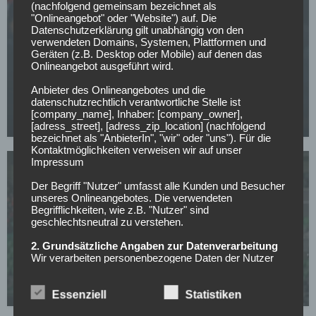
(nachfolgend gemeinsam bezeichnet als
"Onlineangebot" oder "Website") auf. Die
Datenschutzerklärung gilt unabhängig von den
verwendeten Domains, Systemen, Plattformen und
Geräten (z.B. Desktop oder Mobile) auf denen das
Onlineangebot ausgeführt wird.
WETTBEWERBE
Champions-League-Quali: Egnatia feiert
Anbieter des Onlineangebotes und die
Kantersieg, Klaksvik und Kairat lösen Tickets
datenschutzrechtlich verantwortliche Stelle ist
[company_name], Inhaber: [company_owner],
16.07.2026
[adress_street], [adress_zip_location] (nachfolgend
bezeichnet als "AnbieterIn", "wir" oder "uns"). Für die
Kontaktmöglichkeiten verweisen wir auf unser
Impressum
Der Begriff "Nutzer" umfasst alle Kunden und Besucher
unseres Onlineangebotes. Die verwendeten
Begrifflichkeiten, wie z.B. "Nutzer" sind
geschlechtsneutral zu verstehen.
WETTBEWERBE
2. Grundsätzliche Angaben zur Datenverarbeitung
Champions-League-Quali: Shamrock dreht
Wir verarbeiten personenbezogene Daten der Nutzer
nur unter Einhaltung der einschlägigen
Rückstand, Kauno Zalgiris schlägt spät zu
Datenschutzbestimmungen entsprechend den
15.07.2026
Geboten der Datensparsamkeit- und
Essenziell
Statistiken
Datenvermeidung. Das bedeutet die Daten der Nutzer