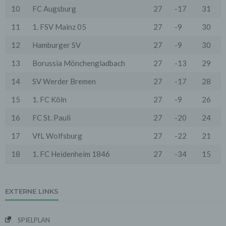
10
FC Augsburg
27
-17
31
3. Verarbeitung personenbezogener Daten
Die personenbezogenen Daten werden, neben den
11
1. FSV Mainz 05
27
-9
30
ausdrücklich in dieser Datenschutzerklärung
genannten Verwendung, für die folgenden Zwecke auf
12
Hamburger SV
27
-9
30
Grundlage gesetzlicher Erlaubnisse oder
Einwilligungen der Nutzer verarbeitet:
13
Borussia Mönchengladbach
27
-13
29
- Die Zurverfügungstellung, Ausführung, Pflege,
Optimierung und Sicherung unserer Dienste-, Service-
14
SV Werder Bremen
27
-17
28
und Nutzerleistungen;
- Die Gewährleistung eines effektiven Kundendienstes
15
1. FC Köln
27
-9
26
und technischen Supports.
16
FC St. Pauli
27
-20
24
Wir übermitteln die Daten der Nutzer an Dritte nur,
wenn dies für Abrechnungszwecke notwendig ist (z.B.
an einen Zahlungsdienstleister) oder für andere
17
VfL Wolfsburg
27
-22
21
Zwecke, wenn diese notwendig sind, um unsere
vertraglichen Verpflichtungen gegenüber den Nutzern
18
1. FC Heidenheim 1846
27
-34
15
zu erfüllen (z.B. Adressmitteilung an Lieferanten).
Bei der Kontaktaufnahme mit uns (per Kontaktformular
oder Email) werden die Angaben des Nutzers zwecks
EXTERNE LINKS
Bearbeitung der Anfrage sowie für den Fall, dass
Anschlussfragen entstehen, gespeichert.
Personenbezogene Daten werden gelöscht, sofern sie
SPIELPLAN
ihren Verwendungszweck erfüllt haben und der