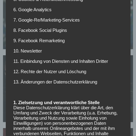
6. Google Analytics
WETTBEWERBE
7. Google-Re/Marketing-Services
Champions-League-Quali: AGF gelingt das
Wunder von Posen, Kauno Zalgiris feiert späten
8. Facebook Social Plugins
Coup
9. Facebook Remarketing
30.07.2026
10. Newsletter
11. Einbindung von Diensten und Inhalten Dritter
12. Rechte der Nutzer und Löschung
13. Änderungen der Datenschutzerklärung
WETTBEWERBE
Champions-League-Quali: Ararat-Armenia hält
Shamrock stand, Dinamo Zagreb entgeht dem
1. Zielsetzung und verantwortliche Stelle
Aus
Diese Datenschutzerklärung klärt über die Art, den
Umfang und Zweck der Verarbeitung (u.a. Erhebung,
29.07.2026
Verarbeitung und Nutzung sowie Einholung von
Einwilligungen) von personenbezogenen Daten
innerhalb unseres Onlineangebotes und der mit ihm
verbundenen Webseiten, Funktionen und Inhalte