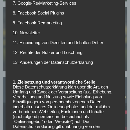
7. Google-Re/Marketing-Services
8. Facebook Social Plugins
9. Facebook Remarketing
10. Newsletter
11. Einbindung von Diensten und Inhalten Dritter
BUNDESLIGA
Mit nur 30 Jahren: BVB-Abwehrspieler Niklas Süle
12. Rechte der Nutzer und Löschung
beendet im Sommer seine Laufbahn
13. Änderungen der Datenschutzerklärung
07.05.2026
1. Zielsetzung und verantwortliche Stelle
Diese Datenschutzerklärung klärt über die Art, den
Umfang und Zweck der Verarbeitung (u.a. Erhebung,
Verarbeitung und Nutzung sowie Einholung von
Einwilligungen) von personenbezogenen Daten
innerhalb unseres Onlineangebotes und der mit ihm
verbundenen Webseiten, Funktionen und Inhalte
BORUSSIA DORTMUND
(nachfolgend gemeinsam bezeichnet als
BVB-Knaller: Erster Sommertransfer soll bereits
"Onlineangebot" oder "Website") auf. Die
feststehen!
Datenschutzerklärung gilt unabhängig von den