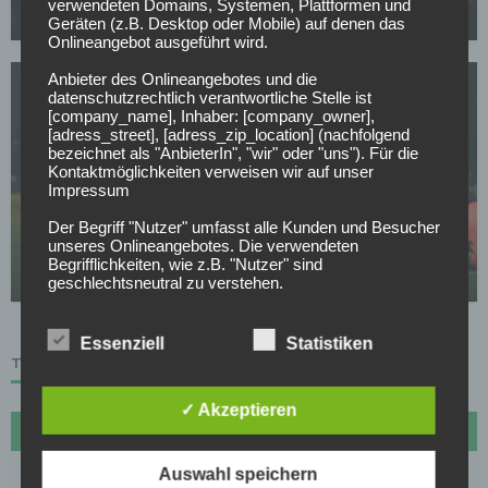
verwendeten Domains, Systemen, Plattformen und
05.05.2026
Geräten (z.B. Desktop oder Mobile) auf denen das
Onlineangebot ausgeführt wird.
Anbieter des Onlineangebotes und die
datenschutzrechtlich verantwortliche Stelle ist
[company_name], Inhaber: [company_owner],
[adress_street], [adress_zip_location] (nachfolgend
bezeichnet als "AnbieterIn", "wir" oder "uns"). Für die
Kontaktmöglichkeiten verweisen wir auf unser
Impressum
BORUSSIA DORTMUND
Der nächste Dembele? Real und PSG jagen BVB-
Der Begriff "Nutzer" umfasst alle Kunden und Besucher
unseres Onlineangebotes. Die verwendeten
Wunderkind
Begrifflichkeiten, wie z.B. "Nutzer" sind
05.05.2026
geschlechtsneutral zu verstehen.
2. Grundsätzliche Angaben zur Datenverarbeitung
Wir verarbeiten personenbezogene Daten der Nutzer
Essenziell
Statistiken
nur unter Einhaltung der einschlägigen
TABELLE
Datenschutzbestimmungen entsprechend den
Geboten der Datensparsamkeit- und
✓ Akzeptieren
Datenvermeidung. Das bedeutet die Daten der Nutzer
werden nur beim Vorliegen einer gesetzlichen
#
Name
Sp
Diff
Pkt
Erlaubnis, insbesondere wenn die Daten zur
Erbringung unserer vertraglichen Leistungen sowie
1
FC Bayern München
27
72
70
Auswahl speichern
Online-Services erforderlich, bzw. gesetzlich