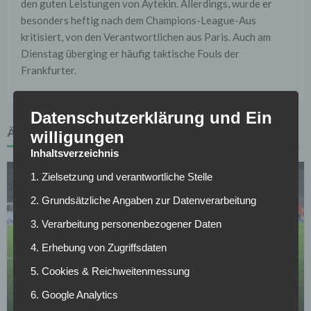
den guten Leistungen von Aytekin. Allerdings, wurde er
besonders heftig nach dem Champions-League-Aus
kritisiert, von den Verantwortlichen aus Paris. Auch am
Dienstag überging er häufig taktische Fouls der
Frankfurter.
Datenschutzerklärung und Ein
ÄHNLICHE ARTIKEL
willigungen
Inhaltsverzeichnis
1. Zielsetzung und verantwortliche Stelle
2. Grundsätzliche Angaben zur Datenverarbeitung
3. Verarbeitung personenbezogener Daten
4. Erhebung von Zugriffsdaten
BORUSSIA DORTMUND
Verkündung noch heute: BVB-Transfer kurz vor
5. Cookies & Reichweitenmessung
Abschluss
6. Google Analytics
12.05.2026