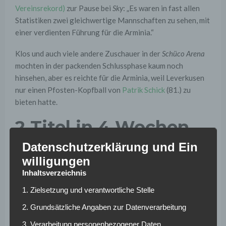
Vereinsrekord)
zur Pause bei
Sky
: „Es waren in fast allen
Statistiken zwei gleichwertige Mannschaften zu sehen, mit
einer verdienten Führung für die Arminia.“
Klos und auch viele andere Zuschauer in der
Schüco Arena
mochten in der packenden Schlussphase kaum noch
hinsehen, aber es reichte für die Arminia, weil Leverkusen
nur einen Pfosten-Kopfball von
Patrik Schick
(81.) zu
bieten hatte.
2 Titel in 4 Wochen
Datenschutzerklärung und Ein
Bayer Leverkusen verabschiedete sich mit einem
willigungen
XGoals-Wert von 0,75 Prozent aus diesem
Inhaltsverzeichnis
Wettbewerb – und ließ die 2. Titelchance innerhalb von
knapp 4 Wochen liegen.
1. Zielsetzung und verantwortliche Stelle
Im deutsch-deutschen Achtelfinale gegen Bayern
2. Grundsätzliche Angaben zur Datenverarbeitung
München am 5. / 11. März 2025 musste sich die Bayer-
elf mit 0:5 in der Addition geschlagen geben.
3. Verarbeitung personenbezogener Daten