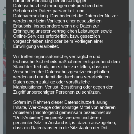
nur unter Einhaltung der einschlägigen
Datenschutzbestimmungen entsprechend den
ÄHNLICHE ARTIKEL
Geboten der Datensparsamkeit- und
Datenvermeidung. Das bedeutet die Daten der Nutzer
werden nur beim Vorliegen einer gesetzlichen
Erlaubnis, insbesondere wenn die Daten zur
Erbringung unserer vertraglichen Leistungen sowie
Online-Services erforderlich, bzw. gesetzlich
vorgeschrieben sind oder beim Vorliegen einer
Einwilligung verarbeitet.
Wir treffen organisatorische, vertragliche und
BAYER 04 LEVERKUSEN
technische Sicherheitsmaßnahmen entsprechend dem
Leverkusen: Weitere Top-Verstärkung aus der La
Stand der Technik, um sicher zu stellen, dass die
Liga?
Vorschriften der Datenschutzgesetze eingehalten
werden und um damit die durch uns verarbeiteten
03.05.2026
Daten gegen zufällige oder vorsätzliche
Manipulationen, Verlust, Zerstörung oder gegen den
Zugriff unberechtigter Personen zu schützen.
Sofern im Rahmen dieser Datenschutzerklärung
Inhalte, Werkzeuge oder sonstige Mittel von anderen
Anbietern (nachfolgend gemeinsam bezeichnet als
"Dritt-Anbieter") eingesetzt werden und deren
genannter Sitz im Ausland ist, ist davon auszugehen,
dass ein Datentransfer in die Sitzstaaten der Dritt-
BAYER 04 LEVERKUSEN
Anbieter stattfindet. Die Übermittlung von Daten in