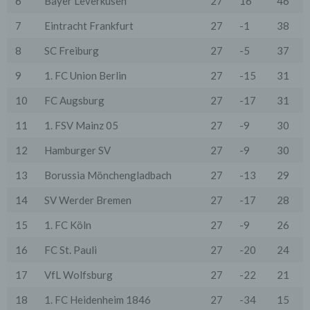
6
Bayer Leverkusen
27
16
46
Verdacht einer rechtswidrigen Nutzung besteht.
5. Cookies & Reichweitenmessung
7
Eintracht Frankfurt
27
-1
38
Cookies sind Informationen, die von unserem
Webserver oder Webservern Dritter an die Web-
8
SC Freiburg
27
-5
37
Browser der Nutzer übertragen und dort für einen
späteren Abruf gespeichert werden. Über den Einsatz
9
1. FC Union Berlin
27
-15
31
von Cookies im Rahmen pseudonymer
Reichweitenmessung werden die Nutzer im Rahmen
10
FC Augsburg
27
-17
31
dieser Datenschutzerklärung informiert.
11
1. FSV Mainz 05
27
-9
30
Die Betrachtung dieses Onlineangebotes ist auch unter
Ausschluss von Cookies möglich. Falls die Nutzer
12
Hamburger SV
27
-9
30
nicht möchten, dass Cookies auf ihrem Rechner
gespeichert werden, werden sie gebeten die
13
Borussia Mönchengladbach
27
-13
29
entsprechende Option in den Systemeinstellungen
ihres Browsers zu deaktivieren. Gespeicherte Cookies
14
SV Werder Bremen
27
-17
28
können in den Systemeinstellungen des Browsers
gelöscht werden. Der Ausschluss von Cookies kann
zu Funktionseinschränkungen dieses Onlineangebotes
15
1. FC Köln
27
-9
26
führen.
16
FC St. Pauli
27
-20
24
Es besteht die Möglichkeit, viele Online-Anzeigen-
Cookies von Unternehmen über die US-amerikanische
17
VfL Wolfsburg
27
-22
21
Seite http://www.aboutads.info/choices oder die EU-
Seite http://www.youronlinechoices.com/uk/your-ad-
18
1. FC Heidenheim 1846
27
-34
15
choices/ zu verwalten.