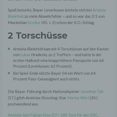
Spaß beiseite, Bayer Leverkusen leistete sich bei
Arminia
Bielefeld
zu viele Abwehrfehler – und so war das 2:1 von
Maximilian
Großer
(45. + 2) schon der K.O.-Schlag.
2 Torschüsse
Arminia Bielefeld kam mit 4 Torschüssen auf den Kasten
von
Lukas
Hradecky zu 2 Treffern – und hatte in der
ersten Halbzeit eine knapp höhere Passquote von 66
Prozent (Leverkusen: 62 Prozent).
Bei Spiel-Ende nützte Bayer 04 ein Wert von 64
Prozent Pass-Genauigkeit auch nichts.
Die Bayer-Führung durch Nationalspieler
Jonathan Tah
(17.) glich Arminias Shooting-Star
Marius Wörl
(20.)
postwendend aus.
Arminia-Idol Fabian Klos (37 / 180 Tore für den DSC,