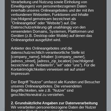
Verarbeitung und Nutzung sowie Einholung von
Einwilligungen) von personenbezogenen Daten
„Wir haben in allen Phasen des Spiels den Kürzeren
innerhalb unseres Onlineangebotes und der mit ihm
verbundenen Webseiten, Funktionen und Inhalte
gezogen und sind verdient nicht ins Finale gekommen“,
(nachfolgend gemeinsam bezeichnet als
fasste es Nationalspieler
Robert Andrich
bei
Sky
"Onlineangebot" oder "Website") auf. Die
zusammen, „uns haben sehr, sehr viele Prozente gefehlt.
Datenschutzerklärung gilt unabhängig von den
verwendeten Domains, Systemen, Plattformen und
Das geht gegen keinen Gegner, das sah nicht nach gutem
Geräten (z.B. Desktop oder Mobile) auf denen das
Fußball aus…“
Onlineangebot ausgeführt wird.
Anbieter des Onlineangebotes und die
„Ich habe keinen Klassenunterschied gesehen, ich will keine
datenschutzrechtlich verantwortliche Stelle ist
Zweikampfquoten wissen“, war
Lukas Hradecky
nach
[company_name], Inhaber: [company_owner],
[adress_street], [adress_zip_location] (nachfolgend
Arminia Bielefeld gegen Leverkusen bei
Sky
enttäuscht, „es
bezeichnet als "AnbieterIn", "wir" oder "uns"). Für die
war eine unterklassige Leistung, ein Schock.“
Kontaktmöglichkeiten verweisen wir auf unser
Impressum
Leverkusen-Coach Xabi Alonso: ,,Arminia hat das Finale
Der Begriff "Nutzer" umfasst alle Kunden und Besucher
verdient, sie haben besser gespielt. Bei uns hat nichts
unseres Onlineangebotes. Die verwendeten
funktioniert, der Plan war nicht gut. Letzte Saison waren
Begrifflichkeiten, wie z.B. "Nutzer" sind
geschlechtsneutral zu verstehen.
wir auf der Happy Seite.“
2. Grundsätzliche Angaben zur Datenverarbeitung
Wir verarbeiten personenbezogene Daten der Nutzer