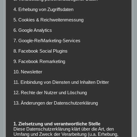
In den beiden Spielen gegen die Münchner lag der
4. Erhebung von Zugriffsdaten
XGoals-Wert von Bayer Leverkusen bei 0,33 (
Hinspiel
)
bzw. bei 1,45 (FC Bayern: 2,1).
5. Cookies & Reichweitenmessung
So war es auch bei Arminia Bielefeld gegen Bayer
6. Google Analytics
Leverkusen: 1,72 vs. 0,95 XGoals nach 90 Minuten.
7. Google-Re/Marketing-Services
Hradecky nach
8. Facebook Social Plugins
Arminia Bielefeld
9. Facebook Remarketing
10. Newsletter
gegen Leverkusen:
11. Einbindung von Diensten und Inhalten Dritter
„Ich will gar keine
12. Rechte der Nutzer und Löschung
Zweikampfwerte
13. Änderungen der Datenschutzerklärung
wissen…“
1. Zielsetzung und verantwortliche Stelle
Das ist für die Ansprüche von Bayer Leverkusen, das uns
Diese Datenschutzerklärung klärt über die Art, den
Umfang und Zweck der Verarbeitung (u.a. Erhebung,
im letzten Jahr so viel Spaß gemacht hat, einfach zu wenig.