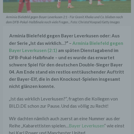
Arminia Bielefeld gegen Bayer Leverkusen 2:1 - Für Granit Xhaka und Co. blieben nach
dem DFB-Pokal-Halbfinale noch viele Fragen... Foto: Christof Koepsel/Getty Images
Arminia Bielefeld gegen Bayer Leverkusen oder: Aus
der Serie „Ist das wirklich…?“ –
Arminia Bielefeld gegen
Bayer Leverkusen (2:1)
am späten Dienstagabend im
DFB-Pokal-Halbfinale – und es wurde das erwartet
schwere Spiel für den deutschen Double-Sieger Bayer
04. Am Ende stand ein restlos enttäuschender Auftritt
der Bayer-Elf, die in den Knockout-Spielen insgesamt
nicht glänzen konnte.
„Ist das wirklich Leverkusen?“, fragten die Kollegen von
BILD.DE schon zur Pause. Und das völlig zu Recht!
Wir dachten nämlich auch zuerst an eine Nummer aus der
Reihe „Kabarettisten spielen…
Bayer Leverkusen
“ wie einst
bei Karl Power und Manchester United…