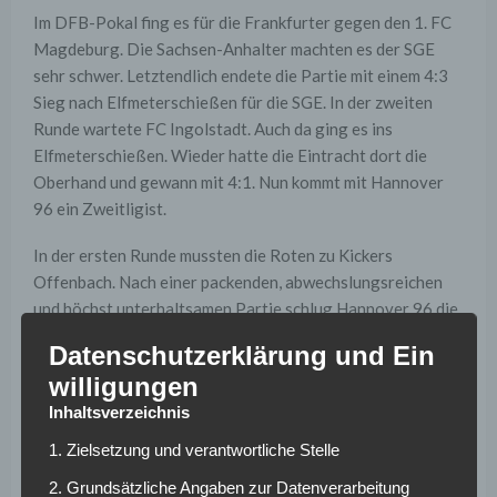
Im DFB-Pokal fing es für die Frankfurter gegen den 1. FC
Magdeburg. Die Sachsen-Anhalter machten es der SGE
sehr schwer. Letztendlich endete die Partie mit einem 4:3
Sieg nach Elfmeterschießen für die SGE. In der zweiten
Runde wartete FC Ingolstadt. Auch da ging es ins
Elfmeterschießen. Wieder hatte die Eintracht dort die
Oberhand und gewann mit 4:1. Nun kommt mit Hannover
96 ein Zweitligist.
In der ersten Runde mussten die Roten zu Kickers
Offenbach. Nach einer packenden, abwechslungsreichen
und höchst unterhaltsamen Partie schlug Hannover 96 die
Offenbacher Kickers mit 3:2 nach Verlängerung. Die
Datenschutzerklärung und Ein
Offenbacher trafen zweimal nach einem direkten
willigungen
Freistoßtreffer, doch in der ersten Minute der
Inhaltsverzeichnis
Nachspielzeit gelang Salif Sané durch einen Foulelfmeter
das umjubelte Siegtor. Dort gab es Für die Niedersachsen
1. Zielsetzung und verantwortliche Stelle
ging es in der zweiten Runde gegen Ligarivalen Fortuna
2. Grundsätzliche Angaben zur Datenverarbeitung
Düsseldorf. Dort gab es einen überragenden 6:1 Sieg.