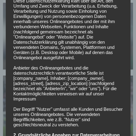
Diese Datenschutzerklärung klärt über die Art, den
Umfang und Zweck der Verarbeitung (u.a. Erhebung,
Verarbeitung und Nutzung sowie Einholung von
Einwilligungen) von personenbezogenen Daten
innerhalb unseres Onlineangebotes und der mit ihm
verbundenen Webseiten, Funktionen und Inhalte
(nachfolgend gemeinsam bezeichnet als
"Onlineangebot" oder "Website") auf. Die
EINTRACHT FRANKFURT
Datenschutzerklärung gilt unabhängig von den
verwendeten Domains, Systemen, Plattformen und
Krach um Riera – Wie lange geht das SGE-Theater
Geräten (z.B. Desktop oder Mobile) auf denen das
noch gut?
Onlineangebot ausgeführt wird.
30.04.2026
Anbieter des Onlineangebotes und die
datenschutzrechtlich verantwortliche Stelle ist
[company_name], Inhaber: [company_owner],
[adress_street], [adress_zip_location] (nachfolgend
bezeichnet als "AnbieterIn", "wir" oder "uns"). Für die
Kontaktmöglichkeiten verweisen wir auf unser
Impressum
Der Begriff "Nutzer" umfasst alle Kunden und Besucher
EINTRACHT FRANKFURT
unseres Onlineangebotes. Die verwendeten
Begrifflichkeiten, wie z.B. "Nutzer" sind
Reservebank in Frankfurt: Droht diesem
geschlechtsneutral zu verstehen.
deutschen Nationalspieler das WM-Aus?
2. Grundsätzliche Angaben zur Datenverarbeitung