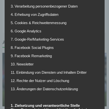
Fortuna Düsseldorf hatte während der 90 Minuten keine
3. Verarbeitung personenbezogener Daten
Chance gegen sehr starke und agile Hannoveraner.
4. Erhebung von Zugriffsdaten
5. Cookies & Reichweitenmessung
Tags :
DFB Pokal – Achtelfinale – Saison 2016/2017
6. Google Analytics
7. Google-Re/Marketing-Services
ÄHNLICHE ARTIKEL
8. Facebook Social Plugins
9. Facebook Remarketing
10. Newsletter
11. Einbindung von Diensten und Inhalten Dritter
12. Rechte der Nutzer und Löschung
EINTRACHT FRANKFURT
13. Änderungen der Datenschutzerklärung
Elye Wahi: Neuer Interessent aus der Süper Lig!
30.04.2026
1. Zielsetzung und verantwortliche Stelle