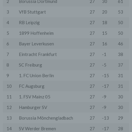
2
Borussia Dortmund
27
30
61
dass ein Datentransfer in die Sitzstaaten der Dritt-
Anbieter stattfindet. Die Übermittlung von Daten in
3
VfB Stuttgart
27
20
53
Drittstaaten erfolgt entweder auf Grundlage einer
gesetzlichen Erlaubnis, einer Einwilligung der Nutzer
oder spezieller Vertragsklauseln, die eine gesetzlich
4
RB Leipzig
27
18
50
vorausgesetzte Sicherheit der Daten gewährleisten.
5
1899 Hoffenheim
27
15
50
3. Verarbeitung personenbezogener Daten
Die personenbezogenen Daten werden, neben den
6
Bayer Leverkusen
27
16
46
ausdrücklich in dieser Datenschutzerklärung
genannten Verwendung, für die folgenden Zwecke auf
7
Eintracht Frankfurt
27
-1
38
Grundlage gesetzlicher Erlaubnisse oder
Einwilligungen der Nutzer verarbeitet:
8
SC Freiburg
27
-5
37
- Die Zurverfügungstellung, Ausführung, Pflege,
Optimierung und Sicherung unserer Dienste-, Service-
9
1. FC Union Berlin
27
-15
31
und Nutzerleistungen;
- Die Gewährleistung eines effektiven Kundendienstes
10
FC Augsburg
27
-17
31
und technischen Supports.
11
1. FSV Mainz 05
27
-9
30
Wir übermitteln die Daten der Nutzer an Dritte nur,
wenn dies für Abrechnungszwecke notwendig ist (z.B.
12
Hamburger SV
27
-9
30
an einen Zahlungsdienstleister) oder für andere
Zwecke, wenn diese notwendig sind, um unsere
vertraglichen Verpflichtungen gegenüber den Nutzern
13
Borussia Mönchengladbach
27
-13
29
zu erfüllen (z.B. Adressmitteilung an Lieferanten).
14
SV Werder Bremen
27
-17
28