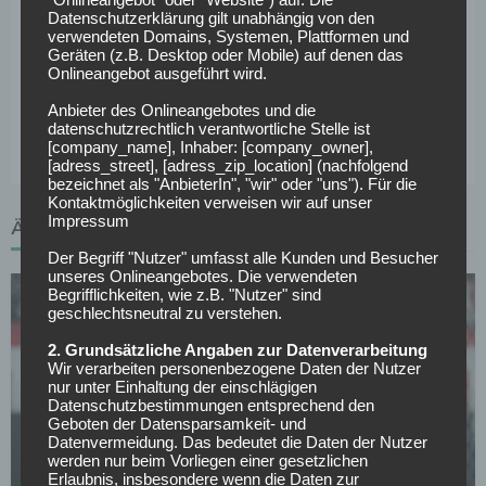
Stadion:
BayArena, Leverkusen
Datenschutzerklärung gilt unabhängig von den
verwendeten Domains, Systemen, Plattformen und
Schiedsrichtergespann:
Frank Willenborg (SR), Jan
Geräten (z.B. Desktop oder Mobile) auf denen das
Neitzel-Petersen (SR-A. 1), Tim Skorczyk (SR-A. 2),
Onlineangebot ausgeführt wird.
Thorben Siewer (4. Offizieller)
Anbieter des Onlineangebotes und die
Bilanz gegeneinander gesamt:
1-0-0 bei 5:0 Toren
datenschutzrechtlich verantwortliche Stelle ist
[company_name], Inhaber: [company_owner],
[adress_street], [adress_zip_location] (nachfolgend
bezeichnet als "AnbieterIn", "wir" oder "uns"). Für die
Kontaktmöglichkeiten verweisen wir auf unser
Impressum
ÄHNLICHE ARTIKEL
Der Begriff "Nutzer" umfasst alle Kunden und Besucher
unseres Onlineangebotes. Die verwendeten
Begrifflichkeiten, wie z.B. "Nutzer" sind
geschlechtsneutral zu verstehen.
2. Grundsätzliche Angaben zur Datenverarbeitung
Wir verarbeiten personenbezogene Daten der Nutzer
nur unter Einhaltung der einschlägigen
Datenschutzbestimmungen entsprechend den
BUNDESLIGA
Geboten der Datensparsamkeit- und
Union plant Abwehr-Umbruch: Schweizer
Datenvermeidung. Das bedeutet die Daten der Nutzer
Nationalspieler Cömert als nächstes Puzzleteil?
werden nur beim Vorliegen einer gesetzlichen
Erlaubnis, insbesondere wenn die Daten zur