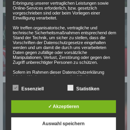
06.05.2026
Erbringung unserer vertraglichen Leistungen sowie
Online-Services erforderlich, bzw. gesetzlich
vorgeschrieben sind oder beim Vorliegen einer
Einwilligung verarbeitet.
Wir treffen organisatorische, vertragliche und
technische Sicherheitsmaßnahmen entsprechend dem
Stand der Technik, um sicher zu stellen, dass die
Vorschriften der Datenschutzgesetze eingehalten
werden und um damit die durch uns verarbeiteten
BAYER 04 LEVERKUSEN
Daten gegen zufällige oder vorsätzliche
Leverkusen: Weitere Top-Verstärkung aus der La
Manipulationen, Verlust, Zerstörung oder gegen den
Liga?
Zugriff unberechtigter Personen zu schützen.
03.05.2026
Sofern im Rahmen dieser Datenschutzerklärung
Inhalte, Werkzeuge oder sonstige Mittel von anderen
Anbietern (nachfolgend gemeinsam bezeichnet als
"Dritt-Anbieter") eingesetzt werden und deren
Essenziell
Statistiken
genannter Sitz im Ausland ist, ist davon auszugehen,
dass ein Datentransfer in die Sitzstaaten der Dritt-
Anbieter stattfindet. Die Übermittlung von Daten in
✓ Akzeptieren
Drittstaaten erfolgt entweder auf Grundlage einer
gesetzlichen Erlaubnis, einer Einwilligung der Nutzer
oder spezieller Vertragsklauseln, die eine gesetzlich
BAYER 04 LEVERKUSEN
vorausgesetzte Sicherheit der Daten gewährleisten.
Auswahl speichern
Verpasst Leverkusen die Champions League,