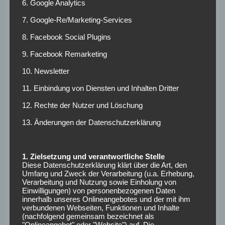
6. Google Analytics
Atsuto Uchida (Muskelfaserriss) verzichten. Der Ex-
Schalker wird vermutlich erst Mitte November in den
7. Google-Re/Marketing-Services
Kader der Hauptstädter zurückkehren.
8. Facebook Social Plugins
Voraussichtliche
9. Facebook Remarketing
Aufstellungen
10. Newsletter
11. Einbindung von Diensten und Inhalten Dritter
Bayer 04 Leverkusen:
Leno – Henrichs, Tah, S. Bender,
12. Rechte der Nutzer und Löschung
Wendell – Kohr, Arranguiz – Bailey, Brandt – Havertz,
13. Änderungen der Datenschutzerklärung
Alario
1. FC Union Berlin:
Mesenhöler – Trimmel, Leistner,
1. Zielsetzung und verantwortliche Stelle
Schönheim, Pedersen – Kreilach, Prömel – Skrzybski,
Diese Datenschutzerklärung klärt über die Art, den
Hartel, Hedlund – Polter
Umfang und Zweck der Verarbeitung (u.a. Erhebung,
Verarbeitung und Nutzung sowie Einholung von
Fakten zum Spiel
Einwilligungen) von personenbezogenen Daten
innerhalb unseres Onlineangebotes und der mit ihm
verbundenen Webseiten, Funktionen und Inhalte
(nachfolgend gemeinsam bezeichnet als
Anpfiff:
Dienstag, den 24.10.2017, um 18:30 Uhr
"Onlineangebot" oder "Website") auf. Die