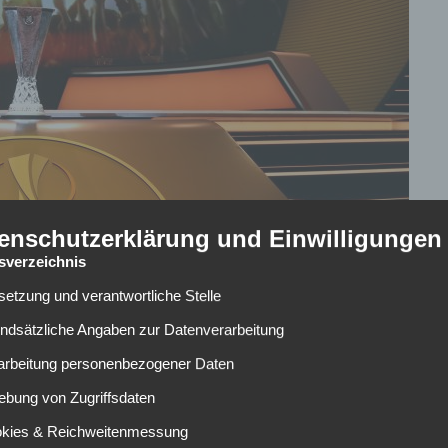
enschutzerklärung und Einwilligungen
tsverzeichnis
lsetzung und verantwortliche Stelle
undsätzliche Angaben zur Datenverarbeitung
rarbeitung personenbezogener Daten
ebung von Zugriffsdaten
r aus und hat sich ab der kommenden Spielzeit die
 Deutschland und Österreich gesichert. Damit schnappt
okies & Reichweitenmessung