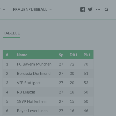
T
FRAUENFUSSBALL
TABELLE
#
Name
Sp
Diff
Pkt
1
FC Bayern München
27
72
70
2
Borussia Dortmund
27
30
61
3
VfB Stuttgart
27
20
53
4
RB Leipzig
27
18
50
5
1899 Hoffenheim
27
15
50
6
Bayer Leverkusen
27
16
46