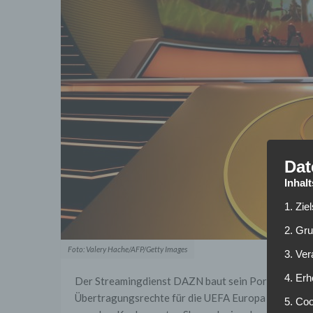
Dat
Inhal
1. Zie
2. Gr
Foto: Valery Hache/AFP/Getty Images
3. Ve
4. Erh
Der Streamingdienst DAZN baut sein Portfolio weite
Übertragungsrechte für die UEFA Europa League in
5. Co