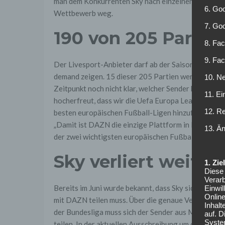
man dem Konkurrenten Sky nach einzelnen Partien 
6. Goo
Wettbewerb weg.
7. Go
190 von 205 Partie
8. Fac
9. Fa
Der Livesport-Anbieter darf ab der Saison 2018/20
demand zeigen. 15 dieser 205 Partien werden außerd
10. Ne
Zeitpunkt noch nicht klar, welcher Sender hier den Z
11. Ei
hocherfreut, dass wir die Uefa Europa League zu 
12. R
besten europäischen Fußball-Ligen hinzufügen kön
„Damit ist DAZN die einzige Plattform in Deutschla
13. Ä
der zwei wichtigsten europäischen Fußball-Vereins
Sky verliert weiter
1. Zi
Diese 
Verarb
Bereits im Juni wurde bekannt, dass Sky sich ab d
Einwi
Onlin
mit DAZN teilen muss. Über die genaue Verteilung de
Inhalt
der Bundesliga muss sich der Sender aus München s
auf. 
Syste
teilen. In der aktuellen Ausschreibung um die Rech