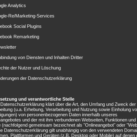
der Champions League auch den kleineren europäischen
gle Analytics
ogle-Re/Marketing-Services
n exklusiv auf DAZN
ebook Social Plugins
cebook Remarketing
19 sämtliche 205 Spiele des Wettbewerbs live und on-
em im Free-TV zu sehen sein, jedoch ist zum aktuellen
wsletter
uschlag erhält. Zuletzt galt RTL Nitro als Favorit. „Wir sind
nbindung von Diensten und Inhalten Dritter
unserer Uefa-Champions-League-Berichterstattung und den
echte der Nutzer und Löschung
nen“, freut sich DAZN-Vorstandsboss James Rushton.
nd und Österreich, die ausführliche Live-Übertragungen
nderungen der Datenschutzerklärung
wettbewerbe zeigen wird.“
 an Rechten
elsetzung und verantwortliche Stelle
Datenschutzerklärung klärt über die Art, den Umfang und Zweck der
eitung (u.a. Erhebung, Verarbeitung und Nutzung sowie Einholung v
er kommenden Saison die Übertragung der Champions League
lligungen) von personenbezogenen Daten innerhalb unseres
eangebotes und der mit ihm verbundenen Webseiten, Funktionen und
r Partien ist zum aktuellen Zeitpunkt nichts bekannt. In
e (nachfolgend gemeinsam bezeichnet als "Onlineangebot" oder "Web
eit dieser Saison zudem die Übertragung mit Eurosport
Die Datenschutzerklärung gilt unabhängig von den verwendeten Doma
men, Plattformen und Geräten (z.B. Desktop oder Mobile) auf denen
tevergabe der Europa League soll Sky nicht einmal mehr