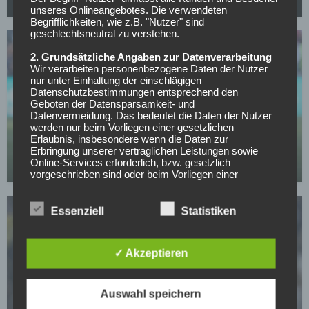
29.07.2026
unseres Onlineangebotes. Die verwendeten
Begrifflichkeiten, wie z.B. "Nutzer" sind
geschlechtsneutral zu verstehen.
2. Grundsätzliche Angaben zur Datenverarbeitung
Wir verarbeiten personenbezogene Daten der Nutzer
nur unter Einhaltung der einschlägigen
Datenschutzbestimmungen entsprechend den
Geboten der Datensparsamkeit- und
Datenvermeidung. Das bedeutet die Daten der Nutzer
WETTBEWERBE
werden nur beim Vorliegen einer gesetzlichen
US-Nationalspieler Berhalter wechselt nach
Erlaubnis, insbesondere wenn die Daten zur
England
Erbringung unserer vertraglichen Leistungen sowie
Online-Services erforderlich, bzw. gesetzlich
29.07.2026
vorgeschrieben sind oder beim Vorliegen einer
Einwilligung verarbeitet.
Wir treffen organisatorische, vertragliche und
Essenziell
Statistiken
technische Sicherheitsmaßnahmen entsprechend dem
Stand der Technik, um sicher zu stellen, dass die
Vorschriften der Datenschutzgesetze eingehalten
✓ Akzeptieren
werden und um damit die durch uns verarbeiteten
Daten gegen zufällige oder vorsätzliche
Manipulationen, Verlust, Zerstörung oder gegen den
WETTBEWERBE
Zugriff unberechtigter Personen zu schützen.
Auswahl speichern
Santos vor dem Achtelfinale – Neymar sorgt trotz