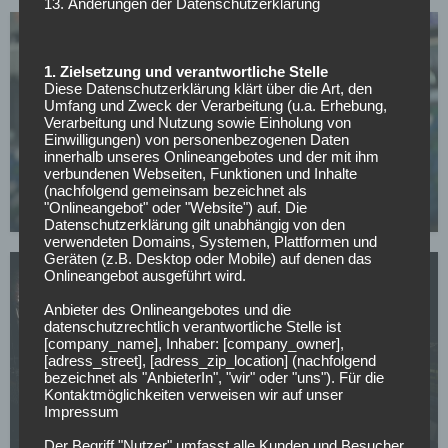
13. Änderungen der Datenschutzerklärung
1. Zielsetzung und verantwortliche Stelle
Diese Datenschutzerklärung klärt über die Art, den
Umfang und Zweck der Verarbeitung (u.a. Erhebung,
WETTBEWERBE
Verarbeitung und Nutzung sowie Einholung von
Einwilligungen) von personenbezogenen Daten
Champions-League-Quali: AGF gelingt das
innerhalb unseres Onlineangebotes und der mit ihm
Wunder von Posen, Kauno Zalgiris feiert späten
verbundenen Webseiten, Funktionen und Inhalte
Coup
(nachfolgend gemeinsam bezeichnet als
"Onlineangebot" oder "Website") auf. Die
30.07.2026
Datenschutzerklärung gilt unabhängig von den
verwendeten Domains, Systemen, Plattformen und
Geräten (z.B. Desktop oder Mobile) auf denen das
Onlineangebot ausgeführt wird.
Anbieter des Onlineangebotes und die
datenschutzrechtlich verantwortliche Stelle ist
[company_name], Inhaber: [company_owner],
WETTBEWERBE
[adress_street], [adress_zip_location] (nachfolgend
bezeichnet als "AnbieterIn", "wir" oder "uns"). Für die
Champions-League-Quali: Ararat-Armenia hält
Kontaktmöglichkeiten verweisen wir auf unser
Shamrock stand, Dinamo Zagreb entgeht dem
Impressum
Aus
Der Begriff "Nutzer" umfasst alle Kunden und Besucher