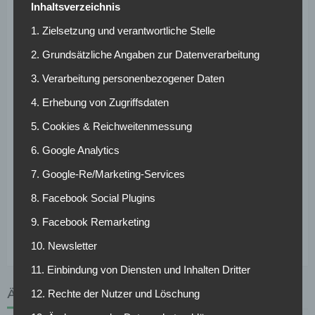
Inhaltsverzeichnis
Sportlich kommt Buhari in eine Rolle, in der er sich neu
1. Zielsetzung und verantwortliche Stelle
beweisen muss. Nach seiner Reservistenzeit in Schweden
erhält er in Wien die Chance, wieder regelmäßiger
2. Grundsätzliche Angaben zur Datenverarbeitung
Spielpraxis zu sammeln und sich in einer neuen Liga zu
3. Verarbeitung personenbezogener Daten
etablieren. Für die Austria ist er ein Spieler mit klaren
Stärken: Größe, Athletik, Zweikampfkraft und
4. Erhebung von Zugriffsdaten
Entwicklungspotenzial.
5. Cookies & Reichweitenmessung
Bereits am Mittwoch sollte Buhari erstmals mit seinen
6. Google Analytics
neuen Teamkollegen trainieren. Für beide Seiten ist der
7. Google-Re/Marketing-Services
Transfer ein Neustart: Austria bekommt zusätzliche
Stabilität im Abwehrzentrum, Buhari die Möglichkeit, seine
8. Facebook Social Plugins
Karriere nach einer schwierigen Phase bei Elfsborg neu
9. Facebook Remarketing
anzuschieben.
10. Newsletter
11. Einbindung von Diensten und Inhalten Dritter
ÄHNLICHE ARTIKEL
12. Rechte der Nutzer und Löschung