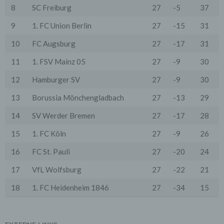
an einen Zahlungsdienstleister) oder für andere
8
SC Freiburg
27
-5
37
Zwecke, wenn diese notwendig sind, um unsere
vertraglichen Verpflichtungen gegenüber den Nutzern
9
1. FC Union Berlin
27
-15
31
zu erfüllen (z.B. Adressmitteilung an Lieferanten).
Bei der Kontaktaufnahme mit uns (per Kontaktformular
10
FC Augsburg
27
-17
31
oder Email) werden die Angaben des Nutzers zwecks
Bearbeitung der Anfrage sowie für den Fall, dass
11
1. FSV Mainz 05
27
-9
30
Anschlussfragen entstehen, gespeichert.
Personenbezogene Daten werden gelöscht, sofern sie
12
Hamburger SV
27
-9
30
ihren Verwendungszweck erfüllt haben und der
Löschung keine Aufbewahrungspflichten
13
Borussia Mönchengladbach
27
-13
29
entgegenstehen.
14
SV Werder Bremen
27
-17
28
4. Erhebung von Zugriffsdaten
Wir erheben Daten über jeden Zugriff auf den Server,
15
1. FC Köln
27
-9
26
auf dem sich dieser Dienst befindet (so genannte
Serverlogfiles). Zu den Zugriffsdaten gehören Name
16
FC St. Pauli
27
-20
24
der abgerufenen Webseite, Datei, Datum und Uhrzeit
des Abrufs, übertragene Datenmenge, Meldung über
17
VfL Wolfsburg
27
-22
21
erfolgreichen Abruf, Browsertyp nebst Version, das
Betriebssystem des Nutzers, Referrer URL (die zuvor
18
1. FC Heidenheim 1846
27
-34
15
besuchte Seite), IP-Adresse und der anfragende
Provider.
Wir verwenden die Protokolldaten ohne Zuordnung zur
Person des Nutzers oder sonstiger Profilerstellung