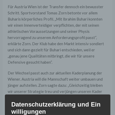
Für Austria Wien ist der Transfer dennoch ein bewusster
Schritt. Sportvorstand Tomas Zorn betonte vor allem
Buharis körperliches Profil. „Mit Ibrahim Buhari konnten
wir einen Innenverteidiger verpflichten, der mit seinen
athletischen Voraussetzungen und seiner Physis
hervorragend zu unserem Anforderungsprofil passt“,
erklärte Zorn. Der Klub habe den Markt intensiv sondiert
und sich dann gezielt für Buhari entschieden, weil er
„genau jene Qualitäten mitbringt, die wir für unsere
Defensive gesucht haben“.
Der Wechsel passt auch zur aktuellen Kaderplanung der
Wiener. Austria will die Mannschaft weiter umbauen und
jünger aufstellen. Zorn sagte dazu: „Gleichzeitig bleiben
wir unserer Strategie treu und verjüngen unseren Kader
konsequent weiter.“ Man sei überzeugt, dass Buhari
Datenschutzerklärung und Ein
„sportlich wie menschlich hervorragend zu Austria Wien
passt“ und die Mannschaft bereichern werde.
willigungen