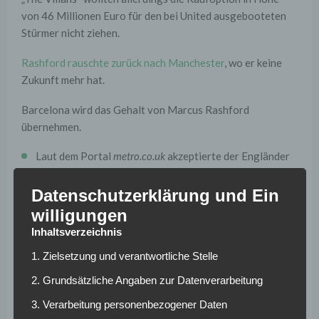
von 46 Millionen Euro für den bei United ausgebooteten
Stürmer nicht ziehen.
Rashford rauschte zurück nach Manchester
, wo er keine
Zukunft mehr hat.
Barcelona wird das Gehalt von Marcus Rashford
übernehmen.
Laut dem Portal
metro.co.uk
akzeptierte der Engländer
beim Transfer zum FC Barcelona einen Gehaltsverzicht
von 25 Prozent.
Datenschutzerklärung und Ein
willigungen
Die Arrivierten bei „Barca“,
Robert Lewandowski
und
Inhaltsverzeichnis
Raphinha
, sehen diesem Transfer mit Unbehagen
entgegen.
1. Zielsetzung und verantwortliche Stelle
2. Grundsätzliche Angaben zur Datenverarbeitung
Sie fühlen sich durch die Ankunft des Engländers, der von
Amorim seit Dezember 2024 nicht mehr aufgestellt
3. Verarbeitung personenbezogener Daten