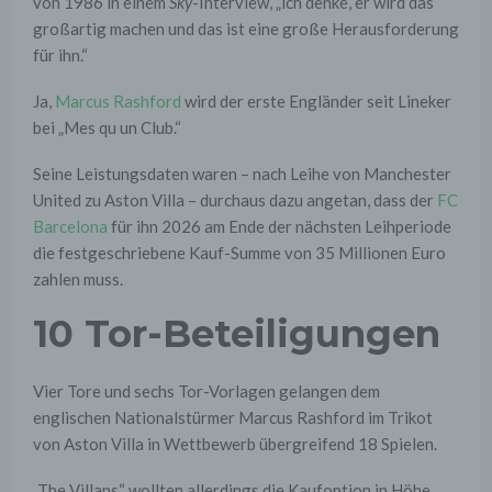
von 1986 in einem
Sky
-Interview, „ich denke, er wird das
großartig machen und das ist eine große Herausforderung
für ihn.“
Ja,
Marcus Rashford
wird der erste Engländer seit Lineker
bei „Mes qu un Club.“
Seine Leistungsdaten waren – nach Leihe von Manchester
United zu Aston Villa – durchaus dazu angetan, dass der
FC
Barcelona
für ihn 2026 am Ende der nächsten Leihperiode
die festgeschriebene Kauf-Summe von 35 Millionen Euro
zahlen muss.
10 Tor-Beteiligungen
Vier Tore und sechs Tor-Vorlagen gelangen dem
englischen Nationalstürmer Marcus Rashford im Trikot
von Aston Villa in Wettbewerb übergreifend 18 Spielen.
„The Villans“ wollten allerdings die Kaufoption in Höhe