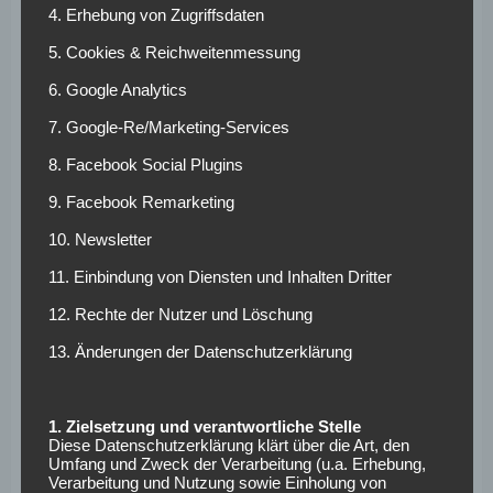
(Amorim: „Ich würde eher den Torwart-Trainer nominieren
4. Erhebung von Zugriffsdaten
als Rashford.“) worden war, „herausgefordert“, hieß es aus
5. Cookies & Reichweitenmessung
Spanien.
6. Google Analytics
Vor Marcus Rashford:
7. Google-Re/Marketing-Services
Wie oft traf Gary
8. Facebook Social Plugins
Lineker für den FC
9. Facebook Remarketing
Barcelona?
10. Newsletter
11. Einbindung von Diensten und Inhalten Dritter
Die Herausforderung FC Barcelona nahm vor Marcus
12. Rechte der Nutzer und Löschung
Rashford aus England nur Gary Lineker, damals 25, an.
13. Änderungen der Datenschutzerklärung
Der Mittelstürmer wechselte am 1. Juli 1986 und im
Anschluss an die für ihn erfolgreiche WM in Mexiko für
umgerechnet 3,2 Millionen Euro vom FC Everton zu
1. Zielsetzung und verantwortliche Stelle
Diese Datenschutzerklärung klärt über die Art, den
„Barca“.
Umfang und Zweck der Verarbeitung (u.a. Erhebung,
Verarbeitung und Nutzung sowie Einholung von