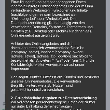
Lineker schlug in Camp Nou voll ein. Sein größter
Einwilligungen) von personenbezogenen Daten
Erfolg war
der Gewinn des Pokalsieger-Cups 1989
innerhalb unseres Onlineangebotes und der mit ihm
verbundenen Webseiten, Funktionen und Inhalte
gegen Sampdoria Genua (2:0)
in Bern.
(nachfolgend gemeinsam bezeichnet als
138 Spiele machte Lineker für „Barca“ (51 Tore).
"Onlineangebot" oder "Website") auf. Die
Datenschutzerklärung gilt unabhängig von den
Nur für Tottenham Hotspur (139 Partien) war er noch
verwendeten Domains, Systemen, Plattformen und
häufiger im Einsatz.
Geräten (z.B. Desktop oder Mobile) auf denen das
Onlineangebot ausgeführt wird.
In seiner ersten La-Liga-Saison 1986/87 gelangen ihm
20 Treffer in 41 Spielen.
Anbieter des Onlineangebotes und die
datenschutzrechtlich verantwortliche Stelle ist
Die „Cules“, wie die heißblütigen „Barca“-Fans genannt
[company_name], Inhaber: [company_owner],
werden, durften schon in Linekers erstem Barcelona-
[adress_street], [adress_zip_location] (nachfolgend
Liga-Spiel gegen Racing Santander (2:0) am 30. August
bezeichnet als "AnbieterIn", "wir" oder "uns"). Für die
Kontaktmöglichkeiten verweisen wir auf unser
1986 zwei Tore des englischen Stürmerstars bejubeln.
Impressum
Einen solchen Einstand würde man Marcus Rashford
Der Begriff "Nutzer" umfasst alle Kunden und Besucher
unseres Onlineangebotes. Die verwendeten
wünschen…
Begrifflichkeiten, wie z.B. "Nutzer" sind
geschlechtsneutral zu verstehen.
2. Grundsätzliche Angaben zur Datenverarbeitung
Wir verarbeiten personenbezogene Daten der Nutzer
ÄHNLICHE ARTIKEL
nur unter Einhaltung der einschlägigen