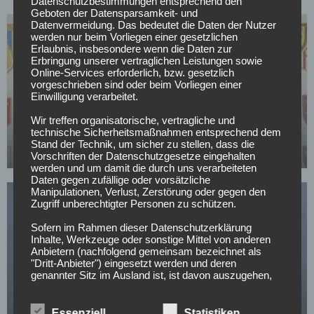
Datenschutzbestimmungen entsprechend den
Geboten der Datensparsamkeit- und
Datenvermeidung. Das bedeutet die Daten der Nutzer
werden nur beim Vorliegen einer gesetzlichen
Erlaubnis, insbesondere wenn die Daten zur
Erbringung unserer vertraglichen Leistungen sowie
Online-Services erforderlich, bzw. gesetzlich
vorgeschrieben sind oder beim Vorliegen einer
Einwilligung verarbeitet.
LALIGA
Emmanuel Abrokwa zu Sevilla: Historischer Schritt
Wir treffen organisatorische, vertragliche und
technische Sicherheitsmaßnahmen entsprechend dem
eines ghanaischen Talents
Stand der Technik, um sicher zu stellen, dass die
09.07.2026
Vorschriften der Datenschutzgesetze eingehalten
werden und um damit die durch uns verarbeiteten
Daten gegen zufällige oder vorsätzliche
Manipulationen, Verlust, Zerstörung oder gegen den
Zugriff unberechtigter Personen zu schützen.
Sofern im Rahmen dieser Datenschutzerklärung
Inhalte, Werkzeuge oder sonstige Mittel von anderen
Anbietern (nachfolgend gemeinsam bezeichnet als
"Dritt-Anbieter") eingesetzt werden und deren
LALIGA
genannter Sitz im Ausland ist, ist davon auszugehen,
„Alles hat eine Lösung“: Real Madrid-Legende
dass ein Datentransfer in die Sitzstaaten der Dritt-
Anbieter stattfindet. Die Übermittlung von Daten in
über Kabinenzoff und Trainerfrage
Drittstaaten erfolgt entweder auf Grundlage einer
Essenziell
Statistiken