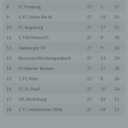
5. Cookies & Reichweitenmessung
8
SC Freiburg
27
-5
37
Cookies sind Informationen, die von unserem
Webserver oder Webservern Dritter an die Web-
9
1. FC Union Berlin
27
-15
31
Browser der Nutzer übertragen und dort für einen
späteren Abruf gespeichert werden. Über den Einsatz
10
FC Augsburg
27
-17
31
von Cookies im Rahmen pseudonymer
Reichweitenmessung werden die Nutzer im Rahmen
11
1. FSV Mainz 05
27
-9
30
dieser Datenschutzerklärung informiert.
12
Hamburger SV
27
-9
30
Die Betrachtung dieses Onlineangebotes ist auch unter
Ausschluss von Cookies möglich. Falls die Nutzer
13
Borussia Mönchengladbach
27
-13
29
nicht möchten, dass Cookies auf ihrem Rechner
gespeichert werden, werden sie gebeten die
entsprechende Option in den Systemeinstellungen
14
SV Werder Bremen
27
-17
28
ihres Browsers zu deaktivieren. Gespeicherte Cookies
können in den Systemeinstellungen des Browsers
15
1. FC Köln
27
-9
26
gelöscht werden. Der Ausschluss von Cookies kann
zu Funktionseinschränkungen dieses Onlineangebotes
16
FC St. Pauli
27
-20
24
führen.
17
VfL Wolfsburg
27
-22
21
Es besteht die Möglichkeit, viele Online-Anzeigen-
Cookies von Unternehmen über die US-amerikanische
18
1. FC Heidenheim 1846
27
-34
15
Seite http://www.aboutads.info/choices oder die EU-
Seite http://www.youronlinechoices.com/uk/your-ad-
choices/ zu verwalten.