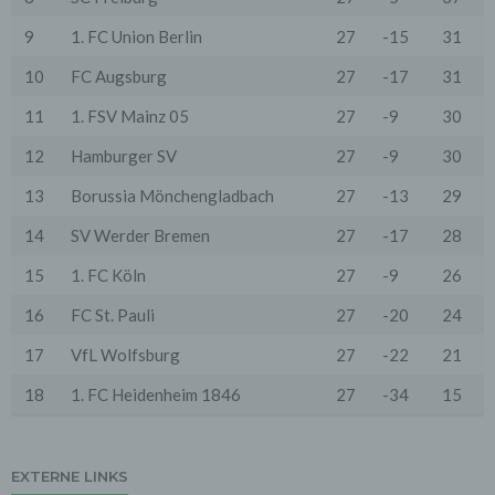
Zwecke, wenn diese notwendig sind, um unsere
vertraglichen Verpflichtungen gegenüber den Nutzern
9
1. FC Union Berlin
27
-15
31
zu erfüllen (z.B. Adressmitteilung an Lieferanten).
10
FC Augsburg
27
-17
31
Bei der Kontaktaufnahme mit uns (per Kontaktformular
oder Email) werden die Angaben des Nutzers zwecks
11
1. FSV Mainz 05
27
-9
30
Bearbeitung der Anfrage sowie für den Fall, dass
Anschlussfragen entstehen, gespeichert.
12
Hamburger SV
27
-9
30
Personenbezogene Daten werden gelöscht, sofern sie
ihren Verwendungszweck erfüllt haben und der
13
Borussia Mönchengladbach
27
-13
29
Löschung keine Aufbewahrungspflichten
entgegenstehen.
14
SV Werder Bremen
27
-17
28
4. Erhebung von Zugriffsdaten
15
1. FC Köln
27
-9
26
Wir erheben Daten über jeden Zugriff auf den Server,
auf dem sich dieser Dienst befindet (so genannte
Serverlogfiles). Zu den Zugriffsdaten gehören Name
16
FC St. Pauli
27
-20
24
der abgerufenen Webseite, Datei, Datum und Uhrzeit
des Abrufs, übertragene Datenmenge, Meldung über
17
VfL Wolfsburg
27
-22
21
erfolgreichen Abruf, Browsertyp nebst Version, das
Betriebssystem des Nutzers, Referrer URL (die zuvor
18
1. FC Heidenheim 1846
27
-34
15
besuchte Seite), IP-Adresse und der anfragende
Provider.
Wir verwenden die Protokolldaten ohne Zuordnung zur
EXTERNE LINKS
Person des Nutzers oder sonstiger Profilerstellung