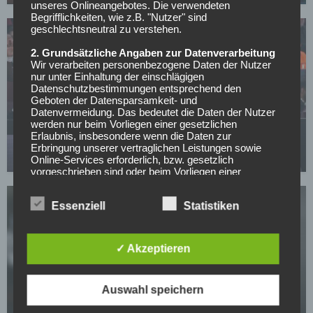
unseres Onlineangebotes. Die verwendeten
Begrifflichkeiten, wie z.B. "Nutzer" sind
geschlechtsneutral zu verstehen.
2. Grundsätzliche Angaben zur Datenverarbeitung
Wir verarbeiten personenbezogene Daten der Nutzer
nur unter Einhaltung der einschlägigen
Datenschutzbestimmungen entsprechend den
Geboten der Datensparsamkeit- und
Datenvermeidung. Das bedeutet die Daten der Nutzer
LIGUE 1
werden nur beim Vorliegen einer gesetzlichen
Erlaubnis, insbesondere wenn die Daten zur
Bruno Genesio wird neuer Trainer in Marseille
Erbringung unserer vertraglichen Leistungen sowie
01.07.2026
Online-Services erforderlich, bzw. gesetzlich
vorgeschrieben sind oder beim Vorliegen einer
Einwilligung verarbeitet.
Essenziell
Statistiken
Wir treffen organisatorische, vertragliche und
technische Sicherheitsmaßnahmen entsprechend dem
Stand der Technik, um sicher zu stellen, dass die
Vorschriften der Datenschutzgesetze eingehalten
✓ Akzeptieren
werden und um damit die durch uns verarbeiteten
Daten gegen zufällige oder vorsätzliche
Manipulationen, Verlust, Zerstörung oder gegen den
LIGUE 1
Auswahl speichern
Zugriff unberechtigter Personen zu schützen.
Diarra-Fall beendet: FIFA einigt sich auf Vergleich