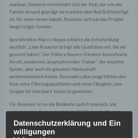
zweimal. Dennoch entscheidet sich der Klub, der von der
Familie Arnault geprägt wird und bei dem Red Bull beteiligt
ist, für einen neuen Impuls. Rosenior soll nun das Projekt
langfristiger formen.
Sportdirektor Marco Neppe erklärte die Entscheidung
deutlich: „Liam Rosenior bringt alle Qualitäten mit, die wir
gesucht haben.“ Der frühere Bayern-Direktor bezeichnete
ihn als „modernen, anspruchsvollen Trainer“, der einzelne
Spieler, aber auch die gesamte Mannschaft
weiterentwickeln könne. Besonders überzeugt hätten den
Klub seine Führungsqualitäten und seine Fähigkeit, eine
Gruppe für eine klare Vision zu gewinnen.
Für Rosenior ist es die Rückkehr nach Frankreich. Vor
seinem kurzen Engagement beim FC Chelsea hatte er in
Straßburg gearbeitet und den Ligue-1-Klub stabilisiert.
Datenschutzerklärung und Ein
Genau dort hatte er sich für größere Aufgaben empfohlen.
willigungen
In London lief es anschließend weniger erfolgreich: Nach