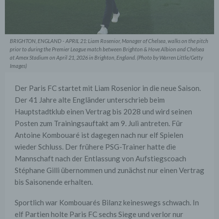
BRIGHTON, ENGLAND - APRIL 21: Liam Rosenior, Manager of Chelsea, walks on the pitch
prior to during the Premier League match between Brighton & Hove Albion and Chelsea
at Amex Stadium on April 21, 2026 in Brighton, England. (Photo by Warren Little/Getty
Images)
Der Paris FC startet mit Liam Rosenior in die neue Saison.
Der 41 Jahre alte Engländer unterschrieb beim
Hauptstadtklub einen Vertrag bis 2028 und wird seinen
Posten zum Trainingsauftakt am 9. Juli antreten. Für
Antoine Kombouaré ist dagegen nach nur elf Spielen
wieder Schluss. Der frühere PSG-Trainer hatte die
Mannschaft nach der Entlassung von Aufstiegscoach
Stéphane Gilli übernommen und zunächst nur einen Vertrag
bis Saisonende erhalten.
Sportlich war Kombouarés Bilanz keineswegs schwach. In
elf Partien holte Paris FC sechs Siege und verlor nur