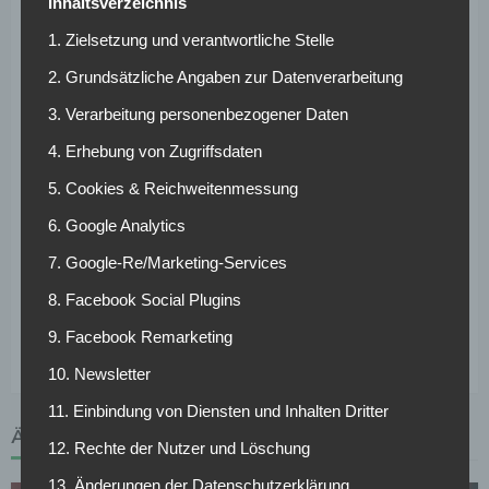
Inhaltsverzeichnis
23 Spielen endete seine Amtszeit bereits im April, auch weil
Chelsea nach einem guten Start deutlich einbrach.
1. Zielsetzung und verantwortliche Stelle
2. Grundsätzliche Angaben zur Datenverarbeitung
Antoine Arnault begründete die Verpflichtung mit
Roseniors Spielidee. Er sei immer beeindruckt gewesen von
3. Verarbeitung personenbezogener Daten
dessen Philosophie und davon, was Rosenior mit oft
4. Erhebung von Zugriffsdaten
jungen Mannschaften aufgebaut habe. Beim Paris FC soll
daraus nun mehr werden als ein kurzfristiger Effekt. Ziel
5. Cookies & Reichweitenmessung
ist es, den Klub dauerhaft in der Ligue 1 zu etablieren und
6. Google Analytics
Jahr für Jahr sportlich weiterzuentwickeln.
7. Google-Re/Marketing-Services
Für Rosenior ist Paris die Chance auf einen schnellen
8. Facebook Social Plugins
Neustart. Für Paris FC ist es ein Schritt mit klarer
9. Facebook Remarketing
Richtung: mehr Struktur, mehr Entwicklung, mehr Anspruch.
10. Newsletter
11. Einbindung von Diensten und Inhalten Dritter
ÄHNLICHE ARTIKEL
12. Rechte der Nutzer und Löschung
13. Änderungen der Datenschutzerklärung