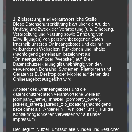
1. Zielsetzung und verantwortliche Stelle
Diese Datenschutzerklärung klärt über die Art, den
WETTBEWERBE
Umfang und Zweck der Verarbeitung (u.a. Erhebung,
Verarbeitung und Nutzung sowie Einholung von
Mostafa Mohamed kehrt nach wochenlanger
Einwilligungen) von personenbezogenen Daten
Abwesenheit zurück – Nantes zieht
innerhalb unseres Onlineangebotes und der mit ihm
Konsequenzen
verbundenen Webseiten, Funktionen und Inhalte
(nachfolgend gemeinsam bezeichnet als
23.07.2026
"Onlineangebot" oder "Website") auf. Die
Datenschutzerklärung gilt unabhängig von den
verwendeten Domains, Systemen, Plattformen und
Geräten (z.B. Desktop oder Mobile) auf denen das
Onlineangebot ausgeführt wird.
Anbieter des Onlineangebotes und die
datenschutzrechtlich verantwortliche Stelle ist
[company_name], Inhaber: [company_owner],
[adress_street], [adress_zip_location] (nachfolgend
LIGUE 1
bezeichnet als "AnbieterIn", "wir" oder "uns"). Für die
Nach O’Neil-Abgang: Straßburg setzt auf Hugo
Kontaktmöglichkeiten verweisen wir auf unser
Oliveira
Impressum
13.07.2026
Der Begriff "Nutzer" umfasst alle Kunden und Besucher