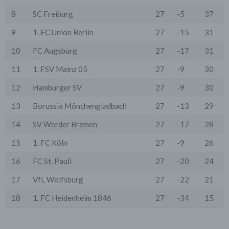
an einen Zahlungsdienstleister) oder für andere
Zwecke, wenn diese notwendig sind, um unsere
8
SC Freiburg
27
-5
37
vertraglichen Verpflichtungen gegenüber den Nutzern
zu erfüllen (z.B. Adressmitteilung an Lieferanten).
9
1. FC Union Berlin
27
-15
31
Bei der Kontaktaufnahme mit uns (per Kontaktformular
10
FC Augsburg
27
-17
31
oder Email) werden die Angaben des Nutzers zwecks
Bearbeitung der Anfrage sowie für den Fall, dass
11
1. FSV Mainz 05
27
-9
30
Anschlussfragen entstehen, gespeichert.
Personenbezogene Daten werden gelöscht, sofern sie
12
Hamburger SV
27
-9
30
ihren Verwendungszweck erfüllt haben und der
Löschung keine Aufbewahrungspflichten
13
Borussia Mönchengladbach
27
-13
29
entgegenstehen.
14
SV Werder Bremen
27
-17
28
4. Erhebung von Zugriffsdaten
Wir erheben Daten über jeden Zugriff auf den Server,
auf dem sich dieser Dienst befindet (so genannte
15
1. FC Köln
27
-9
26
Serverlogfiles). Zu den Zugriffsdaten gehören Name
der abgerufenen Webseite, Datei, Datum und Uhrzeit
16
FC St. Pauli
27
-20
24
des Abrufs, übertragene Datenmenge, Meldung über
erfolgreichen Abruf, Browsertyp nebst Version, das
17
VfL Wolfsburg
27
-22
21
Betriebssystem des Nutzers, Referrer URL (die zuvor
besuchte Seite), IP-Adresse und der anfragende
18
1. FC Heidenheim 1846
27
-34
15
Provider.
Wir verwenden die Protokolldaten ohne Zuordnung zur
Person des Nutzers oder sonstiger Profilerstellung