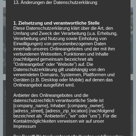
13. Änderungen der Datenschutzerklärung
1. Zielsetzung und verantwortliche Stelle
Diese Datenschutzerklärung klärt über die Art, den
Umfang und Zweck der Verarbeitung (u.a. Erhebung,
Verarbeitung und Nutzung sowie Einholung von
WETTBEWERBE
Einwilligungen) von personenbezogenen Daten
Champions-League-Quali: AGF gelingt das
innerhalb unseres Onlineangebotes und der mit ihm
Wunder von Posen, Kauno Zalgiris feiert späten
verbundenen Webseiten, Funktionen und Inhalte
Coup
(nachfolgend gemeinsam bezeichnet als
"Onlineangebot" oder "Website") auf. Die
30.07.2026
Datenschutzerklärung gilt unabhängig von den
verwendeten Domains, Systemen, Plattformen und
Geräten (z.B. Desktop oder Mobile) auf denen das
Onlineangebot ausgeführt wird.
Anbieter des Onlineangebotes und die
datenschutzrechtlich verantwortliche Stelle ist
[company_name], Inhaber: [company_owner],
[adress_street], [adress_zip_location] (nachfolgend
WETTBEWERBE
bezeichnet als "AnbieterIn", "wir" oder "uns"). Für die
Champions-League-Quali: Ararat-Armenia hält
Kontaktmöglichkeiten verweisen wir auf unser
Shamrock stand, Dinamo Zagreb entgeht dem
Impressum
Aus