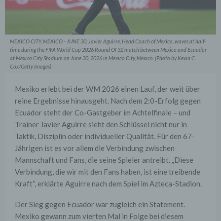
MEXICO CITY, MEXICO - JUNE 30: Javier Aguirre, Head Coach of Mexico, waves at half-
time during the FIFA World Cup 2026 Round Of 32 match between Mexico and Ecuador
at Mexico City Stadium on June 30, 2026 in Mexico City, Mexico. (Photo by Kevin C.
Cox/Getty Images)
Mexiko erlebt bei der WM 2026 einen Lauf, der weit über
reine Ergebnisse hinausgeht. Nach dem 2:0-Erfolg gegen
Ecuador steht der Co-Gastgeber im Achtelfinale – und
Trainer Javier Aguirre sieht den Schlüssel nicht nur in
Taktik, Disziplin oder individueller Qualität. Für den 67-
Jährigen ist es vor allem die Verbindung zwischen
Mannschaft und Fans, die seine Spieler antreibt. „Diese
Verbindung, die wir mit den Fans haben, ist eine treibende
Kraft“, erklärte Aguirre nach dem Spiel im Azteca-Stadion.
Der Sieg gegen Ecuador war zugleich ein Statement.
Mexiko gewann zum vierten Mal in Folge bei diesem