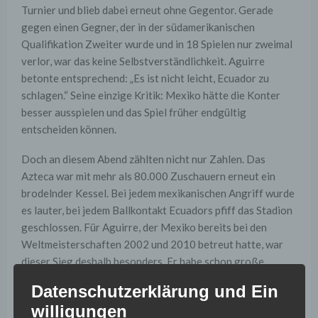
Turnier und blieb dabei erneut ohne Gegentor. Gerade
gegen einen Gegner, der in der südamerikanischen
Qualifikation Zweiter wurde und in 18 Spielen nur zweimal
verlor, war das keine Selbstverständlichkeit. Aguirre
betonte entsprechend: „Es ist nicht leicht, Ecuador zu
schlagen.“ Seine einzige Kritik: Mexiko hätte die Konter
besser ausspielen und das Spiel früher endgültig
entscheiden können.
Doch an diesem Abend zählten nicht nur Zahlen. Das
Azteca war mit mehr als 80.000 Zuschauern erneut ein
brodelnder Kessel. Bei jedem mexikanischen Angriff wurde
es lauter, bei jedem Ballkontakt Ecuadors pfiff das Stadion
geschlossen. Für Aguirre, der Mexiko bereits bei den
Weltmeisterschaften 2002 und 2010 betreut hatte, war
dieser Sieg deshalb besonders. Er habe schon große
Erfolge erlebt, sagte er, „aber keinen wie heute, weil es zu
Datenschutzerklärung und Ein
Hause ist, mit den eigenen Leuten.“
willigungen