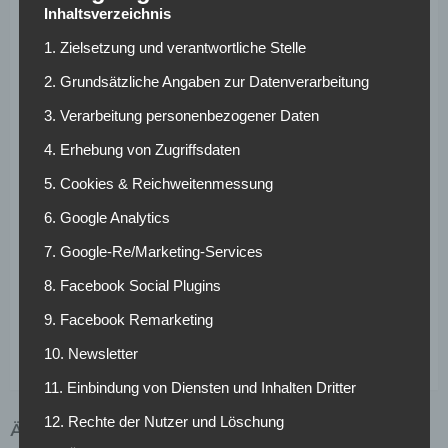
Sportlich wirkt Mexiko in dieser Phase erstaunlich
Inhaltsverzeichnis
gefestigt. Die Defensive steht stabil, die Mannschaft
1. Zielsetzung und verantwortliche Stelle
bleibt geduldig und nutzt die Atmosphäre nicht als
2. Grundsätzliche Angaben zur Datenverarbeitung
Ablenkung, sondern als Energiequelle. Genau darin liegt
die besondere Qualität dieses WM-Laufs: Mexiko spielt
3. Verarbeitung personenbezogener Daten
nicht nur im eigenen Land – es spielt mit ihm.
4. Erhebung von Zugriffsdaten
Am Sonntag wartet im Achtelfinale erneut ein Heimspiel in
5. Cookies & Reichweitenmessung
Mexiko-Stadt. Der Gegner wird der Sieger der Partie
6. Google Analytics
zwischen England und der Demokratischen Republik
Kongo sein. Für Aguirre und seine Mannschaft ist klar: Das
7. Google-Re/Marketing-Services
Azteca soll noch einmal zum Verstärker werden. Denn
8. Facebook Social Plugins
wenn Mexiko aktuell auf den Platz geht, wirkt es, als
stünden nicht elf Spieler auf dem Rasen, sondern ein
9. Facebook Remarketing
ganzes Land dahinter.
10. Newsletter
11. Einbindung von Diensten und Inhalten Dritter
12. Rechte der Nutzer und Löschung
ÄHNLICHE ARTIKEL