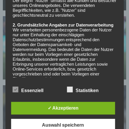
Der Begriff "Nutzer" umfasst alle Kunden und Besucher
29.07.2026
unseres Onlineangebotes. Die verwendeten
Begrifflichkeiten, wie z.B. "Nutzer" sind
geschlechtsneutral zu verstehen.
2. Grundsätzliche Angaben zur Datenverarbeitung
Wir verarbeiten personenbezogene Daten der Nutzer
nur unter Einhaltung der einschlägigen
Datenschutzbestimmungen entsprechend den
Geboten der Datensparsamkeit- und
Datenvermeidung. Das bedeutet die Daten der Nutzer
WETTBEWERBE
werden nur beim Vorliegen einer gesetzlichen
US-Nationalspieler Berhalter wechselt nach
Erlaubnis, insbesondere wenn die Daten zur
Erbringung unserer vertraglichen Leistungen sowie
England
Online-Services erforderlich, bzw. gesetzlich
vorgeschrieben sind oder beim Vorliegen einer
29.07.2026
Einwilligung verarbeitet.
Wir treffen organisatorische, vertragliche und
Essenziell
Statistiken
technische Sicherheitsmaßnahmen entsprechend dem
Stand der Technik, um sicher zu stellen, dass die
Vorschriften der Datenschutzgesetze eingehalten
werden und um damit die durch uns verarbeiteten
✓ Akzeptieren
Daten gegen zufällige oder vorsätzliche
Manipulationen, Verlust, Zerstörung oder gegen den
WETTBEWERBE
Zugriff unberechtigter Personen zu schützen.
Auswahl speichern
Santos vor dem Achtelfinale – Neymar sorgt trotz