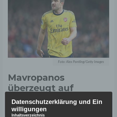
Foto: Alex Pantling/Getty Images
Mavropanos
überzeugt auf
Anhieb
Datenschutzerklärung und Ein
willigungen
„Es fühlt sich an, als ob ich schon länger als einen Monat
Inhaltsverzeichnis