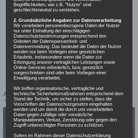
Begrifflichkeiten, wie z.B. "Nutzer" sind
Beim Club würde man ihn nur zu gerne länger halten,
geschlechtsneutral zu verstehen.
Mavropanos sieht sich perspektivisch jedoch auf der Insel.
2. Grundsätzliche Angaben zur Datenverarbeitung
„Alles ist geklärt, ich bin hier als Leihspieler“, stellt er klar.
Wir verarbeiten personenbezogene Daten der Nutzer
Sein Vertrag bei den Gunners läuft sein Vertrag noch bis
nur unter Einhaltung der einschlägigen
Datenschutzbestimmungen entsprechend den
2023. Bis zu seiner Rückkehr will er sich allerdings
Geboten der Datensparsamkeit- und
weiterhin für Nürnberg zerreißen, als Nächstes am
Datenvermeidung. Das bedeutet die Daten der Nutzer
werden nur beim Vorliegen einer gesetzlichen
kommenden Sonntag beim Heimspiel gegen Darmstadt.
Erlaubnis, insbesondere wenn die Daten zur
„Wenn wir so weiterspielen, haben wir gute Chancen, in der
Erbringung unserer vertraglichen Leistungen sowie
Tabelle zu klettern.“
Online-Services erforderlich, bzw. gesetzlich
vorgeschrieben sind oder beim Vorliegen einer
Einwilligung verarbeitet.
Wir treffen organisatorische, vertragliche und
technische Sicherheitsmaßnahmen entsprechend dem
ÄHNLICHE ARTIKEL
Stand der Technik, um sicher zu stellen, dass die
Vorschriften der Datenschutzgesetze eingehalten
werden und um damit die durch uns verarbeiteten
Daten gegen zufällige oder vorsätzliche
Manipulationen, Verlust, Zerstörung oder gegen den
Zugriff unberechtigter Personen zu schützen.
Sofern im Rahmen dieser Datenschutzerklärung