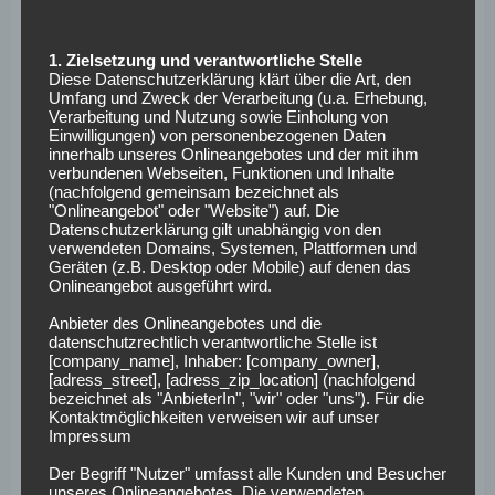
neben dem Platz viel geholfen.“
1. Zielsetzung und verantwortliche Stelle
Diese Datenschutzerklärung klärt über die Art, den
Umfang und Zweck der Verarbeitung (u.a. Erhebung,
Verarbeitung und Nutzung sowie Einholung von
Einwilligungen) von personenbezogenen Daten
innerhalb unseres Onlineangebotes und der mit ihm
verbundenen Webseiten, Funktionen und Inhalte
(nachfolgend gemeinsam bezeichnet als
"Onlineangebot" oder "Website") auf. Die
Datenschutzerklärung gilt unabhängig von den
verwendeten Domains, Systemen, Plattformen und
Geräten (z.B. Desktop oder Mobile) auf denen das
Onlineangebot ausgeführt wird.
Anbieter des Onlineangebotes und die
datenschutzrechtlich verantwortliche Stelle ist
Foto: ADRIAN DENNIS/AFP via Getty Images
[company_name], Inhaber: [company_owner],
[adress_street], [adress_zip_location] (nachfolgend
bezeichnet als "AnbieterIn", "wir" oder "uns"). Für die
„Ich bin hier als
Kontaktmöglichkeiten verweisen wir auf unser
Impressum
Leihspieler“
Der Begriff "Nutzer" umfasst alle Kunden und Besucher
unseres Onlineangebotes. Die verwendeten