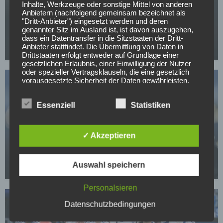
Inhalte, Werkzeuge oder sonstige Mittel von anderen
Anbietern (nachfolgend gemeinsam bezeichnet als
"Dritt-Anbieter") eingesetzt werden und deren
2. BUNDESLIGA
genannter Sitz im Ausland ist, ist davon auszugehen,
Ein Ex-Barça-Talent für den Club
dass ein Datentransfer in die Sitzstaaten der Dritt-
Anbieter stattfindet. Die Übermittlung von Daten in
23.07.2026
Drittstaaten erfolgt entweder auf Grundlage einer
gesetzlichen Erlaubnis, einer Einwilligung der Nutzer
oder spezieller Vertragsklauseln, die eine gesetzlich
vorausgesetzte Sicherheit der Daten gewährleisten.
3. Verarbeitung personenbezogener Daten
Essenziell
Statistiken
Die personenbezogenen Daten werden, neben den
ausdrücklich in dieser Datenschutzerklärung
genannten Verwendung, für die folgenden Zwecke auf
Grundlage gesetzlicher Erlaubnisse oder
✓ Akzeptieren
Einwilligungen der Nutzer verarbeitet:
2. BUNDESLIGA
- Die Zurverfügungstellung, Ausführung, Pflege,
Verliert Nürnberg das nächste Top-Talent?
Optimierung und Sicherung unserer Dienste-, Service-
und Nutzerleistungen;
Auswahl speichern
01.05.2026
- Die Gewährleistung eines effektiven Kundendienstes
und technischen Supports.
Personalsieren
Wir übermitteln die Daten der Nutzer an Dritte nur,
Datenschutzbedingungen
wenn dies für Abrechnungszwecke notwendig ist (z.B.
an einen Zahlungsdienstleister) oder für andere