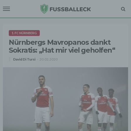
1. FC NÜRNBERG
Nürnbergs Mavropanos dankt
Sokratis: „Hat mir viel geholfen“
David Di Tursi
20.02.2020