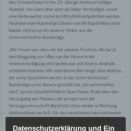
den Ostwestfalen ist der 22-Jährige Innenverteidiger
Nummer vier, kann aber auch als linker Verteidiger, sowie
eine Reihe weiter vorne im Mittelfeld aufgeboten werden.
Nachdem man Maximilian Ullman vom SK Rapid Wien nicht
bekam, wird es so ein anderer Kicker aus der
österreichischen Bundesliga.
„Wir freuen uns, dass wir die vakante Position, die durch
den Weggang von Mike van der Hoorn in der
Innenverteidigung entstanden war, mit Andrés Andrade
schließen konnten. Wir sind davon überzeugt, dass Andrés,
der seine Qualitäten bereits in der österreichischen
Bundesliga unter Beweis gestellt hat, uns weiterhelfen
wird“, sprach Geschäftsführer Sport Samir Arabi über den
Neuzugang aus Panama, der prompt nach der
Vertragsunterschrift Bielefeld schon wieder in Richtung
Nationalteam verließ. Für den neunfachen Internationalen
geht es vorerst in der WM-Qualifikation gegen Costa
Rica, Jamaika sowie Mexiko weiter.
Datenschutzerklärung und Ein