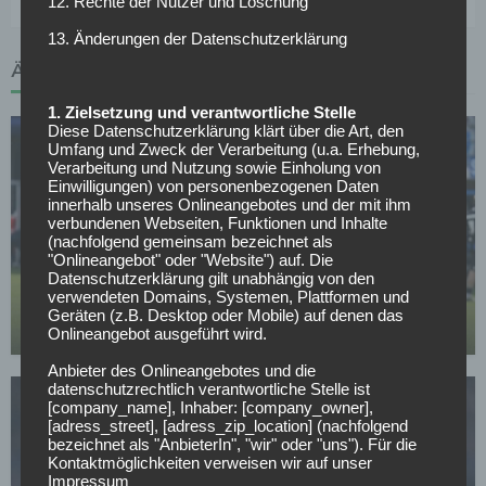
12. Rechte der Nutzer und Löschung
13. Änderungen der Datenschutzerklärung
ÄHNLICHE ARTIKEL
1. Zielsetzung und verantwortliche Stelle
Diese Datenschutzerklärung klärt über die Art, den
Umfang und Zweck der Verarbeitung (u.a. Erhebung,
Verarbeitung und Nutzung sowie Einholung von
Einwilligungen) von personenbezogenen Daten
innerhalb unseres Onlineangebotes und der mit ihm
verbundenen Webseiten, Funktionen und Inhalte
(nachfolgend gemeinsam bezeichnet als
2. BUNDESLIGA
"Onlineangebot" oder "Website") auf. Die
Ab- und Aufstiegskampf-Entscheidungen in der 2.
Datenschutzerklärung gilt unabhängig von den
verwendeten Domains, Systemen, Plattformen und
Bundesliga
Geräten (z.B. Desktop oder Mobile) auf denen das
01.05.2026
Onlineangebot ausgeführt wird.
Anbieter des Onlineangebotes und die
datenschutzrechtlich verantwortliche Stelle ist
[company_name], Inhaber: [company_owner],
[adress_street], [adress_zip_location] (nachfolgend
bezeichnet als "AnbieterIn", "wir" oder "uns"). Für die
Kontaktmöglichkeiten verweisen wir auf unser
Impressum