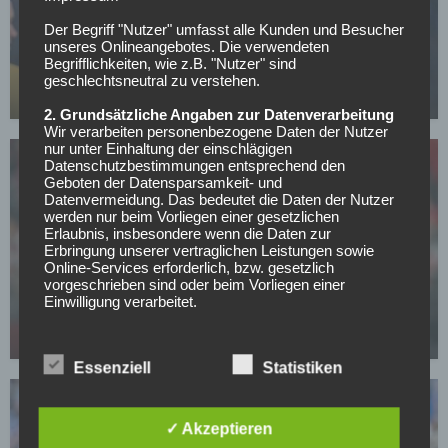
2. BUNDESLIGA
Der Begriff "Nutzer" umfasst alle Kunden und Besucher
unseres Onlineangebotes. Die verwendeten
Verlieren verboten: Richtungsweisendes Derby
Begrifflichkeiten, wie z.B. "Nutzer" sind
zwischen Münster und Bielefeld
geschlechtsneutral zu verstehen.
24.04.2026
2. Grundsätzliche Angaben zur Datenverarbeitung
Wir verarbeiten personenbezogene Daten der Nutzer
nur unter Einhaltung der einschlägigen
Datenschutzbestimmungen entsprechend den
Geboten der Datensparsamkeit- und
Datenvermeidung. Das bedeutet die Daten der Nutzer
werden nur beim Vorliegen einer gesetzlichen
Erlaubnis, insbesondere wenn die Daten zur
Erbringung unserer vertraglichen Leistungen sowie
DSC ARMINIA BIELEFELD
Online-Services erforderlich, bzw. gesetzlich
vorgeschrieben sind oder beim Vorliegen einer
Fehler Serie ignoriert: Bielefeld-Trainer setzt
Einwilligung verarbeitet.
weiter auf umstrittenen Keeper
Wir treffen organisatorische, vertragliche und
17.04.2026
technische Sicherheitsmaßnahmen entsprechend dem
Essenziell
Statistiken
Stand der Technik, um sicher zu stellen, dass die
Vorschriften der Datenschutzgesetze eingehalten
werden und um damit die durch uns verarbeiteten
Daten gegen zufällige oder vorsätzliche
✓ Akzeptieren
Manipulationen, Verlust, Zerstörung oder gegen den