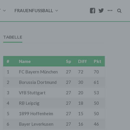
T
FRAUENFUSSBALL
TABELLE
#
Name
Sp
Diff
Pkt
1
FC Bayern München
27
72
70
2
Borussia Dortmund
27
30
61
3
VfB Stuttgart
27
20
53
4
RB Leipzig
27
18
50
5
1899 Hoffenheim
27
15
50
6
Bayer Leverkusen
27
16
46