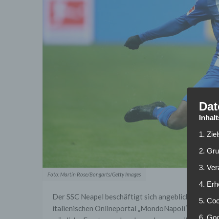
Dat
Inhal
1. Zie
2. Gr
3. Ve
Foto: Martin Rose/Bongarts/Getty Images
4. Erh
Der SSC Neapel beschäftigt sich angeblich mit eine
5. Co
italienischen Onlineportal „MondoNapoli“ sollen di
6. Goo