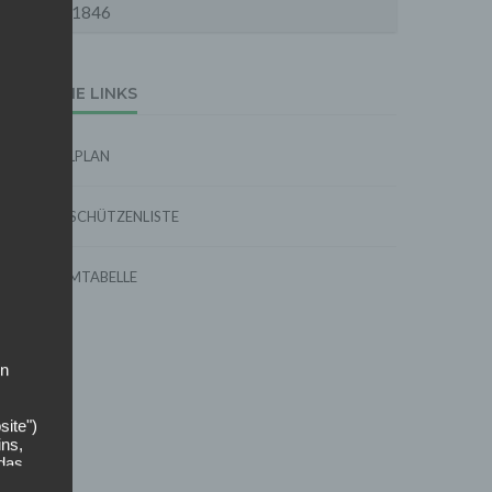
1846
EXTERNE LINKS
SPIELPLAN
TORSCHÜTZENLISTE
FORMTABELLE
on
site")
ins,
 das