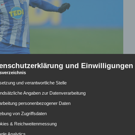
enschutzerklärung und Einwilligungen
tsverzeichnis
lsetzung und verantwortliche Stelle
undsätzliche Angaben zur Datenverarbeitung
rarbeitung personenbezogener Daten
ebung von Zugriffsdaten
r Verpflichtung des Herthaners Valentino Lazaro. Laut dem
okies & Reichweitenmessung
e Neapolitaner Lazaro als Wunschkandidat für eine
gle Analytics