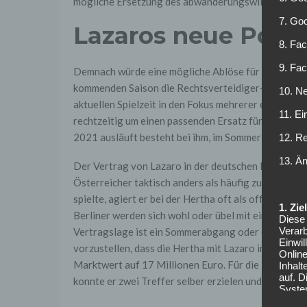
mögliche Ersetzung des abwanderungswilligen Else
7. Go
Lazaros neue Posit
8. Fac
9. Fa
Demnach würde eine mögliche Ablöse für den Österre
kommenden Saison die Rechtsverteidiger-Position vo
10. Ne
aktuellen Spielzeit in den Fokus mehrerer englischer
11. Ei
rechtzeitig um einen passenden Ersatz für den 25-
2021 ausläuft besteht bei ihm, im Sommer quasi die
12. R
13. Ä
Der Vertrag von Lazaro in der deutschen Hauptstadt
Österreicher taktisch anders als häufig zuvor. Wäh
spielte, agiert er bei der Hertha oft als offensiver 
1. Zi
Berliner werden sich wohl oder übel mit einem Wec
Diese 
Verarb
Vertragslage ist ein Sommerabgang oder eine Vertr
Einwi
vorzustellen, dass die Hertha mit Lazaro ins Ungewi
Onlin
Marktwert auf 17 Millionen Euro. Für die Berliner ko
Inhalt
auf. 
konnte er zwei Treffer selber erzielen und vier weit
Syste
Online