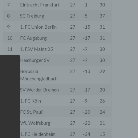
7
Eintracht Frankfurt
27
-1
38
8
SC Freiburg
27
-5
37
9
1. FC Union Berlin
27
-15
31
10
FC Augsburg
27
-17
31
11
1. FSV Mainz 05
27
-9
30
12
Hamburger SV
27
-9
30
13
Borussia
27
-13
29
Mönchengladbach
14
SV Werder Bremen
27
-17
28
15
1. FC Köln
27
-9
26
16
FC St. Pauli
27
-20
24
17
VfL Wolfsburg
27
-22
21
18
1. FC Heidenheim
27
-34
15