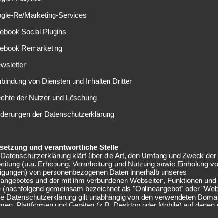
id Hysaj auserkoren haben.
ogle-Re/Marketing-Services
ion
ebook Social Plugins
cebook Remarketing
icher bei 20 Millionen Euro liegen. Lazaro könnte in der
n Elseid Hysaj einnehmen. Dieser soll bereits vor der
wsletter
 Top-Klubs geraten sein. Deshalb wollen sich die Italiener
nbindung von Diensten und Inhalten Dritter
jährigen Albaner kümmern. Da dessen Vertrag im Sommer
 letzte Chance auf eine hohe Ablösesumme.
echte der Nutzer und Löschung
nderungen der Datenschutzerklärung
 endet ebenfalls 2021. Unter Pal Dardai agierte der
rend er bei RB Salzburg meist als offensiver Rechtsaußen
Flügelverteidiger. Diese Rolle spielt auch Hysaj bei SSC. Die
elsetzung und verantwortliche Stelle
hsel im Sommer auseinandersetzen müssen. Aufgrund der
Datenschutzerklärung klärt über die Art, den Umfang und Zweck der
eitung (u.a. Erhebung, Verarbeitung und Nutzung sowie Einholung v
agsverlängerung nach der Saison quasi Pflicht. Kaum
lligungen) von personenbezogenen Daten innerhalb unseres
sse hineingeht. „Transfermarkt.de“ beziffert seinen
eangebotes und der mit ihm verbundenen Webseiten, Funktionen und
mmt er in dieser Saison auf 23 Pflichtspiele. In diesen
e (nachfolgend gemeinsam bezeichnet als "Onlineangebot" oder "Web
Die Datenschutzerklärung gilt unabhängig von den verwendeten Doma
ere vorlegen.
men, Plattformen und Geräten (z.B. Desktop oder Mobile) auf denen
angebot ausgeführt wird.