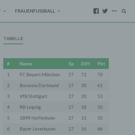
T
FRAUENFUSSBALL
TABELLE
#
Name
Sp
Diff
Pkt
1
FC Bayern München
27
72
70
2
Borussia Dortmund
27
30
61
3
VfB Stuttgart
27
20
53
4
RB Leipzig
27
18
50
5
1899 Hoffenheim
27
15
50
6
Bayer Leverkusen
27
16
46