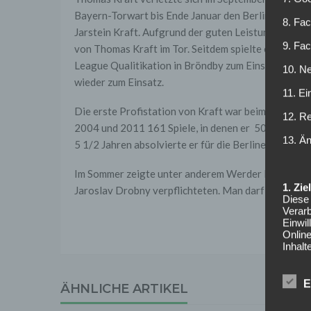
Bayern-Torwart bis Ende Januar den Berlinern. Wä
8. Fac
Jarstein Kraft. Aufgrund der guten Leistungen wäh
9. Fa
von Thomas Kraft im Tor. Seitdem spielte er kaum no
League Qualitikation in Bröndby zum Einsatz. Dort v
10. Ne
wieder zum Einsatz.
11. Ei
Die erste Profistation von Kraft war beim Rekordm
12. R
2004 und 2011 161 Spiele, in denen er 50 Mal zu Nul
13. Ä
5 1/2 Jahren absolvierte er für die Berliner 142 Spie
Im Sommer zeigte unter anderem Werder Bremen Int
1. Zi
Jaroslav Drobny verpflichteten. Man darf gespannt 
Diese 
Verarb
Einwi
Onlin
Inhalt
auf. 
Syste
Online
E
ÄHNLICHE ARTIKEL
Anbiet