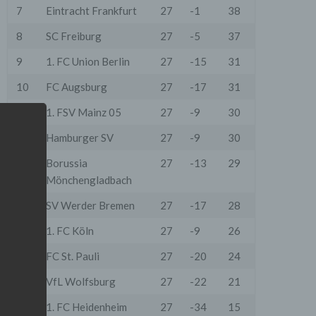
7
Eintracht Frankfurt
27
-1
38
8
SC Freiburg
27
-5
37
9
1. FC Union Berlin
27
-15
31
10
FC Augsburg
27
-17
31
11
1. FSV Mainz 05
27
-9
30
12
Hamburger SV
27
-9
30
13
Borussia
27
-13
29
Mönchengladbach
14
SV Werder Bremen
27
-17
28
15
1. FC Köln
27
-9
26
16
FC St. Pauli
27
-20
24
17
VfL Wolfsburg
27
-22
21
18
1. FC Heidenheim
27
-34
15