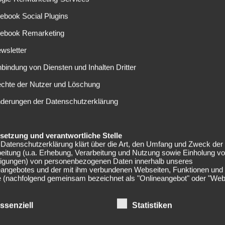
hrenddessen vertrat der damaligae Ersatztorwart Rune
ebook Social Plugins
renddessen bleib Jarstein auch nach der Wiedergenesung
cebook Remarketing
ch. In dieser Saison kam Kraft nur im Hinspiel der Europa
erloren die Herthaner mit 3:1. Seitdem kam er noch nicht
wsletter
nbindung von Diensten und Inhalten Dritter
eister FC Bayern München. Dort absolvierte er zwischen
echte der Nutzer und Löschung
l spielte. 2011 wechselte er dann zur Hertha. In den bisher
nderungen der Datenschutzerklärung
le. Dort blieb er 41 Mal zu Null.
eresse am 28-Jährigen, die aber letztendlich im Sommer
elsetzung und verantwortliche Stelle
sein, wo Thomas Kraft nächste Saison spielen wird.
Datenschutzerklärung klärt über die Art, den Umfang und Zweck der
eitung (u.a. Erhebung, Verarbeitung und Nutzung sowie Einholung v
lligungen) von personenbezogenen Daten innerhalb unseres
eangebotes und der mit ihm verbundenen Webseiten, Funktionen und
e (nachfolgend gemeinsam bezeichnet als "Onlineangebot" oder "Web
Die Datenschutzerklärung gilt unabhängig von den verwendeten Doma
men, Plattformen und Geräten (z.B. Desktop oder Mobile) auf denen
angebot ausgeführt wird.
ssenziell
Statistiken
er des Onlineangebotes und die datenschutzrechtlich verantwortliche