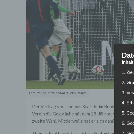
Dat
Inhal
1. Zie
2. Gr
3. Ve
Foto: Ronny Hartmann/AFP/Getty Images
4. Erh
Der Vertrag von Thomas Kraft beim Bundesligisten 
5. Co
Verein die Gespräche mit dem 28-Jährigen aufgenom
zweite Wahl. Mittlerweile hat er sich damit abgefun
6. Goo
Thomas Kraft verletzte sich im September vorletzten
7. Go