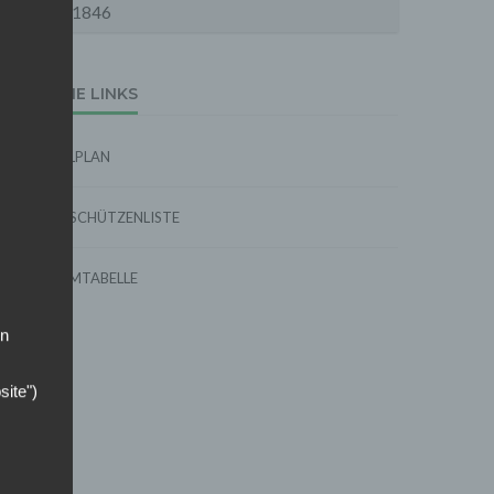
1846
EXTERNE LINKS
SPIELPLAN
TORSCHÜTZENLISTE
FORMTABELLE
on
site")
ins,
 das
 Stelle