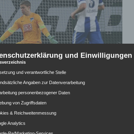
enschutzerklärung und Einwilligungen
tsverzeichnis
lsetzung und verantwortliche Stelle
undsätzliche Angaben zur Datenverarbeitung
rarbeitung personenbezogener Daten
ebung von Zugriffsdaten
Hertha BSC Berlin läuft am Saisonende aus. Nun hat der
okies & Reichweitenmessung
men. Momentan ist Kraft hinter Rune Jarstein nur noch
den und kann sich sogar weiterhin damit abfinden.
gle Analytics
 Jahres an der Schulter. Daraufhin fiel er der ehemalige
ogle-Re/Marketing-Services