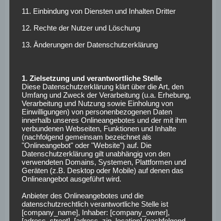
den Spieltags-Kader rücken. Die Rede ist von Josip Drmic,
11. Einbindung von Diensten und Inhalten Dritter
über den Hecking auf der Pressekonferenz am Donnerstag
überraschenderweise sagte: „Er hat in den letzten Wochen
12. Rechte der Nutzer und Löschung
und Monaten hart dafür gearbeitet, wieder dahin zu
13. Änderungen der Datenschutzerklärung
kommen, wo er jetzt ist. Ich schließe nicht aus, dass er in
Berlin im Kader steht.“ In der Länderspielpause hatte der
Schweizer beim 4:1-Testspielsieg gegen den Zweitligisten
1. Zielsetzung und verantwortliche Stelle
Arminia Bielefeld geglänzt. So erzielte der Angreifer zwei
Diese Datenschutzerklärung klärt über die Art, den
Umfang und Zweck der Verarbeitung (u.a. Erhebung,
Tore und lieferte zudem zwei Vorlagen.
Verarbeitung und Nutzung sowie Einholung von
Einwilligungen) von personenbezogenen Daten
Am 12. Spieltag lautet das Topspiel
#BSC
innerhalb unseres Onlineangebotes und der mit ihm
verbundenen Webseiten, Funktionen und Inhalte
gegen
#BMG
. Wie geht das Spiel aus?
(nachfolgend gemeinsam bezeichnet als
#Bundesliga
#Tippspiel
"Onlineangebot" oder "Website") auf. Die
Datenschutzerklärung gilt unabhängig von den
verwendeten Domains, Systemen, Plattformen und
— Fußballeck (@Fussballeck)
17.
Geräten (z.B. Desktop oder Mobile) auf denen das
Onlineangebot ausgeführt wird.
November 2017
Anbieter des Onlineangebotes und die
datenschutzrechtlich verantwortliche Stelle ist
Voraussichtliche
[company_name], Inhaber: [company_owner],
[adress_street], [adress_zip_location] (nachfolgend