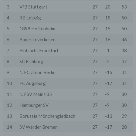
entsprechende Option in den Systemeinstellungen
3
VfB Stuttgart
27
20
53
ihres Browsers zu deaktivieren. Gespeicherte Cookies
können in den Systemeinstellungen des Browsers
4
RB Leipzig
27
18
50
gelöscht werden. Der Ausschluss von Cookies kann
zu Funktionseinschränkungen dieses Onlineangebotes
5
1899 Hoffenheim
27
15
50
führen.
Es besteht die Möglichkeit, viele Online-Anzeigen-
6
Bayer Leverkusen
27
16
46
Cookies von Unternehmen über die US-amerikanische
Seite http://www.aboutads.info/choices oder die EU-
7
Eintracht Frankfurt
27
-1
38
Seite http://www.youronlinechoices.com/uk/your-ad-
choices/ zu verwalten.
8
SC Freiburg
27
-5
37
6. Google Analytics
9
1. FC Union Berlin
27
-15
31
Wir setzen Google Analytics, einen Webanalysedienst
der Google Inc. ("Google") ein. Google verwendet
10
FC Augsburg
27
-17
31
Cookies. Die durch das Cookie erzeugten
Informationen über Benutzung des Onlineangebotes
11
1. FSV Mainz 05
27
-9
30
durch die Nutzer werden in der Regel an einen Server
von Google in den USA übertragen und dort
12
Hamburger SV
27
-9
30
gespeichert.
13
Borussia Mönchengladbach
27
-13
29
Google wird diese Informationen in unserem Auftrag
benutzen, um die Nutzung unseres Onlineangebotes
durch die Nutzer auszuwerten, um Reports über die
14
SV Werder Bremen
27
-17
28
Aktivitäten innerhalb dieses Onlineangebotes