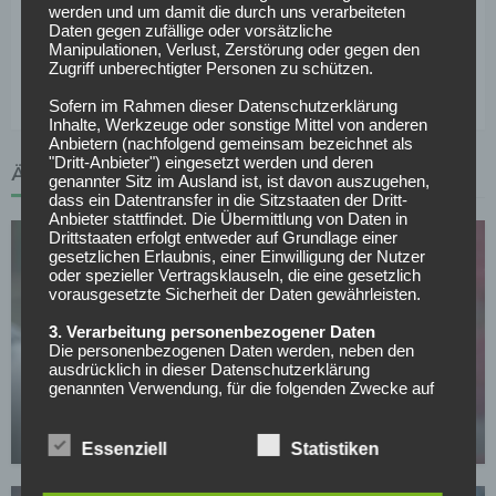
werden und um damit die durch uns verarbeiteten
Toren
Daten gegen zufällige oder vorsätzliche
Bilanz gegeneinander bei Heimspiel Hertha:
17 – 5 –
Manipulationen, Verlust, Zerstörung oder gegen den
7 bei 58:35 Toren
Zugriff unberechtigter Personen zu schützen.
Sofern im Rahmen dieser Datenschutzerklärung
Inhalte, Werkzeuge oder sonstige Mittel von anderen
Anbietern (nachfolgend gemeinsam bezeichnet als
"Dritt-Anbieter") eingesetzt werden und deren
ÄHNLICHE ARTIKEL
genannter Sitz im Ausland ist, ist davon auszugehen,
dass ein Datentransfer in die Sitzstaaten der Dritt-
Anbieter stattfindet. Die Übermittlung von Daten in
Drittstaaten erfolgt entweder auf Grundlage einer
gesetzlichen Erlaubnis, einer Einwilligung der Nutzer
oder spezieller Vertragsklauseln, die eine gesetzlich
vorausgesetzte Sicherheit der Daten gewährleisten.
3. Verarbeitung personenbezogener Daten
Die personenbezogenen Daten werden, neben den
SONSTIGES
ausdrücklich in dieser Datenschutzerklärung
All or Nothing: Hearts & Schwolow greifen nach
genannten Verwendung, für die folgenden Zwecke auf
Grundlage gesetzlicher Erlaubnisse oder
der Krone
Einwilligungen der Nutzer verarbeitet:
15.05.2026
- Die Zurverfügungstellung, Ausführung, Pflege,
Essenziell
Statistiken
Optimierung und Sicherung unserer Dienste-, Service-
und Nutzerleistungen;