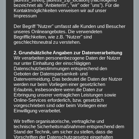
Aufstellungen
bezeichnet als "AnbieterIn", "wir" oder "uns"). Für die
Kontaktmöglichkeiten verweisen wir auf unser
Impressum
Hertha BSC
: Jarstein – Pekarik, S. Langkamp, Rekik,
Der Begriff "Nutzer" umfasst alle Kunden und Besucher
Plattenhardt – Maier, Skjelbred – Weiser, Lazaro, Kalou –
unseres Onlineangebotes. Die verwendeten
Begrifflichkeiten, wie z.B. "Nutzer" sind
Ibisevic
geschlechtsneutral zu verstehen.
Borussia Mönchengladbach
: Sommer – Elvedi, Ginter,
2. Grundsätzliche Angaben zur Datenverarbeitung
Wir verarbeiten personenbezogene Daten der Nutzer
Vestergaard, Wendt – Kramer, Zakaria – Hazard, Grifo –
nur unter Einhaltung der einschlägigen
Stindl, Raffael
Datenschutzbestimmungen entsprechend den
Geboten der Datensparsamkeit- und
Fakten zum Spiel
Datenvermeidung. Das bedeutet die Daten der Nutzer
werden nur beim Vorliegen einer gesetzlichen
Erlaubnis, insbesondere wenn die Daten zur
Erbringung unserer vertraglichen Leistungen sowie
Anpfiff:
Samstag, den 18.11.2017, um 18:30 Uhr
Online-Services erforderlich, bzw. gesetzlich
vorgeschrieben sind oder beim Vorliegen einer
Stadion:
Olympiastadion, Berlin
Einwilligung verarbeitet.
Schiedsrichtergespann:
Bastian Dankert (SR), René
Rohde (SR-A. 1), Markus Häcker (SR-A. 2), Thomas
Wir treffen organisatorische, vertragliche und
technische Sicherheitsmaßnahmen entsprechend dem
Gorniak (4. Offizieller), Tobias Stieler (VA)
Stand der Technik, um sicher zu stellen, dass die
Bilanz gegeneinander gesamt:
22 – 14 – 22 bei 90:92
Vorschriften der Datenschutzgesetze eingehalten