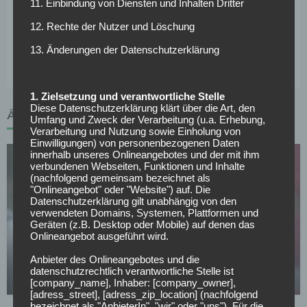
11. Einbindung von Diensten und Inhalten Dritter
Russland im kommenden Jahr dürfte er eine Option für die
Nordafrikaner sein. Zu seinen Stärken gehört seine
12. Rechte der Nutzer und Löschung
Technik, sowie seine langen Pässe, außerdem überzeugt er
13. Änderungen der Datenschutzerklärung
mit guter Übersicht und Spielwitz.
1. Zielsetzung und verantwortliche Stelle
Diese Datenschutzerklärung klärt über die Art, den
ÄHNLICHE ARTIKEL
Umfang und Zweck der Verarbeitung (u.a. Erhebung,
Verarbeitung und Nutzung sowie Einholung von
Einwilligungen) von personenbezogenen Daten
innerhalb unseres Onlineangebotes und der mit ihm
verbundenen Webseiten, Funktionen und Inhalte
(nachfolgend gemeinsam bezeichnet als
"Onlineangebot" oder "Website") auf. Die
Datenschutzerklärung gilt unabhängig von den
verwendeten Domains, Systemen, Plattformen und
Geräten (z.B. Desktop oder Mobile) auf denen das
SONSTIGES
Onlineangebot ausgeführt wird.
All or Nothing: Hearts & Schwolow greifen nach
Anbieter des Onlineangebotes und die
der Krone
datenschutzrechtlich verantwortliche Stelle ist
15.05.2026
[company_name], Inhaber: [company_owner],
[adress_street], [adress_zip_location] (nachfolgend
bezeichnet als "AnbieterIn", "wir" oder "uns"). Für die