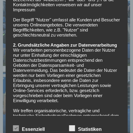
Kontaktmöglichkeiten verweisen wir auf unser
Impressum
Der Begriff "Nutzer" umfasst alle Kunden und Besucher
unseres Onlineangebotes. Die verwendeten
Begrifflichkeiten, wie z.B. "Nutzer" sind
geschlechtsneutral zu verstehen.
HERTHA BSC
„Bei Hertha ist Ende“: Spieler verkündet
2. Grundsätzliche Angaben zur Datenverarbeitung
Wir verarbeiten personenbezogene Daten der Nutzer
überraschend seinen Abschied
nur unter Einhaltung der einschlägigen
Datenschutzbestimmungen entsprechend den
04.05.2026
Geboten der Datensparsamkeit- und
Datenvermeidung. Das bedeutet die Daten der Nutzer
werden nur beim Vorliegen einer gesetzlichen
Erlaubnis, insbesondere wenn die Daten zur
Erbringung unserer vertraglichen Leistungen sowie
Online-Services erforderlich, bzw. gesetzlich
vorgeschrieben sind oder beim Vorliegen einer
Einwilligung verarbeitet.
HERTHA BSC
Wir treffen organisatorische, vertragliche und
technische Sicherheitsmaßnahmen entsprechend dem
Nächste Pleite für Hertha: „Muss aufpassen, was
Stand der Technik, um sicher zu stellen, dass die
ich jetzt hier sage“
Vorschriften der Datenschutzgesetze eingehalten
Essenziell
Statistiken
werden und um damit die durch uns verarbeiteten
03.05.2026