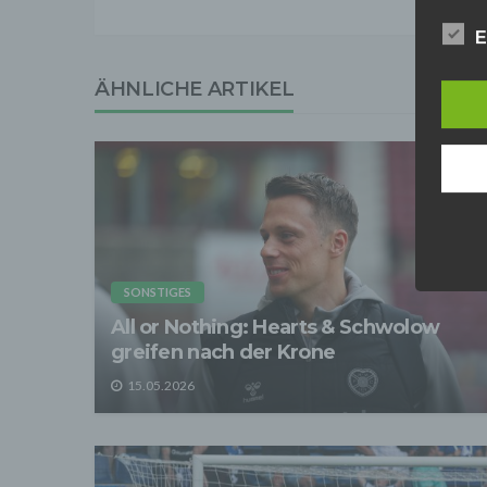
Anbiet
E
ist [
[adres
ÄHNLICHE ARTIKEL
Für d
Der B
Online
geschl
2. Gr
Wir ve
einsc
Daten
werden
Daten 
SONSTIGES
erford
All or Nothing: Hearts & Schwolow
Einwil
greifen nach der Krone
Wir tr
entspr
15.05.2026
der D
verarb
Zerstö
Sofer