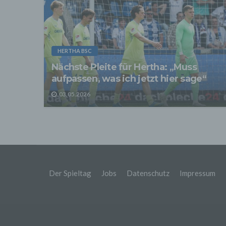
sonsti
"Dritt
davon 
stattf
Grundl
spezie
HERTHA BSC
Daten
Nächste Pleite für Hertha: „Muss
3. Ve
aufpassen, was ich jetzt hier sage“
Die p
Daten
03.05.2026
Grundl
- Die 
unsere
- Die 
Wir üb
Abrech
ander
Verpfl
Der Spieltag
Jobs
Datenschutz
Impressum
Liefer
Bei de
Angab
Anschl
Perso