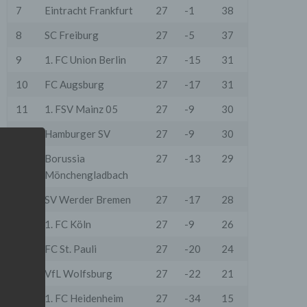
7
Eintracht Frankfurt
27
-1
38
8
SC Freiburg
27
-5
37
9
1. FC Union Berlin
27
-15
31
10
FC Augsburg
27
-17
31
11
1. FSV Mainz 05
27
-9
30
12
Hamburger SV
27
-9
30
13
Borussia
27
-13
29
Mönchengladbach
14
SV Werder Bremen
27
-17
28
15
1. FC Köln
27
-9
26
16
FC St. Pauli
27
-20
24
17
VfL Wolfsburg
27
-22
21
18
1. FC Heidenheim
27
-34
15