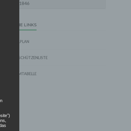
1846
EXTERNE LINKS
SPIELPLAN
TORSCHÜTZENLISTE
FORMTABELLE
on
site")
ins,
 das