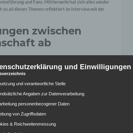
insführung und Fans. Mittlerweile hat sich alles wieder
 zu all diesen Themen reflektiert im Interview mit der
rungen zwischen
schaft ab
as Verhältnis zwischen Mannschaft und Geschäftsführung
enschutzerklärung und Einwilligungen
ben soll. Der Grund dafür sollte ein vermeintlicher Bruch
vor dem Spiel gefordert haben, dass die Spieler nach der
tsverzeichnis
erten Marketing-Chef Paul Keuter nach dem Abpfiff der
lsetzung und verantwortliche Stelle
hen gegen die Gewalt einiger Chaoten in Dortmund gesetzt
undsätzliche Angaben zur Datenverarbeitung
 eine weitere Provokation der Fans sahen.
rarbeitung personenbezogener Daten
lar, dass das Verhältnis von Preetz zum Team deshalb nicht
utiert über diese, manchmal ist man anderer Meinung. Ich
ebung von Zugriffsdaten
em äußert sich auch zu den weiteren Unruhen im Verein: „Es
okies & Reichweitenmessung
auch in Ordnung. Wir können nur unsere Leistung auf dem