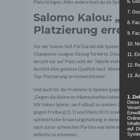
6. Goo
Platz bringen. Alles andere hast du als Spieler nicht 
7. Go
Salomo Kalou: „Wi
8. Fac
Platzierung erreic
9. Fa
10. Ne
Vor der Saison ließ Pál Dárdai alle Spieler ihr Sais
Champions-League-Einzug forderte. Diesen Anspruc
11. Ei
derzeit nur auf Platz acht der Tabelle steht: „Du k
12. R
du nicht eine gewisse Qualität hast. Wenn wir das kon
13. Ä
Top-Platzierung erreichen können“.
Und auch für die Probleme in Spielen gegen vermein
1. Zi
„Gegen die kleineren Mannschaften haben wir es eher
Diese 
Wir haben Spieler, um Fußball zu spielen. Dann sind
Verarb
gegen Freiburg (1:1) und Mainz (0:0) sowie der Nie
Einwi
Onlin
optimistische Erwartungshaltung in dieser Spielzeit
Inhalt
nach zuvor schwachen Partien war beim mit viel M
auf. 
Syste
definitiv zu erkennen.
Online