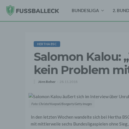
BUNDESLIGA
2. BUN
HERTHA BSC
Salomon Kalou: „
kein Problem mit
Jörn Reher
28.11.2018
Foto: Christof Koepsel/Bongarts/Getty Images
In den letzten Wochen wandelte sich bei Hertha BSC
mit mittlerweile sechs Bundesligaspielen ohne Sieg