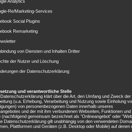
gle Analytics
unter Kontrolle“.
ogle-Re/Marketing-Services
r können Top-
ebook Social Plugins
hen“
cebook Remarketing
wsletter
onziel aufschreiben. Salomon Kalou war der einzige, der den
h untermauert der Ivorer nun, obwohl die Mannschaft
nbindung von Diensten und Inhalten Dritter
annst nicht gegen Bayern, Gladbach, Schalke gewinnen, wenn
echte der Nutzer und Löschung
stant bringen, halte ich es für realistisch, dass wir eine
nderungen der Datenschutzerklärung
tlich einfachere Gegner hat der 33-Jährige eine Erklärung.
elsetzung und verantwortliche Stelle
 über den Kampf versucht. Aber das ist nicht unser Spiel.
Datenschutzerklärung klärt über die Art, den Umfang und Zweck der
 wir stark“, so Salomon Kalou bezüglich der Unentschieden
eitung (u.a. Erhebung, Verarbeitung und Nutzung sowie Einholung v
derlage gegen Fortuna Düsseldorf (1:4). Ob seine
lligungen) von personenbezogenen Daten innerhalb unseres
eangebotes und der mit ihm verbundenen Webseiten, Funktionen und
 erfüllt werden kann, bleibt abzuwarten. Ein Aufwärtstrend
e (nachfolgend gemeinsam bezeichnet als "Onlineangebot" oder "Web
oral errungenen 3:3 gegen die TSG 1899 Hoffenheim aber
Die Datenschutzerklärung gilt unabhängig von den verwendeten Doma
men, Plattformen und Geräten (z.B. Desktop oder Mobile) auf denen
angebot ausgeführt wird.