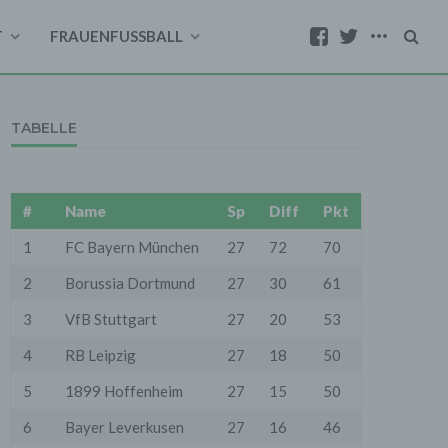
T
FRAUENFUSSBALL
TABELLE
#
Name
Sp
Diff
Pkt
1
FC Bayern München
27
72
70
2
Borussia Dortmund
27
30
61
3
VfB Stuttgart
27
20
53
4
RB Leipzig
27
18
50
5
1899 Hoffenheim
27
15
50
6
Bayer Leverkusen
27
16
46