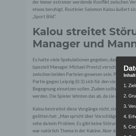
der immer extremer werdende Konflikt zwischen Vere
etwas beruhigt. Routinier Salomon Kalou äußert sich
„Sport Bild“.
Kalou streitet Stö
Manager und Mann
Es hatte viele Spekulationen gegeben, dass sich d
Dat
(speziell Manager Michael Preetz) verschlechtert ha
zwischen beiden Parteien gewesen sein. Preetz soll 
Inhal
Partie gegen Leipzig (0:3) sich für den viel kritisi
1. Zie
Begegnung einsetzen sollen. Zudem sollte ein Zeic
2. Gr
werden. Die Spieler lehnten das ab, da sie darin nur
3. Ve
Kalou bestreitet diese Vorgänge nicht, stellt aber k
gelitten hat: „Man spricht über Vorschläge und disk
4. Erh
sehe da kein Problem. Es gibt keine Störungen“. Zud
5. Co
war natürlich Thema in der Kabine. Aber das ist ja 