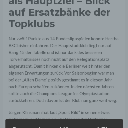
als Hauptziel – Blick
auf Ersatzbänke der
Topklubs
Nur zwölf Punkte aus 14 Bundesligaspielen konnte Hertha
BSC bisher einfahren. Der Hauptstadtklub liegt nur auf
Rang 15 der Tabelle und ist nur dank des besseren
Torverhältnisses noch nicht auf den Relegationsplatz
abgerutscht. Damit hinken die Berliner weit hinter den
eigenen Erwartungen zurück. Vor Saisonbeginn war man
bei der „Alten Dame“ positiv gestimmt es in diesem Jahr
nach Europa schaffen zu können. In den nächsten Jahren
sollte auch die Champions League ins Olympiastadion
zurückkehren. Doch davon ist der Klub nun ganz weit weg.
Jürgen Klinsmann hat laut „Sport Bild“ in seinen etwas
mehr als zwei Wochen als Cheftrainer der Herthaner
festgestellt, dass im Kader nicht genügend Qualität