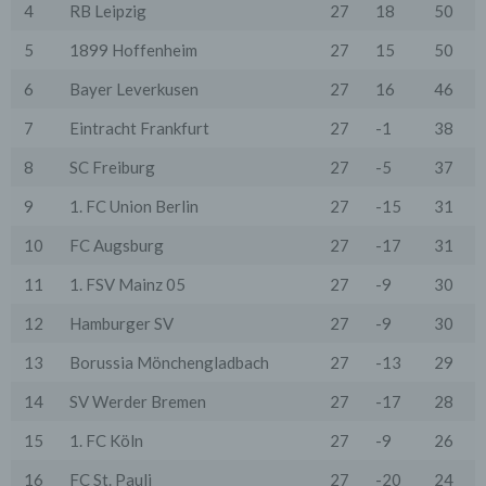
4
RB Leipzig
27
18
50
Wir übermitteln die Daten der Nutzer an Dritte nur,
wenn dies für Abrechnungszwecke notwendig ist (z.B.
5
1899 Hoffenheim
27
15
50
an einen Zahlungsdienstleister) oder für andere
Zwecke, wenn diese notwendig sind, um unsere
6
Bayer Leverkusen
27
16
46
vertraglichen Verpflichtungen gegenüber den Nutzern
zu erfüllen (z.B. Adressmitteilung an Lieferanten).
7
Eintracht Frankfurt
27
-1
38
Bei der Kontaktaufnahme mit uns (per Kontaktformular
oder Email) werden die Angaben des Nutzers zwecks
8
SC Freiburg
27
-5
37
Bearbeitung der Anfrage sowie für den Fall, dass
Anschlussfragen entstehen, gespeichert.
9
1. FC Union Berlin
27
-15
31
Personenbezogene Daten werden gelöscht, sofern sie
ihren Verwendungszweck erfüllt haben und der
10
FC Augsburg
27
-17
31
Löschung keine Aufbewahrungspflichten
entgegenstehen.
11
1. FSV Mainz 05
27
-9
30
4. Erhebung von Zugriffsdaten
12
Hamburger SV
27
-9
30
Wir erheben Daten über jeden Zugriff auf den Server,
auf dem sich dieser Dienst befindet (so genannte
13
Borussia Mönchengladbach
27
-13
29
Serverlogfiles). Zu den Zugriffsdaten gehören Name
der abgerufenen Webseite, Datei, Datum und Uhrzeit
14
SV Werder Bremen
27
-17
28
des Abrufs, übertragene Datenmenge, Meldung über
erfolgreichen Abruf, Browsertyp nebst Version, das
15
1. FC Köln
27
-9
26
Betriebssystem des Nutzers, Referrer URL (die zuvor
besuchte Seite), IP-Adresse und der anfragende
Provider.
16
FC St. Pauli
27
-20
24