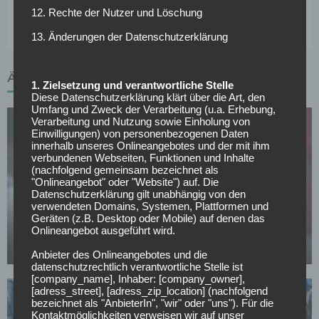
12. Rechte der Nutzer und Löschung
können.
13. Änderungen der Datenschutzerklärung
ÄHNLICHE ARTIKEL
1. Zielsetzung und verantwortliche Stelle
Diese Datenschutzerklärung klärt über die Art, den
Umfang und Zweck der Verarbeitung (u.a. Erhebung,
Verarbeitung und Nutzung sowie Einholung von
Einwilligungen) von personenbezogenen Daten
innerhalb unseres Onlineangebotes und der mit ihm
verbundenen Webseiten, Funktionen und Inhalte
(nachfolgend gemeinsam bezeichnet als
"Onlineangebot" oder "Website") auf. Die
Datenschutzerklärung gilt unabhängig von den
SONSTIGES
verwendeten Domains, Systemen, Plattformen und
All or Nothing: Hearts & Schwolow greifen nach
Geräten (z.B. Desktop oder Mobile) auf denen das
der Krone
Onlineangebot ausgeführt wird.
15.05.2026
Anbieter des Onlineangebotes und die
datenschutzrechtlich verantwortliche Stelle ist
[company_name], Inhaber: [company_owner],
[adress_street], [adress_zip_location] (nachfolgend
bezeichnet als "AnbieterIn", "wir" oder "uns"). Für die
Kontaktmöglichkeiten verweisen wir auf unser