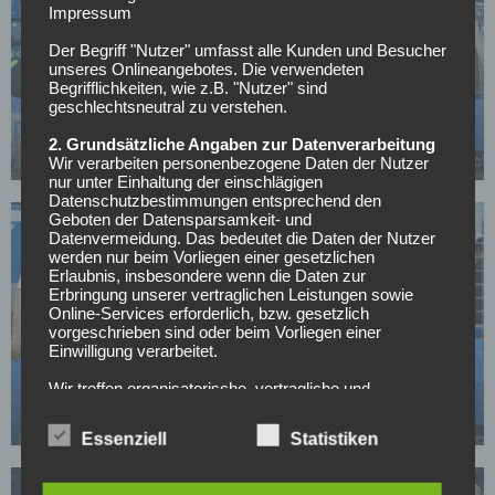
Impressum
Der Begriff "Nutzer" umfasst alle Kunden und Besucher
unseres Onlineangebotes. Die verwendeten
HERTHA BSC
Begrifflichkeiten, wie z.B. "Nutzer" sind
„Bei Hertha ist Ende“: Spieler verkündet
geschlechtsneutral zu verstehen.
überraschend seinen Abschied
2. Grundsätzliche Angaben zur Datenverarbeitung
04.05.2026
Wir verarbeiten personenbezogene Daten der Nutzer
nur unter Einhaltung der einschlägigen
Datenschutzbestimmungen entsprechend den
Geboten der Datensparsamkeit- und
Datenvermeidung. Das bedeutet die Daten der Nutzer
werden nur beim Vorliegen einer gesetzlichen
Erlaubnis, insbesondere wenn die Daten zur
Erbringung unserer vertraglichen Leistungen sowie
Online-Services erforderlich, bzw. gesetzlich
vorgeschrieben sind oder beim Vorliegen einer
HERTHA BSC
Einwilligung verarbeitet.
Nächste Pleite für Hertha: „Muss aufpassen, was
Wir treffen organisatorische, vertragliche und
ich jetzt hier sage“
technische Sicherheitsmaßnahmen entsprechend dem
03.05.2026
Stand der Technik, um sicher zu stellen, dass die
Essenziell
Statistiken
Vorschriften der Datenschutzgesetze eingehalten
werden und um damit die durch uns verarbeiteten
Daten gegen zufällige oder vorsätzliche