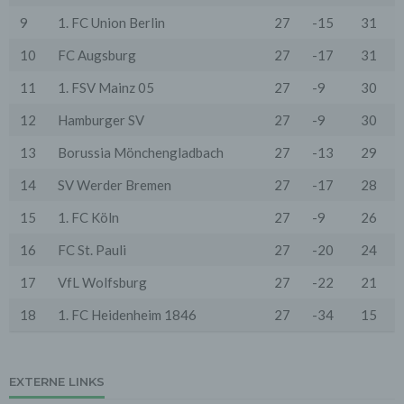
vorausgesetzte Sicherheit der Daten gewährleisten.
9
1. FC Union Berlin
27
-15
31
3. Verarbeitung personenbezogener Daten
10
FC Augsburg
27
-17
31
Die personenbezogenen Daten werden, neben den
ausdrücklich in dieser Datenschutzerklärung
genannten Verwendung, für die folgenden Zwecke auf
11
1. FSV Mainz 05
27
-9
30
Grundlage gesetzlicher Erlaubnisse oder
Einwilligungen der Nutzer verarbeitet:
12
Hamburger SV
27
-9
30
- Die Zurverfügungstellung, Ausführung, Pflege,
Optimierung und Sicherung unserer Dienste-, Service-
13
Borussia Mönchengladbach
27
-13
29
und Nutzerleistungen;
- Die Gewährleistung eines effektiven Kundendienstes
14
SV Werder Bremen
27
-17
28
und technischen Supports.
15
1. FC Köln
27
-9
26
Wir übermitteln die Daten der Nutzer an Dritte nur,
wenn dies für Abrechnungszwecke notwendig ist (z.B.
16
FC St. Pauli
27
-20
24
an einen Zahlungsdienstleister) oder für andere
Zwecke, wenn diese notwendig sind, um unsere
17
VfL Wolfsburg
27
-22
21
vertraglichen Verpflichtungen gegenüber den Nutzern
zu erfüllen (z.B. Adressmitteilung an Lieferanten).
18
1. FC Heidenheim 1846
27
-34
15
Bei der Kontaktaufnahme mit uns (per Kontaktformular
oder Email) werden die Angaben des Nutzers zwecks
Bearbeitung der Anfrage sowie für den Fall, dass
Anschlussfragen entstehen, gespeichert.
EXTERNE LINKS
Personenbezogene Daten werden gelöscht, sofern sie