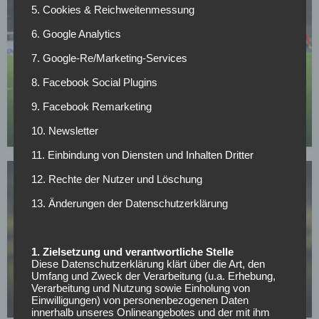
5. Cookies & Reichweitenmessung
6. Google Analytics
7. Google-Re/Marketing-Services
BORUSSIA DORTMUND
8. Facebook Social Plugins
Verkündung noch heute: BVB-Transfer kurz vor
9. Facebook Remarketing
Abschluss
10. Newsletter
12.05.2026
11. Einbindung von Diensten und Inhalten Dritter
12. Rechte der Nutzer und Löschung
13. Änderungen der Datenschutzerklärung
BUNDESLIGA
1. Zielsetzung und verantwortliche Stelle
Diese Datenschutzerklärung klärt über die Art, den
Mit nur 30 Jahren: BVB-Abwehrspieler Niklas Süle
Umfang und Zweck der Verarbeitung (u.a. Erhebung,
beendet im Sommer seine Laufbahn
Verarbeitung und Nutzung sowie Einholung von
Einwilligungen) von personenbezogenen Daten
07.05.2026
innerhalb unseres Onlineangebotes und der mit ihm