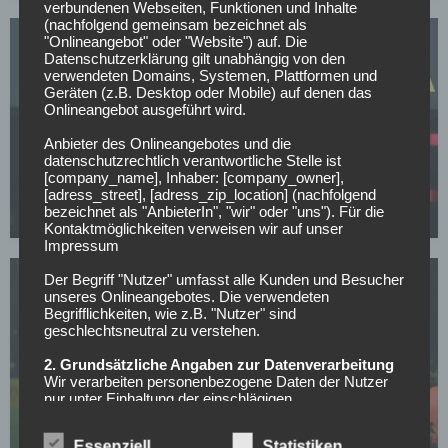
verbundenen Webseiten, Funktionen und Inhalte
(nachfolgend gemeinsam bezeichnet als
"Onlineangebot" oder "Website") auf. Die
Datenschutzerklärung gilt unabhängig von den
verwendeten Domains, Systemen, Plattformen und
Geräten (z.B. Desktop oder Mobile) auf denen das
Onlineangebot ausgeführt wird.
BORUSSIA DORTMUND
Anbieter des Onlineangebotes und die
datenschutzrechtlich verantwortliche Stelle ist
BVB-Knaller: Erster Sommertransfer soll bereits
[company_name], Inhaber: [company_owner],
feststehen!
[adress_street], [adress_zip_location] (nachfolgend
bezeichnet als "AnbieterIn", "wir" oder "uns"). Für die
05.05.2026
Kontaktmöglichkeiten verweisen wir auf unser
Impressum
Der Begriff "Nutzer" umfasst alle Kunden und Besucher
unseres Onlineangebotes. Die verwendeten
Begrifflichkeiten, wie z.B. "Nutzer" sind
geschlechtsneutral zu verstehen.
2. Grundsätzliche Angaben zur Datenverarbeitung
Wir verarbeiten personenbezogene Daten der Nutzer
BORUSSIA DORTMUND
nur unter Einhaltung der einschlägigen
Der nächste Dembele? Real und PSG jagen BVB-
Datenschutzbestimmungen entsprechend den
Wunderkind
Geboten der Datensparsamkeit- und
Essenziell
Statistiken