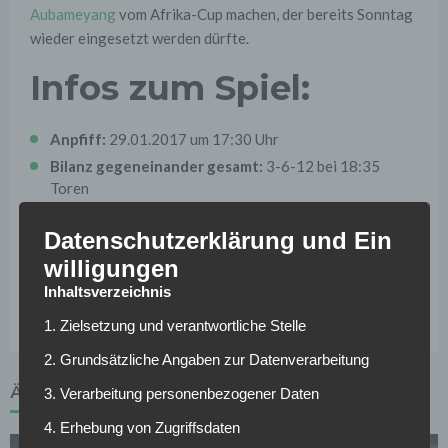
Aubameyang
vom Afrika-Cup machen, der bereits Sonntag
wieder eingesetzt werden dürfte.
Infos zum Spiel:
Anpfiff:
29.01.2017 um 17:30 Uhr
Bilanz gegeneinander gesamt:
3-6-12 bei 18:35
Toren
Bilanz gegeneinander bei Heimspiel Mainz
3-2-5 bei
Datenschutzerklärung und Ein
9:13 Toren
willigungen
Tipp:
souveräner Auswärtssieg Dortmund
Inhaltsverzeichnis
Tags :
Bundesliga - 18. Spieltag - Saison 2016/2017
1. Zielsetzung und verantwortliche Stelle
2. Grundsätzliche Angaben zur Datenverarbeitung
ÄHNLICHE ARTIKEL
3. Verarbeitung personenbezogener Daten
4. Erhebung von Zugriffsdaten