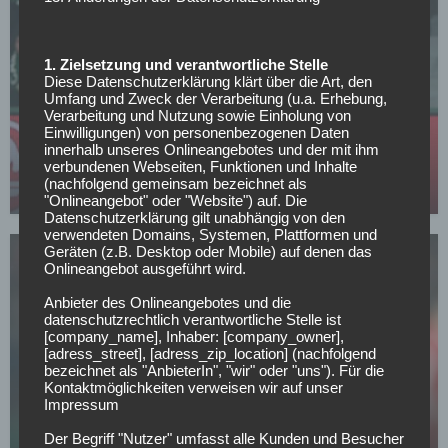
1. Zielsetzung und verantwortliche Stelle
Diese Datenschutzerklärung klärt über die Art, den
Umfang und Zweck der Verarbeitung (u.a. Erhebung,
Verarbeitung und Nutzung sowie Einholung von
BAYER 04 LEVERKUSEN
Einwilligungen) von personenbezogenen Daten
Leverkusen: Weitere Top-Verstärkung aus der La
innerhalb unseres Onlineangebotes und der mit ihm
Liga?
verbundenen Webseiten, Funktionen und Inhalte
(nachfolgend gemeinsam bezeichnet als
03.05.2026
"Onlineangebot" oder "Website") auf. Die
Datenschutzerklärung gilt unabhängig von den
verwendeten Domains, Systemen, Plattformen und
Geräten (z.B. Desktop oder Mobile) auf denen das
Onlineangebot ausgeführt wird.
Anbieter des Onlineangebotes und die
datenschutzrechtlich verantwortliche Stelle ist
[company_name], Inhaber: [company_owner],
[adress_street], [adress_zip_location] (nachfolgend
BAYER 04 LEVERKUSEN
bezeichnet als "AnbieterIn", "wir" oder "uns"). Für die
Verpasst Leverkusen die Champions League,
Kontaktmöglichkeiten verweisen wir auf unser
droht dem Klub dieser massive Aderlass
Impressum
01.05.2026
Der Begriff "Nutzer" umfasst alle Kunden und Besucher