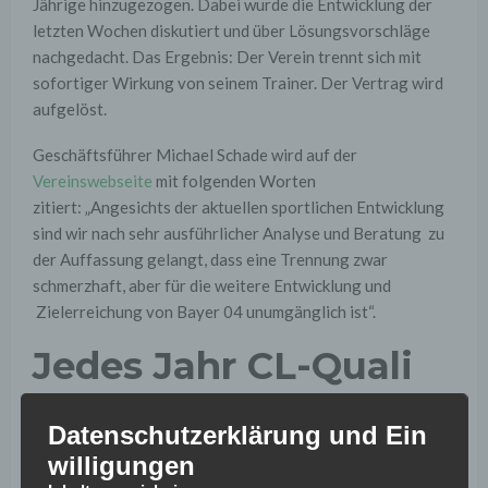
Jährige hinzugezogen. Dabei wurde die Entwicklung der
letzten Wochen diskutiert und über Lösungsvorschläge
nachgedacht. Das Ergebnis: Der Verein trennt sich mit
sofortiger Wirkung von seinem Trainer. Der Vertrag wird
aufgelöst.
Geschäftsführer Michael Schade wird auf der
Vereinswebseite
mit folgenden Worten
zitiert: „Angesichts der aktuellen sportlichen Entwicklung
sind wir nach sehr ausführlicher Analyse und Beratung zu
der Auffassung gelangt, dass eine Trennung zwar
schmerzhaft, aber für die weitere Entwicklung und
Zielerreichung von Bayer 04 unumgänglich ist“.
Jedes Jahr CL-Quali
In seiner Amtszeit bei Bayer 04 konnte Schmidt bisher
Datenschutzerklärung und Ein
jedes Jahr die Champions-League Qualifikation erreichen.
willigungen
Dieses Jahr sieht das allerdings nicht so gut aus: Gegen