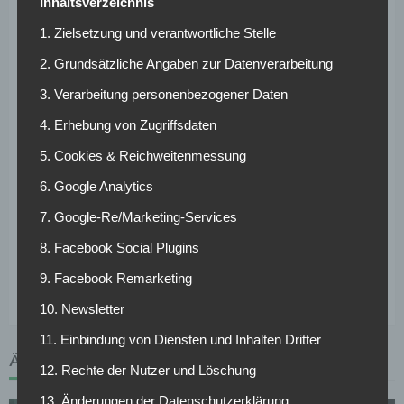
Inhaltsverzeichnis
Atletico Madrid gab es im Hinspiel eine 2:4 Niederlage.
1. Zielsetzung und verantwortliche Stelle
Nachfolger bereits
2. Grundsätzliche Angaben zur Datenverarbeitung
am Montag da
3. Verarbeitung personenbezogener Daten
4. Erhebung von Zugriffsdaten
Am Montagnachmittag wird Bayer 04 Leverkusen bereits
5. Cookies & Reichweitenmessung
einen Nachfolger präsentieren. Dieser soll laut
Informationen der
BILD-Zeitung
aber nur bis zum
6. Google Analytics
Saisonende auf der Trainerbank sitzen.
7. Google-Re/Marketing-Services
8. Facebook Social Plugins
9. Facebook Remarketing
10. Newsletter
11. Einbindung von Diensten und Inhalten Dritter
ÄHNLICHE ARTIKEL
12. Rechte der Nutzer und Löschung
13. Änderungen der Datenschutzerklärung