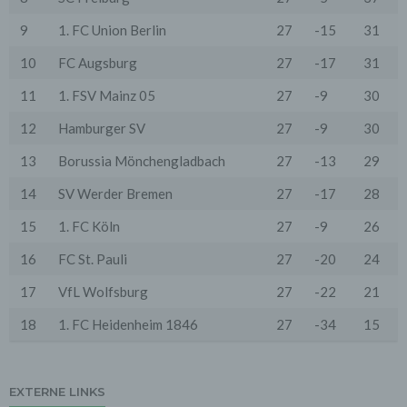
Zwecke, wenn diese notwendig sind, um unsere
vertraglichen Verpflichtungen gegenüber den Nutzern
9
1. FC Union Berlin
27
-15
31
zu erfüllen (z.B. Adressmitteilung an Lieferanten).
10
FC Augsburg
27
-17
31
Bei der Kontaktaufnahme mit uns (per Kontaktformular
oder Email) werden die Angaben des Nutzers zwecks
11
1. FSV Mainz 05
27
-9
30
Bearbeitung der Anfrage sowie für den Fall, dass
Anschlussfragen entstehen, gespeichert.
12
Hamburger SV
27
-9
30
Personenbezogene Daten werden gelöscht, sofern sie
ihren Verwendungszweck erfüllt haben und der
13
Borussia Mönchengladbach
27
-13
29
Löschung keine Aufbewahrungspflichten
entgegenstehen.
14
SV Werder Bremen
27
-17
28
4. Erhebung von Zugriffsdaten
15
1. FC Köln
27
-9
26
Wir erheben Daten über jeden Zugriff auf den Server,
auf dem sich dieser Dienst befindet (so genannte
Serverlogfiles). Zu den Zugriffsdaten gehören Name
16
FC St. Pauli
27
-20
24
der abgerufenen Webseite, Datei, Datum und Uhrzeit
des Abrufs, übertragene Datenmenge, Meldung über
17
VfL Wolfsburg
27
-22
21
erfolgreichen Abruf, Browsertyp nebst Version, das
Betriebssystem des Nutzers, Referrer URL (die zuvor
18
1. FC Heidenheim 1846
27
-34
15
besuchte Seite), IP-Adresse und der anfragende
Provider.
Wir verwenden die Protokolldaten ohne Zuordnung zur
EXTERNE LINKS
Person des Nutzers oder sonstiger Profilerstellung