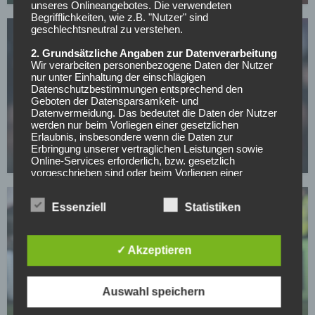
unseres Onlineangebotes. Die verwendeten
Begrifflichkeiten, wie z.B. "Nutzer" sind
geschlechtsneutral zu verstehen.
2. Grundsätzliche Angaben zur Datenverarbeitung
Wir verarbeiten personenbezogene Daten der Nutzer
nur unter Einhaltung der einschlägigen
Datenschutzbestimmungen entsprechend den
Geboten der Datensparsamkeit- und
BAYER 04 LEVERKUSEN
Datenvermeidung. Das bedeutet die Daten der Nutzer
Nun auch offiziell: Bayers Abwehrchef Tapsoba
werden nur beim Vorliegen einer gesetzlichen
Erlaubnis, insbesondere wenn die Daten zur
verlängert bis 2031!
Erbringung unserer vertraglichen Leistungen sowie
30.04.2026
Online-Services erforderlich, bzw. gesetzlich
vorgeschrieben sind oder beim Vorliegen einer
Einwilligung verarbeitet.
Essenziell
Statistiken
Wir treffen organisatorische, vertragliche und
technische Sicherheitsmaßnahmen entsprechend dem
Stand der Technik, um sicher zu stellen, dass die
Vorschriften der Datenschutzgesetze eingehalten
✓ Akzeptieren
werden und um damit die durch uns verarbeiteten
Daten gegen zufällige oder vorsätzliche
Manipulationen, Verlust, Zerstörung oder gegen den
BUNDESLIGA
Auswahl speichern
Zugriff unberechtigter Personen zu schützen.
Hjulmand: Disziplinarfall um Fernández abgehakt