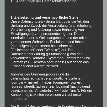
13. Änderungen der Datenschutzerklärung
Bundesliga-Trainer (980) zusammen.
Klar ist, wenn die Fohlenelf und der Rekordmeister am
1. Zielsetzung und verantwortliche Stelle
Samstagabend das Stadion betreten, wird es ein wie immer
Diese Datenschutzerklärung klärt über die Art, den
Umfang und Zweck der Verarbeitung (u.a. Erhebung,
„hochinteressantes Duell zwischen den Klubs“, weiß Jupp
Verarbeitung und Nutzung sowie Einholung von
Heynckes.
Einwilligungen) von personenbezogenen Daten
innerhalb unseres Onlineangebotes und der mit ihm
Voraussichtliche
verbundenen Webseiten, Funktionen und Inhalte
(nachfolgend gemeinsam bezeichnet als
"Onlineangebot" oder "Website") auf. Die
Aufstellungen
Datenschutzerklärung gilt unabhängig von den
verwendeten Domains, Systemen, Plattformen und
Geräten (z.B. Desktop oder Mobile) auf denen das
Borussia Mönchengladbach
: Sommer – Elvedi, Ginter,
Onlineangebot ausgeführt wird.
Vestergaard, Wendt – Kramer, Zakaria – Hazard, Grifo –
Anbieter des Onlineangebotes und die
Stindl, Raffael
datenschutzrechtlich verantwortliche Stelle ist
[company_name], Inhaber: [company_owner],
[adress_street], [adress_zip_location] (nachfolgend
FC Bayern München
: Ulreich – Kimmich, Süle, Hummels,
bezeichnet als "AnbieterIn", "wir" oder "uns"). Für die
Alaba – Javi Martinez— Tolisso, Rudy, Vidal, James –
Kontaktmöglichkeiten verweisen wir auf unser
Impressum
Lewandowski
Der Begriff "Nutzer" umfasst alle Kunden und Besucher