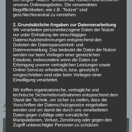
Fakten zum Spiel
unseres Onlineangebotes. Die verwendeten
Begrifflichkeiten, wie z.B. "Nutzer" sind
geschlechtsneutral zu verstehen.
Anpfiff:
Samstag, den 25.11.17, um 18:30 Uhr
2. Grundsätzliche Angaben zur Datenverarbeitung
Stadion:
Borussia Park, Mönchengladbach
Wir verarbeiten personenbezogene Daten der Nutzer
nur unter Einhaltung der einschlägigen
Schiedsrichter:
Manuel Gräfe (SR), Guido Kleve (SR-A.
Datenschutzbestimmungen entsprechend den
1), Markus Sinn (SR-A. 2), Tobias Reichel (4. Offizieller),
Geboten der Datensparsamkeit- und
Dr. Jochen Drees (VA 1), Benedikt Kempkes (VA 2)
Datenvermeidung. Das bedeutet die Daten der Nutzer
werden nur beim Vorliegen einer gesetzlichen
Bilanz gegeneinander gesamt:
22 — 20 — 47 bei
Erlaubnis, insbesondere wenn die Daten zur
121:184 Toren
Erbringung unserer vertraglichen Leistungen sowie
Online-Services erforderlich, bzw. gesetzlich
Bilanz gegeneinander bei Heimspiel Gladbach:
19 —
vorgeschrieben sind oder beim Vorliegen einer
18 — 12 bei 79:65 Toren
Einwilligung verarbeitet.
Wir treffen organisatorische, vertragliche und
technische Sicherheitsmaßnahmen entsprechend dem
Stand der Technik, um sicher zu stellen, dass die
Vorschriften der Datenschutzgesetze eingehalten
ÄHNLICHE ARTIKEL
werden und um damit die durch uns verarbeiteten
Daten gegen zufällige oder vorsätzliche
Manipulationen, Verlust, Zerstörung oder gegen den
Zugriff unberechtigter Personen zu schützen.