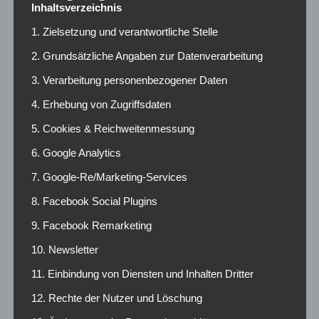
Inhaltsverzeichnis
Heynckes. In den Kader zurückkehren wird dafür der
1. Zielsetzung und verantwortliche Stelle
zuletzt angeschlagene Kingsley Coman. Der Franzose
konnte am Donnerstag das erste Teamtraining
2. Grundsätzliche Angaben zur Datenverarbeitung
beschwerdefrei absolvieren.
3. Verarbeitung personenbezogener Daten
Die Trainer-
4. Erhebung von Zugriffsdaten
Routiniers im
5. Cookies & Reichweitenmessung
Oberhaus
6. Google Analytics
7. Google-Re/Marketing-Services
Mit Dieter Hecking und Jupp Heynckes treffen aber nicht
8. Facebook Social Plugins
nur der Schüler auf seinen Lehrer, sondern auch die aktuell
9. Facebook Remarketing
erfahrensten Bundesliga-Trainer aufeinander. Der
Gladbacher Fußballlehrer sitzt an diesem Wochenende
10. Newsletter
zum 363. Mal auf der Trainerbank, Weltmeister Heynckes
11. Einbindung von Diensten und Inhalten Dritter
bereits zum 648. Mal. Mit diesen Werten gelten die Ex-
12. Rechte der Nutzer und Löschung
Borussen zu den absoluten Routiniers im Oberhaus. Sie
erzielen zu Zweit einen höheren Wert als alle anderen