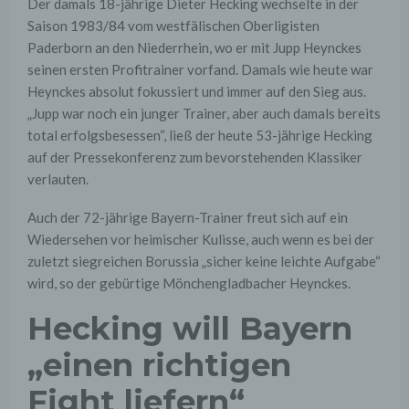
Der damals 18-jährige Dieter Hecking wechselte in der
Saison 1983/84 vom westfälischen Oberligisten
Paderborn an den Niederrhein, wo er mit Jupp Heynckes
seinen ersten Profitrainer vorfand. Damals wie heute war
Heynckes absolut fokussiert und immer auf den Sieg aus.
„Jupp war noch ein jun­ger Trai­ner, aber auch da­mals be­reits
total er­folgs­be­ses­sen“, ließ der heute 53-jährige Hecking
auf der Pressekonferenz zum bevorstehenden Klassiker
verlauten.
Auch der 72-jährige Bayern-Trainer freut sich auf ein
Wiedersehen vor heimischer Kulisse, auch wenn es bei der
zuletzt siegreichen Borussia „sicher keine leichte Aufgabe“
wird, so der gebürtige Mönchengladbacher Heynckes.
Hecking will Bay­ern
„einen rich­ti­gen
Fight liefern“