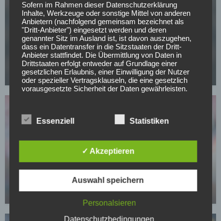
Sofern im Rahmen dieser Datenschutzerklärung
Inhalte, Werkzeuge oder sonstige Mittel von anderen
Anbietern (nachfolgend gemeinsam bezeichnet als
"Dritt-Anbieter") eingesetzt werden und deren
FC BAYERN MÜNCHEN
genannter Sitz im Ausland ist, ist davon auszugehen,
dass ein Datentransfer in die Sitzstaaten der Dritt-
CL-Sieg und dann weg? PSG-Star im Visier von
Anbieter stattfindet. Die Übermittlung von Daten in
europäischen Topklubs
Drittstaaten erfolgt entweder auf Grundlage einer
gesetzlichen Erlaubnis, einer Einwilligung der Nutzer
08.05.2026
oder spezieller Vertragsklauseln, die eine gesetzlich
vorausgesetzte Sicherheit der Daten gewährleisten.
3. Verarbeitung personenbezogener Daten
Die personenbezogenen Daten werden, neben den
Essenziell
Statistiken
ausdrücklich in dieser Datenschutzerklärung
genannten Verwendung, für die folgenden Zwecke auf
Grundlage gesetzlicher Erlaubnisse oder
Einwilligungen der Nutzer verarbeitet:
✓ Akzeptieren
- Die Zurverfügungstellung, Ausführung, Pflege,
BUNDESLIGA
Optimierung und Sicherung unserer Dienste-, Service-
Bayern-Legende Lizarazu warnt: Dieses Risiko
und Nutzerleistungen;
sollte Kompany gegen PSG vermeiden
Auswahl speichern
- Die Gewährleistung eines effektiven Kundendienstes
und technischen Supports.
05.05.2026
Personalsieren
Wir übermitteln die Daten der Nutzer an Dritte nur,
wenn dies für Abrechnungszwecke notwendig ist (z.B.
Datenschutzbedingungen