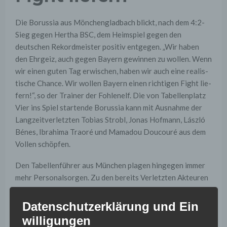
Die Borussia aus Mönchengladbach blickt, nach dem 4:2-
Sieg gegen Hertha BSC, dem Heimspiel gegen den
deutschen Rekordmeister positiv entgegen. „Wir haben
den Ehr­geiz, auch gegen Bay­ern ge­win­nen zu wol­len. Wenn
wir einen guten Tag er­wi­schen, haben wir auch eine rea­lis­
ti­sche Chan­ce. Wir wol­len Bay­ern einen rich­ti­gen Fight lie­
fern!“, so der Trainer der Fohlenelf. Die von Tabellenplatz
Vier ins Spiel startende Borussia kann mit Ausnahme der
Langzeitverletzten Tobias Strobl, Jonas Hofmann, László
Bénes, Ibrahima Traoré und Mamadou Doucouré aus dem
Vollen schöpfen.
Den Tabellenführer aus München plagen hingegen immer
mehr Personalsorgen. Zu den bereits Verletzten Akteuren
Manuel Neuer, Thomas Müller, David Alaba, Rafinha und
Franck Ribéry gesellen sich nach der Champions-League-
Datenschutzerklärung und Ein
PPartie beim RSC Anderlecht auch noch Thiago und Arjen
willigungen
Robben. „Unsere Personaldecke wird immer dünner“, sagt