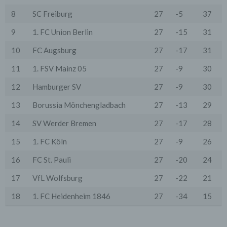
Weitere Informationen zur Datennutzung zu
8
SC Freiburg
27
-5
37
Werbezwecken durch Google, Einstellungs- und
Widerspruchsmöglichkeiten erfahren Sie auf den
9
1. FC Union Berlin
27
-15
31
Webseiten von Google:
https://www.google.com/intl/de/policies/privacy/partner
10
FC Augsburg
27
-17
31
s ("Datennutzung durch Google bei Ihrer Nutzung von
Websites oder Apps unserer Partner"),
11
1. FSV Mainz 05
27
-9
30
http://www.google.com/policies/technologies/ads
("Datennutzung zu Werbezwecken"),
12
Hamburger SV
27
-9
30
http://www.google.de/settings/ads ("Informationen
verwalten, die Google verwendet, um Ihnen Werbung
13
Borussia Mönchengladbach
27
-13
29
einzublenden") und
http://www.google.com/ads/preferences ("Bestimmen
14
SV Werder Bremen
27
-17
28
Sie, welche Werbung Google Ihnen zeigt").
15
1. FC Köln
27
-9
26
7. Google-Re/Marketing-Services
Wir nutzen die Marketing- und Remarketing-Dienste
16
FC St. Pauli
27
-20
24
(kurz "Google-Marketing-Services") der Google Inc.,
1600 Amphitheatre Parkway, Mountain View, CA
94043, USA, ("Google").
17
VfL Wolfsburg
27
-22
21
Die Google-Marketing-Services erlauben uns
18
1. FC Heidenheim 1846
27
-34
15
Werbeanzeigen für und auf unserer Website gezielter
anzuzeigen, um Nutzern nur Anzeigen zu präsentieren,
die potentiell deren Interessen entsprechen. Falls