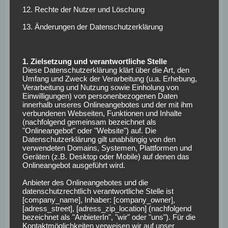
12. Rechte der Nutzer und Löschung
österreichische U21-Nationalspieler auf 480 Minuten für
die Roten Bullen. Für Laimer eine gute Ausbeute, wenn man
13. Änderungen der Datenschutzerklärung
bedenkt, welche Konkurrenz der 20-Jährige auf der
Position des zentralen Mittelfeldspielers hat.
1. Zielsetzung und verantwortliche Stelle
Marktwert Laimer:
7 Millionen Euro
Diese Datenschutzerklärung klärt über die Art, den
Umfang und Zweck der Verarbeitung (u.a. Erhebung,
Verarbeitung und Nutzung sowie Einholung von
Bayer 04 Leverkusen
Einwilligungen) von personenbezogenen Daten
innerhalb unseres Onlineangebotes und der mit ihm
verbundenen Webseiten, Funktionen und Inhalte
Ebenfalls nicht richtig in Tritt kommt Joel Pohjanpalo von
(nachfolgend gemeinsam bezeichnet als
"Onlineangebot" oder "Website") auf. Die
Bayer 04 Leverkusen. Hinter Lucas Alario und Kevin
Datenschutzerklärung gilt unabhängig von den
Volland ist der Finne nur dritte Wahl. So kommt der 23-
verwendeten Domains, Systemen, Plattformen und
Geräten (z.B. Desktop oder Mobile) auf denen das
Jährige auf nur 102 Spielminuten für die Werkself in dieser
Onlineangebot ausgeführt wird.
Saison. Für den 27-maligen finnischen Nationalspieler zu
wenig, wenn er weiterhin das Trikot der Finnen überziehen
Anbieter des Onlineangebotes und die
datenschutzrechtlich verantwortliche Stelle ist
möchte. Der Bayer-Verantwortlichen schließen aber einen
[company_name], Inhaber: [company_owner],
Verkauf Pohjanpalos aus. Gegenüber dem „kicker“ sagte
[adress_street], [adress_zip_location] (nachfolgend
bezeichnet als "AnbieterIn", "wir" oder "uns"). Für die
Leverkusens Manager Jonas Boldt: „Ein Verkauf kommt
Kontaktmöglichkeiten verweisen wir auf unser