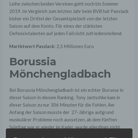
Leihe zwischen beiden Vereinen geht noch bis Sommer
2019. Im Vergleich zum letzten Jahr beim BVB hat Passlack
bisher ein Drittel der Gesamtspielzeit von der letzten
Saison auf dem Konto. Für eines der stärksten
Defensivtalenten auf jeden Fall nicht zufriedenstellend.
Martktwert Passlack:
2,5 Millionen Euro
Borussia
Mönchengladbach
Bei Borussia Mönchengladbach ist ein echter Borusse in
dieser Saison in diesem Ranking. Tony Jantschke kam in
dieser Saison zu nur 306 Minuten für die Fohlen. Am
Anfang der Saison musste der 27-Jährige aufgrund
muskulärer Probleme noch aussetzen, ab dem fünften
Spieltag war er wieder im Kader, wurde allerdings nicht
eingewechselt. Sein Debüt gab Jantschke am 10. Spieltag