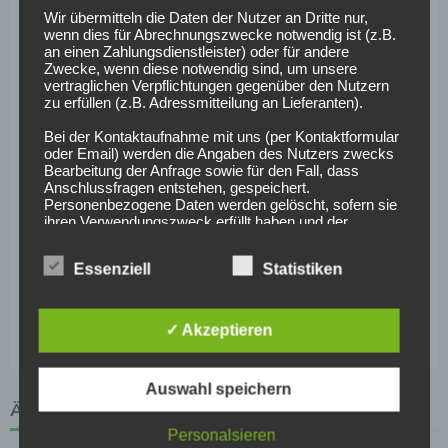
Wir übermitteln die Daten der Nutzer an Dritte nur,
36 Jahren in der Bundesliga spielen könnte. Marco Friedl
wenn dies für Abrechnungszwecke notwendig ist (z.B.
gab in der Hinrunde sein Debüt für die Münchener. Am
an einen Zahlungsdienstleister) oder für andere
Zwecke, wenn diese notwendig sind, um unsere
22.11 spielte er über 90 Minuten für den Rekordmeister in
vertraglichen Verpflichtungen gegenüber den Nutzern
der Champions League gegen RSC Anderlecht. Drei Tage
zu erfüllen (z.B. Adressmitteilung an Lieferanten).
später durfte der 19-Jährige gegen Gladbach auch in der
Bei der Kontaktaufnahme mit uns (per Kontaktformular
Bundesliga sein Debüt geben. Sonst kam Friedl
oder Email) werden die Angaben des Nutzers zwecks
überwiegend für die zweite Mannschaft der Münchener
Bearbeitung der Anfrage sowie für den Fall, dass
Anschlussfragen entstehen, gespeichert.
zum Einsatz.
Personenbezogene Daten werden gelöscht, sofern sie
ihren Verwendungszweck erfüllt haben und der
Löschung keine Aufbewahrungspflichten
entgegenstehen.
Essenziell
Statistiken
Teil 1 der Edelreservisten der Bundesliga-Hinrunde vom
4. Erhebung von Zugriffsdaten
Hamburger SV, dem 1. FC Köln und weiteren Clubs findet
Wir erheben Daten über jeden Zugriff auf den Server,
ihr
hier
.
auf dem sich dieser Dienst befindet (so genannte
✓ Akzeptieren
Serverlogfiles). Zu den Zugriffsdaten gehören Name
der abgerufenen Webseite, Datei, Datum und Uhrzeit
des Abrufs, übertragene Datenmenge, Meldung über
Auswahl speichern
erfolgreichen Abruf, Browsertyp nebst Version, das
Betriebssystem des Nutzers, Referrer URL (die zuvor
ÄHNLICHE ARTIKEL
besuchte Seite), IP-Adresse und der anfragende
Personalsieren
Provider.