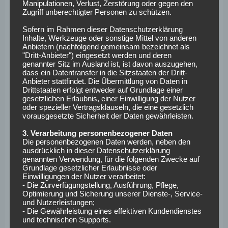
Manipulationen, Verlust, Zerstörung oder gegen den
Minuten auf der Bank. In der Champions League spielte er
Zugriff unberechtigter Personen zu schützen.
nur gegen Real Madrid über 90 Minuten. Die meisten
Sofern im Rahmen dieser Datenschutzerklärung
Spiele stand Subotic gar nicht im Kader der Schwarz-
Inhalte, Werkzeuge oder sonstige Mittel von anderen
Gelben. Zuletzt zeigte sich AS Saint-Étienne interessiert.
Anbietern (nachfolgend gemeinsam bezeichnet als
"Dritt-Anbieter") eingesetzt werden und deren
Der Vertrag Subotics beim BVB läuft am Ende der Saison
genannter Sitz im Ausland ist, ist davon auszugehen,
ab.
dass ein Datentransfer in die Sitzstaaten der Dritt-
Anbieter stattfindet. Die Übermittlung von Daten in
Marktwert Subotic:
4 Millionen Euro
Drittstaaten erfolgt entweder auf Grundlage einer
gesetzlichen Erlaubnis, einer Einwilligung der Nutzer
oder spezieller Vertragsklauseln, die eine gesetzlich
FC Bayen München
vorausgesetzte Sicherheit der Daten gewährleisten.
3. Verarbeitung personenbezogener Daten
Beim FC Bayern München gab es keinen wirklichen
Die personenbezogenen Daten werden, neben den
ausdrücklich in dieser Datenschutzerklärung
Reservisten, der über die komplette Hinserie fit war. Wenig
genannten Verwendung, für die folgenden Zwecke auf
Spielzeit hatten Bernat, Friedl, Starke, Ribéry und Thiago.
Grundlage gesetzlicher Erlaubnisse oder
Einwilligungen der Nutzer verarbeitet:
Bei Bernat, Ribéry und Thiago waren schwere
- Die Zurverfügungstellung, Ausführung, Pflege,
Verletzungen Schuld an der geringen Spielzeit. Tom Starke
Optimierung und Sicherung unserer Dienste-, Service-
hatte eigentlich schon seine Karriere beendet, sprang aber
und Nutzerleistungen;
- Die Gewährleistung eines effektiven Kundendienstes
ein, als sich mit Neuer, Ulreich und Früchtl alle etatmäßigen
und technischen Supports.
Torhüter verletzt hatten, und zeigte, dass er auch noch mit