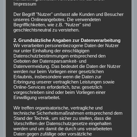
eigentlich nicht infrage, wenn überhaupt eine Leihe. Wir
Impressum
würden Joel aber nur verleihen, wenn er vorher seinen
Der Begriff "Nutzer" umfasst alle Kunden und Besucher
Vertrag verlängert“. Hannover 96 hat angeblich Interesse
unseres Onlineangebotes. Die verwendeten
am Finnen. Die Wechselwahrscheinlichkeit ist aber mit
Begrifflichkeiten, wie z.B. "Nutzer" sind
geschlechtsneutral zu verstehen.
19% laut „transfermarkt“ gering.
2. Grundsätzliche Angaben zur Datenverarbeitung
Marktwert Pohjanpalo:
1,5 Millionen Euro
Wir verarbeiten personenbezogene Daten der Nutzer
nur unter Einhaltung der einschlägigen
Borussia Dortmund
Datenschutzbestimmungen entsprechend den
Geboten der Datensparsamkeit- und
Datenvermeidung. Das bedeutet die Daten der Nutzer
werden nur beim Vorliegen einer gesetzlichen
Auch der 36-malige serbische Nationalspieler Neven
Erlaubnis, insbesondere wenn die Daten zur
Erbringung unserer vertraglichen Leistungen sowie
Subotic befindet sich in diesem Ranking. Im Sommer vom 1.
Online-Services erforderlich, bzw. gesetzlich
FC Köln nach Ende der Leihe zurückgekehrt, erhoffte sich
vorgeschrieben sind oder beim Vorliegen einer
der 29-Jährige mehr Spielzeit bei den Borussen. Daraus
Einwilligung verarbeitet.
wurde zumindest in der Hinrunde nicht. Lediglich vier
Wir treffen organisatorische, vertragliche und
Spiele spielte Subotic in der Bundesliga, davon aber drei
technische Sicherheitsmaßnahmen entsprechend dem
Stand der Technik, um sicher zu stellen, dass die
über die volle Distanz. Im letzten Spiel der Hinrunde kam er
Vorschriften der Datenschutzgesetze eingehalten
zu einem Kurzeinsatz (eine Minute). Im DFB-Pokal kam der
werden und um damit die durch uns verarbeiteten
Serbe nicht zum Einsatz, saß alle drei Partien über 90
Daten gegen zufällige oder vorsätzliche