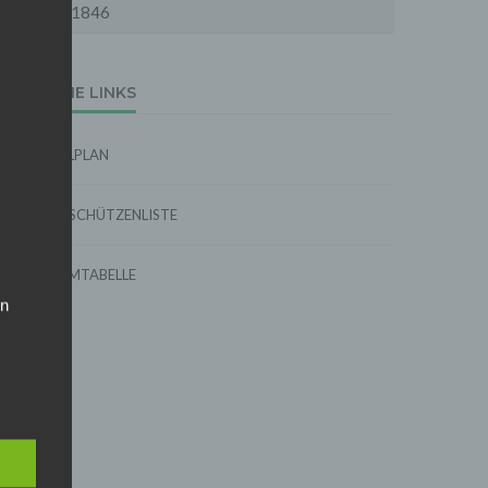
1846
EXTERNE LINKS
SPIELPLAN
TORSCHÜTZENLISTE
FORMTABELLE
on
site")
ins,
 das
 Stelle