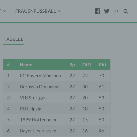
T
FRAUENFUSSBALL
TABELLE
#
Name
Sp
Diff
Pkt
1
FC Bayern München
27
72
70
2
Borussia Dortmund
27
30
61
3
VfB Stuttgart
27
20
53
4
RB Leipzig
27
18
50
5
1899 Hoffenheim
27
15
50
6
Bayer Leverkusen
27
16
46