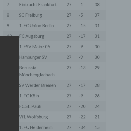
7
Eintracht Frankfurt
27
-1
38
8
SC Freiburg
27
-5
37
9
1. FC Union Berlin
27
-15
31
10
FC Augsburg
27
-17
31
11
1. FSV Mainz 05
27
-9
30
12
Hamburger SV
27
-9
30
13
Borussia
27
-13
29
Mönchengladbach
14
SV Werder Bremen
27
-17
28
15
1. FC Köln
27
-9
26
16
FC St. Pauli
27
-20
24
17
VfL Wolfsburg
27
-22
21
18
1. FC Heidenheim
27
-34
15