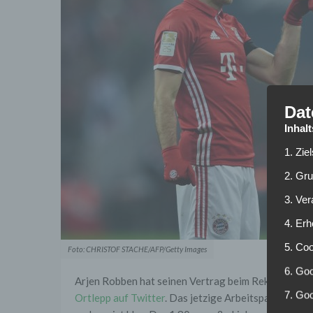
Dat
Inhal
1. Zie
2. Gr
3. Ve
4. Erh
5. Co
Foto: CHRISTOF STACHE/AFP/Getty Images
6. Goo
Arjen Robben hat seinen Vertrag beim Rekordmeiste
7. Go
Ortlepp auf Twitter
. Das jetzige Arbeitspapiers de