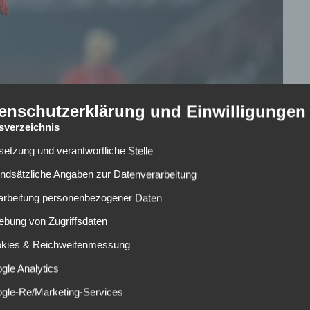
enschutzerklärung und Einwilligungen
tsverzeichnis
lsetzung und verantwortliche Stelle
undsätzliche Angaben zur Datenverarbeitung
rarbeitung personenbezogener Daten
ebung von Zugriffsdaten
okies & Reichweitenmessung
gle Analytics
r verlängert. Das berichtet Sport1 Reporter
Christian
ogle-Re/Marketing-Services
s niederländischen Nationalspielers endet am 30.06.2017