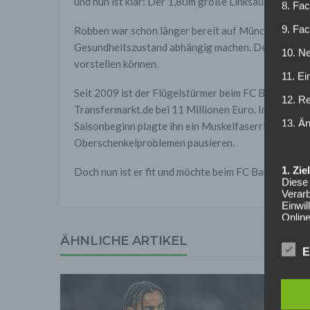
und nun ist klar: Der 1,80m große Linksaußen hängt 
8. Fac
9. Fa
Robben war schon länger bereit auf München zu ver
Gesundheitszustand abhängig machen. Der 32 Jährig
10. Ne
vorstellen können.
11. Ei
Seit 2009 ist der Flügelstürmer beim FC Bayern Mün
12. R
Transfermarkt.de bei 11 Millionen Euro. In dieser S
13. Ä
Saisonbeginn plagte ihn ein Muskelfaserriss im Ad
Oberschenkelproblemen pausieren.
1. Zi
Doch nun ist er fit und möchte beim FC Bayern noch
Diese 
Verarb
Einwi
Onlin
Inhalt
ÄHNLICHE ARTIKEL
auf. 
E
Syste
Online
Anbiet
ist [