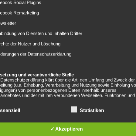
noch ein Jahr bei den Bayern dran.
ebook Social Plugins
cebook Remarketing
längern, jedoch wollte er das von seinem
e hätte sich auch ein Karriereende am Saisonende
wsletter
nbindung von Diensten und Inhalten Dritter
chen unter Vertrag. Sein Marktwert liegt aktuell laut
echte der Nutzer und Löschung
aison verpasste Robben vier Spiele durch Verletzungen: Zu
nderungen der Datenschutzerklärung
duktorenbereich. Gegen Dortmund musste er mit
elsetzung und verantwortliche Stelle
 ein weiteres Jahr dran hängen!
Datenschutzerklärung klärt über die Art, den Umfang und Zweck der
eitung (u.a. Erhebung, Verarbeitung und Nutzung sowie Einholung v
lligungen) von personenbezogenen Daten innerhalb unseres
eangebotes und der mit ihm verbundenen Webseiten, Funktionen und
e (nachfolgend gemeinsam bezeichnet als "Onlineangebot" oder "Web
Die Datenschutzerklärung gilt unabhängig von den verwendeten Doma
ssenziell
Statistiken
men, Plattformen und Geräten (z.B. Desktop oder Mobile) auf denen
angebot ausgeführt wird.
er des Onlineangebotes und die datenschutzrechtlich verantwortliche
✓ Akzeptieren
company_name], Inhaber: [company_owner], [adress_street],