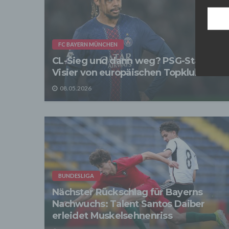
[adres
Für d
Der B
Online
geschl
FC BAYERN MÜNCHEN
CL-Sieg und dann weg? PSG-Star im
2. Gr
Wir ve
Visier von europäischen Topklubs
einsc
Daten
08.05.2026
werden
Daten 
erford
Einwil
Wir tr
entspr
der D
verarb
Zerstö
BUNDESLIGA
Nächster Rückschlag für Bayerns
Sofer
sonsti
Nachwuchs: Talent Santos Daiber
"Dritt
erleidet Muskelsehnenriss
davon 
stattf