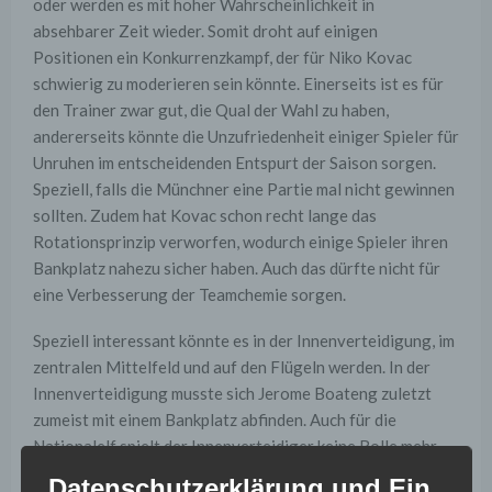
oder werden es mit hoher Wahrscheinlichkeit in
absehbarer Zeit wieder. Somit droht auf einigen
Positionen ein Konkurrenzkampf, der für Niko Kovac
schwierig zu moderieren sein könnte. Einerseits ist es für
den Trainer zwar gut, die Qual der Wahl zu haben,
andererseits könnte die Unzufriedenheit einiger Spieler für
Unruhen im entscheidenden Entspurt der Saison sorgen.
Speziell, falls die Münchner eine Partie mal nicht gewinnen
sollten. Zudem hat Kovac schon recht lange das
Rotationsprinzip verworfen, wodurch einige Spieler ihren
Bankplatz nahezu sicher haben. Auch das dürfte nicht für
eine Verbesserung der Teamchemie sorgen.
Speziell interessant könnte es in der Innenverteidigung, im
zentralen Mittelfeld und auf den Flügeln werden. In der
Innenverteidigung musste sich Jerome Boateng zuletzt
zumeist mit einem Bankplatz abfinden. Auch für die
Nationalelf spielt der Innenverteidiger keine Rolle mehr.
Das könnte für reichlich Frust bei ihm sorgen. Im
Datenschutzerklärung und Ein