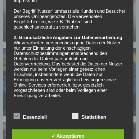
Impressum
Der Begriff "Nutzer" umfasst alle Kunden und Besucher
BUNDESLIGA
unseres Onlineangebotes. Die verwendeten
Bayern-Legende Lizarazu warnt: Dieses Risiko
Begrifflichkeiten, wie z.B. "Nutzer" sind
sollte Kompany gegen PSG vermeiden
geschlechtsneutral zu verstehen.
05.05.2026
2. Grundsätzliche Angaben zur Datenverarbeitung
Wir verarbeiten personenbezogene Daten der Nutzer
nur unter Einhaltung der einschlägigen
Datenschutzbestimmungen entsprechend den
Geboten der Datensparsamkeit- und
Datenvermeidung. Das bedeutet die Daten der Nutzer
werden nur beim Vorliegen einer gesetzlichen
Erlaubnis, insbesondere wenn die Daten zur
Erbringung unserer vertraglichen Leistungen sowie
Online-Services erforderlich, bzw. gesetzlich
BUNDESLIGA
vorgeschrieben sind oder beim Vorliegen einer
Nächster Rückschlag für Bayerns Nachwuchs:
Einwilligung verarbeitet.
Talent Santos Daiber erleidet Muskelsehnenriss
Wir treffen organisatorische, vertragliche und
05.05.2026
technische Sicherheitsmaßnahmen entsprechend dem
Stand der Technik, um sicher zu stellen, dass die
Essenziell
Statistiken
Vorschriften der Datenschutzgesetze eingehalten
werden und um damit die durch uns verarbeiteten
Daten gegen zufällige oder vorsätzliche
✓ Akzeptieren
Manipulationen, Verlust, Zerstörung oder gegen den