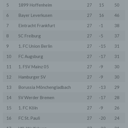
Wir übermitteln die Daten der Nutzer an Dritte nur,
5
1899 Hoffenheim
27
15
50
wenn dies für Abrechnungszwecke notwendig ist (z.B.
an einen Zahlungsdienstleister) oder für andere
6
Bayer Leverkusen
27
16
46
Zwecke, wenn diese notwendig sind, um unsere
vertraglichen Verpflichtungen gegenüber den Nutzern
7
Eintracht Frankfurt
27
-1
38
zu erfüllen (z.B. Adressmitteilung an Lieferanten).
8
SC Freiburg
27
-5
37
Bei der Kontaktaufnahme mit uns (per Kontaktformular
oder Email) werden die Angaben des Nutzers zwecks
Bearbeitung der Anfrage sowie für den Fall, dass
9
1. FC Union Berlin
27
-15
31
Anschlussfragen entstehen, gespeichert.
Personenbezogene Daten werden gelöscht, sofern sie
10
FC Augsburg
27
-17
31
ihren Verwendungszweck erfüllt haben und der
Löschung keine Aufbewahrungspflichten
11
1. FSV Mainz 05
27
-9
30
entgegenstehen.
12
Hamburger SV
27
-9
30
4. Erhebung von Zugriffsdaten
Wir erheben Daten über jeden Zugriff auf den Server,
13
Borussia Mönchengladbach
27
-13
29
auf dem sich dieser Dienst befindet (so genannte
Serverlogfiles). Zu den Zugriffsdaten gehören Name
14
SV Werder Bremen
27
-17
28
der abgerufenen Webseite, Datei, Datum und Uhrzeit
des Abrufs, übertragene Datenmenge, Meldung über
15
1. FC Köln
27
-9
26
erfolgreichen Abruf, Browsertyp nebst Version, das
Betriebssystem des Nutzers, Referrer URL (die zuvor
16
FC St. Pauli
27
-20
24
besuchte Seite), IP-Adresse und der anfragende
Provider.