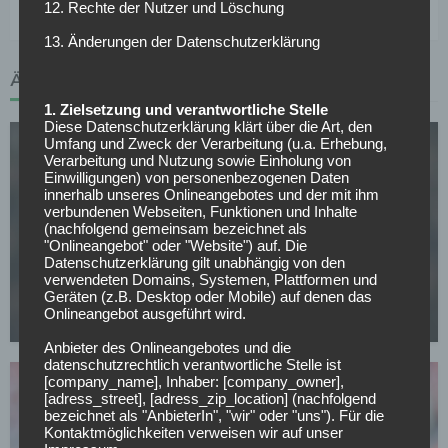
12. Rechte der Nutzer und Löschung
13. Änderungen der Datenschutzerklärung
ÄHNLICHE ARTIKEL
1. Zielsetzung und verantwortliche Stelle
Diese Datenschutzerklärung klärt über die Art, den
Umfang und Zweck der Verarbeitung (u.a. Erhebung,
Verarbeitung und Nutzung sowie Einholung von
Einwilligungen) von personenbezogenen Daten
innerhalb unseres Onlineangebotes und der mit ihm
verbundenen Webseiten, Funktionen und Inhalte
(nachfolgend gemeinsam bezeichnet als
"Onlineangebot" oder "Website") auf. Die
FC BAYERN MÜNCHEN
Datenschutzerklärung gilt unabhängig von den
CL-Sieg und dann weg? PSG-Star im Visier von
verwendeten Domains, Systemen, Plattformen und
europäischen Topklubs
Geräten (z.B. Desktop oder Mobile) auf denen das
Onlineangebot ausgeführt wird.
08.05.2026
Anbieter des Onlineangebotes und die
datenschutzrechtlich verantwortliche Stelle ist
[company_name], Inhaber: [company_owner],
[adress_street], [adress_zip_location] (nachfolgend
bezeichnet als "AnbieterIn", "wir" oder "uns"). Für die
Kontaktmöglichkeiten verweisen wir auf unser