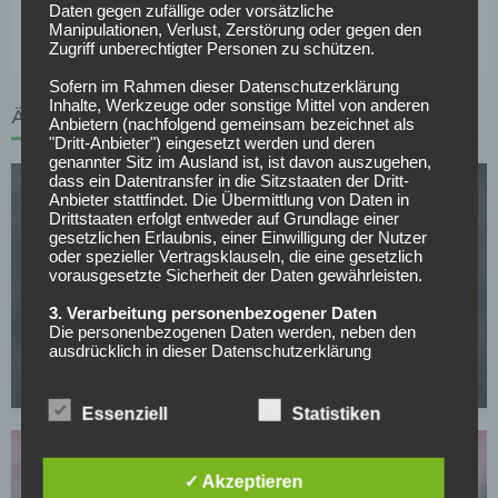
6 bei 130:55 Toren
Daten gegen zufällige oder vorsätzliche
Manipulationen, Verlust, Zerstörung oder gegen den
Zugriff unberechtigter Personen zu schützen.
Sofern im Rahmen dieser Datenschutzerklärung
Inhalte, Werkzeuge oder sonstige Mittel von anderen
ÄHNLICHE ARTIKEL
Anbietern (nachfolgend gemeinsam bezeichnet als
"Dritt-Anbieter") eingesetzt werden und deren
genannter Sitz im Ausland ist, ist davon auszugehen,
dass ein Datentransfer in die Sitzstaaten der Dritt-
Anbieter stattfindet. Die Übermittlung von Daten in
Drittstaaten erfolgt entweder auf Grundlage einer
gesetzlichen Erlaubnis, einer Einwilligung der Nutzer
oder spezieller Vertragsklauseln, die eine gesetzlich
vorausgesetzte Sicherheit der Daten gewährleisten.
FC BAYERN MÜNCHEN
3. Verarbeitung personenbezogener Daten
CL-Sieg und dann weg? PSG-Star im Visier von
Die personenbezogenen Daten werden, neben den
ausdrücklich in dieser Datenschutzerklärung
europäischen Topklubs
genannten Verwendung, für die folgenden Zwecke auf
08.05.2026
Grundlage gesetzlicher Erlaubnisse oder
Einwilligungen der Nutzer verarbeitet:
Essenziell
Statistiken
- Die Zurverfügungstellung, Ausführung, Pflege,
Optimierung und Sicherung unserer Dienste-, Service-
und Nutzerleistungen;
✓ Akzeptieren
- Die Gewährleistung eines effektiven Kundendienstes