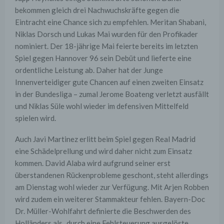
bekommen gleich drei Nachwuchskräfte gegen die
Eintracht eine Chance sich zu empfehlen. Meritan Shabani,
Niklas Dorsch und Lukas Mai wurden für den Profikader
nominiert. Der 18-jährige Mai feierte bereits im letzten
Spiel gegen Hannover 96 sein Debüt und lieferte eine
ordentliche Leistung ab. Daher hat der Junge
Innenverteidiger gute Chancen auf einen zweiten Einsatz
in der Bundesliga – zumal Jerome Boateng verletzt ausfällt
und Niklas Süle wohl wieder im defensiven Mittelfeld
spielen wird.
Auch Javi Martinez erlitt beim Spiel gegen Real Madrid
eine Schädelprellung und wird daher nicht zum Einsatz
kommen. David Alaba wird aufgrund seiner erst
überstandenen Rückenprobleme geschont, steht allerdings
am Dienstag wohl wieder zur Verfügung. Mit Arjen Robben
wird zudem ein weiterer Stammakteur fehlen. Bayern-Doc
Dr. Müller-Wohlfahrt definierte die Beschwerden des
Holländers als „durch eine Fehlsteuerung ausgelöste