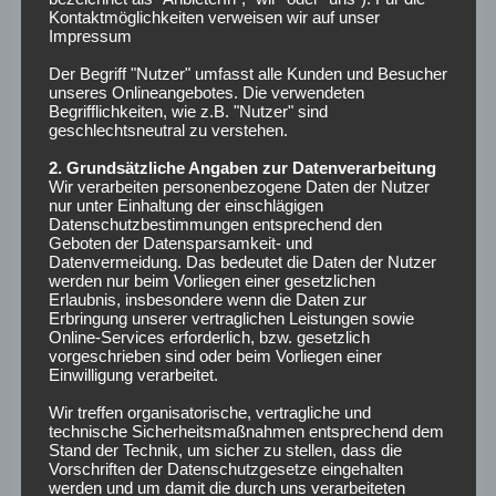
Kontaktmöglichkeiten verweisen wir auf unser
FC Bayern:
Ulreich – Rafinha – Mai – Hummels – Bernat –
Impressum
Süle – Dorsch – Rudy – Tolisso – Thiago – Wagner
Der Begriff "Nutzer" umfasst alle Kunden und Besucher
unseres Onlineangebotes. Die verwendeten
Eintracht Frankfurt:
Hradecky – Russ – Abraham –
Begrifflichkeiten, wie z.B. "Nutzer" sind
Falette – da Costa – Chandler – Fernandes – Mascarell –
geschlechtsneutral zu verstehen.
Wolf – Gracinovic – Jovic
2. Grundsätzliche Angaben zur Datenverarbeitung
Wir verarbeiten personenbezogene Daten der Nutzer
Fakten zum Spiel
nur unter Einhaltung der einschlägigen
Datenschutzbestimmungen entsprechend den
Geboten der Datensparsamkeit- und
Datenvermeidung. Das bedeutet die Daten der Nutzer
Anpfiff:
Samstag, den 27.04.2018, um 15:30 Uhr
werden nur beim Vorliegen einer gesetzlichen
Stadion:
Allianz Arena, München
Erlaubnis, insbesondere wenn die Daten zur
Erbringung unserer vertraglichen Leistungen sowie
Schiedsrichter:
Christian Dingert (SR), Tobias Christ
Online-Services erforderlich, bzw. gesetzlich
(SR-A. 1), Timo Gerach (SR-A. 2),Christian Gittelmann
vorgeschrieben sind oder beim Vorliegen einer
(4. Offizieller), Frank Willenborg (VA), Alexander Sather
Einwilligung verarbeitet.
(VA-A)
Wir treffen organisatorische, vertragliche und
Bilanz gegeneinander:
56 – 24 – 29 bei 202:147
technische Sicherheitsmaßnahmen entsprechend dem
Stand der Technik, um sicher zu stellen, dass die
Toren
Vorschriften der Datenschutzgesetze eingehalten
Bilanz gegeneinander bei Heimspiel Bayern:
40 – 6 –
werden und um damit die durch uns verarbeiteten