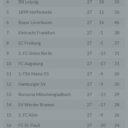
4
RB Leipzig
27
18
50
ihres Browsers zu deaktivieren. Gespeicherte Cookies
können in den Systemeinstellungen des Browsers
5
1899 Hoffenheim
27
15
50
gelöscht werden. Der Ausschluss von Cookies kann
zu Funktionseinschränkungen dieses Onlineangebotes
führen.
6
Bayer Leverkusen
27
16
46
Es besteht die Möglichkeit, viele Online-Anzeigen-
7
Eintracht Frankfurt
27
-1
38
Cookies von Unternehmen über die US-amerikanische
Seite http://www.aboutads.info/choices oder die EU-
8
SC Freiburg
27
-5
37
Seite http://www.youronlinechoices.com/uk/your-ad-
choices/ zu verwalten.
9
1. FC Union Berlin
27
-15
31
6. Google Analytics
10
FC Augsburg
27
-17
31
Wir setzen Google Analytics, einen Webanalysedienst
der Google Inc. ("Google") ein. Google verwendet
11
1. FSV Mainz 05
27
-9
30
Cookies. Die durch das Cookie erzeugten
Informationen über Benutzung des Onlineangebotes
12
Hamburger SV
27
-9
30
durch die Nutzer werden in der Regel an einen Server
von Google in den USA übertragen und dort
13
Borussia Mönchengladbach
27
-13
29
gespeichert.
Google wird diese Informationen in unserem Auftrag
14
SV Werder Bremen
27
-17
28
benutzen, um die Nutzung unseres Onlineangebotes
durch die Nutzer auszuwerten, um Reports über die
15
1. FC Köln
27
-9
26
Aktivitäten innerhalb dieses Onlineangebotes
zusammenzustellen und um weitere mit der Nutzung
16
FC St. Pauli
27
-20
24