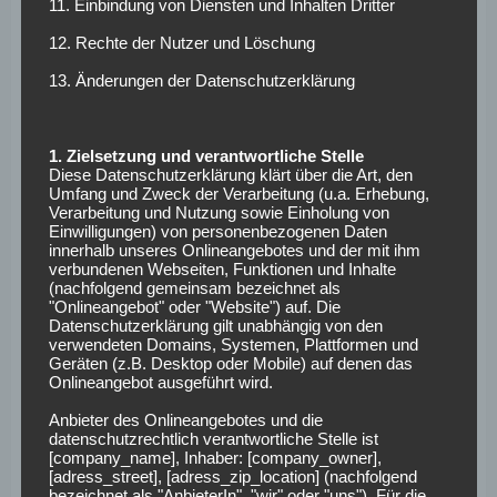
der Cheftrainer der Eintracht. Seinen Matchplan erklärt
11. Einbindung von Diensten und Inhalten Dritter
Kovac wie folgt: „Wir müssen gut verteidigen, mehr laufen
12. Rechte der Nutzer und Löschung
als der Gegner und die wenigen Gelegenheiten konsequent
ausspielen.“
13. Änderungen der Datenschutzerklärung
Personell muss Eintracht Frankfurt auf einige Spieler
verzichten. In der Defensive bleiben derzeit wenige
1. Zielsetzung und verantwortliche Stelle
Diese Datenschutzerklärung klärt über die Art, den
Optionen, da Innenverteidiger Carlos Salcedo verletzt
Umfang und Zweck der Verarbeitung (u.a. Erhebung,
fehlt und Defensiv-Allrounder Makoto Hasebe gesperrt
Verarbeitung und Nutzung sowie Einholung von
Einwilligungen) von personenbezogenen Daten
ist. Bei einer erwarteten Dreierkette kämen somit nur
innerhalb unseres Onlineangebotes und der mit ihm
Maro Russ, David Abraham und Simon Falette in Frage.
verbundenen Webseiten, Funktionen und Inhalte
„Das liegt nahe“, sagte der Coach, ließ aber den finalen
(nachfolgend gemeinsam bezeichnet als
"Onlineangebot" oder "Website") auf. Die
Plan offen. „Möglicherweise agieren wir taktisch auch
Datenschutzerklärung gilt unabhängig von den
anders“ – dies würde wiederum eine Umstellung auf die
verwendeten Domains, Systemen, Plattformen und
Geräten (z.B. Desktop oder Mobile) auf denen das
Viererkette bedeueten.
Onlineangebot ausgeführt wird.
Mögliche
Anbieter des Onlineangebotes und die
datenschutzrechtlich verantwortliche Stelle ist
Aufstellungen
[company_name], Inhaber: [company_owner],
[adress_street], [adress_zip_location] (nachfolgend
bezeichnet als "AnbieterIn", "wir" oder "uns"). Für die