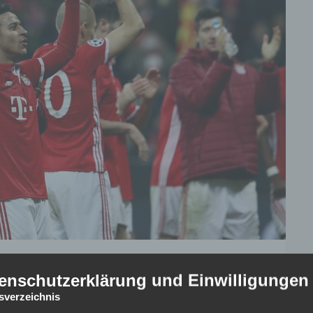
enschutzerklärung und Einwilligungen
er des gestrigen Abends – Arsenal London mit 5:1 (1:1) aus
tsverzeichnis
- Achtelfinales in der Allianz Arena zeigt der FC Bayern