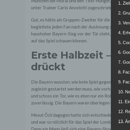
München die Moral und den Titel-Hunger, den man ih
1. Zie
unter Trainer Carlo Ancelotti zugeschrieben hatte.
2. Gr
Gut, es hätte als Gruppen-Zweiter für die Bayern 
3. Ve
begleitete jeden Fan nach der Auslosung die Aussage
4. Erh
haushoher Bayern-Sieg vor der Tür steht, dann hät
auf das Spiel schauen können.
5. Co
Erste Halbzeit – ei
6. Goo
7. Go
drückt
8. Fac
Die Bayern wussten, wie beim Spiel gegen RB Leipzig
9. Fa
zugleich gestartet werden muss, wie vorhanden. Dam
10. Ne
und schoss ein Tor, wie es eben nur ein Robben kann,
11. Ei
zuverlässig. Die Bayern waren überlegen und domini
12. R
Mesut Özil dagegen hatte sich entschieden an dem d
13. Ä
und war so nützlich für das Spiel der Londoner, w
Denn ein Mann ließ sich eine Bayern-Show nicht gefa