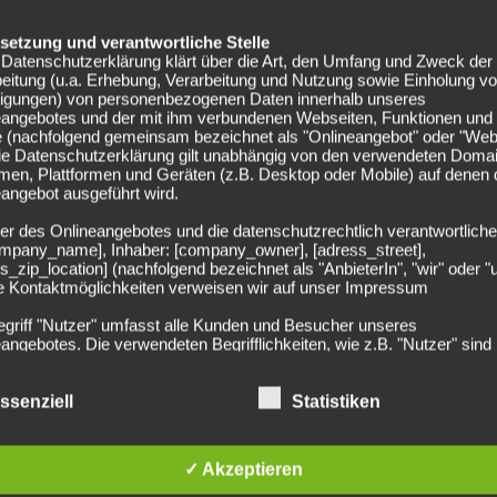
en konnte, aber nicht entschärfen. Die Münchner-Abwehr
elsetzung und verantwortliche Stelle
im Netz des Bayern-Tores.
Datenschutzerklärung klärt über die Art, den Umfang und Zweck der
eitung (u.a. Erhebung, Verarbeitung und Nutzung sowie Einholung v
Tor-Jubel am
lligungen) von personenbezogenen Daten innerhalb unseres
eangebotes und der mit ihm verbundenen Webseiten, Funktionen und
e (nachfolgend gemeinsam bezeichnet als "Onlineangebot" oder "Web
Die Datenschutzerklärung gilt unabhängig von den verwendeten Doma
men, Plattformen und Geräten (z.B. Desktop oder Mobile) auf denen
angebot ausgeführt wird.
63.), 5:1 Müller (88.)
er des Onlineangebotes und die datenschutzrechtlich verantwortliche
company_name], Inhaber: [company_owner], [adress_street],
 viele weitere Chancen seitens der Bayern liegen gelassen
s_zip_location] (nachfolgend bezeichnet als "AnbieterIn", "wir" oder "
, wovor die Bundesliga-Teams in den letzten Spielen keine
ie Kontaktmöglichkeiten verweisen wir auf unser Impressum
as sie sollten. Ein hervorragender Bayern-Sieg und ein
egriff "Nutzer" umfasst alle Kunden und Besucher unseres
. Auch der in der 86. Minute für Lewandowski
angebotes. Die verwendeten Begrifflichkeiten, wie z.B. "Nutzer" sind
Frust bei seinem Tor + Jubel endlich hinaus lassen. Pure
echtsneutral zu verstehen.
ta) und Rafinha (Robben) auf den heimischen Rasen.
undsätzliche Angaben zur Datenverarbeitung
ssenziell
Statistiken
rarbeiten personenbezogene Daten der Nutzer nur unter Einhaltung 
en Fans, die nach den letzten Auftritten in der Bundesliga
hlägigen Datenschutzbestimmungen entsprechend den Geboten der
sparsamkeit- und Datenvermeidung. Das bedeutet die Daten der Nut
g gegen Ingolstadt, alles andere als arrogant ins
✓ Akzeptieren
 nur beim Vorliegen einer gesetzlichen Erlaubnis, insbesondere wen
ertelfinale steht weit offen für den deutschen
zur Erbringung unserer vertraglichen Leistungen sowie Online-Servi