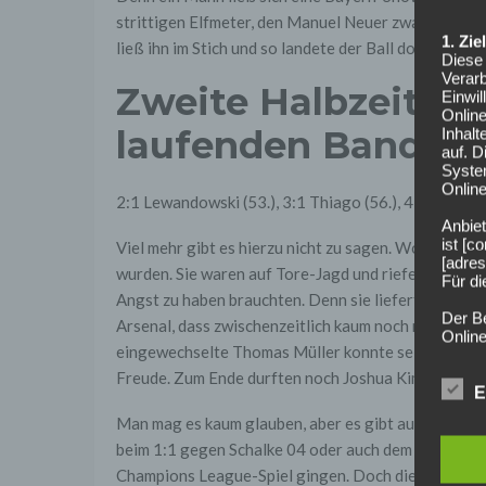
strittigen Elfmeter, den Manuel Neuer zwar parier
1. Zi
ließ ihn im Stich und so landete der Ball doch noch 
Diese 
Verarb
Zweite Halbzeit – 
Einwi
Onlin
laufenden Band
Inhalt
auf. 
Syste
Online
2:1 Lewandowski (53.), 3:1 Thiago (56.), 4:1 Thiago (
Anbiet
ist [
Viel mehr gibt es hierzu nicht zu sagen. Wobei noch
[adres
wurden. Sie waren auf Tore-Jagd und riefen alles ab
Für d
Angst zu haben brauchten. Denn sie lieferten das, w
Der B
Arsenal, dass zwischenzeitlich kaum noch mitspielte
Online
eingewechselte Thomas Müller konnte seinen ganzen 
geschl
Freude. Zum Ende durften noch Joshua Kimmich (Cos
2. Gr
E
Wir ve
Man mag es kaum glauben, aber es gibt auch diejenig
einsc
Daten
beim 1:1 gegen Schalke 04 oder auch dem späten Sie
werden
Champions League-Spiel gingen. Doch die Tür ins Vi
Daten 