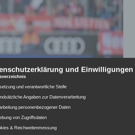
enschutzerklärung und Einwilligungen
tsverzeichnis
lsetzung und verantwortliche Stelle
undsätzliche Angaben zur Datenverarbeitung
rarbeitung personenbezogener Daten
ebung von Zugriffsdaten
g sich einen Haarriss im linken Mittelfuß zu. Nur kurze
okies & Reichweitenmessung
gue-Viertelfinale gegen Real Madrid erneut. Daraufhin fiel