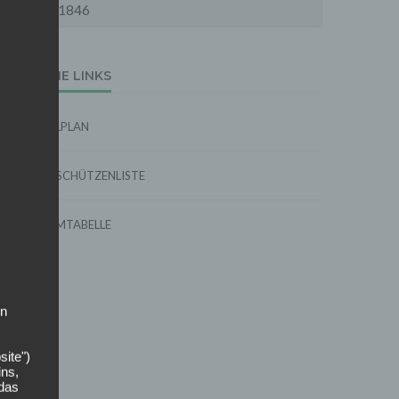
1846
EXTERNE LINKS
SPIELPLAN
TORSCHÜTZENLISTE
FORMTABELLE
on
site")
ins,
 das