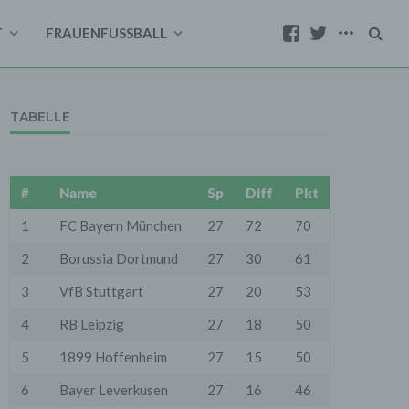
T
FRAUENFUSSBALL
TABELLE
#
Name
Sp
Diff
Pkt
1
FC Bayern München
27
72
70
2
Borussia Dortmund
27
30
61
3
VfB Stuttgart
27
20
53
4
RB Leipzig
27
18
50
5
1899 Hoffenheim
27
15
50
6
Bayer Leverkusen
27
16
46