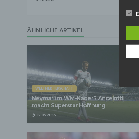
Online
Anbiet
E
ist [
[adres
Für d
ÄHNLICHE ARTIKEL
Der B
Online
geschl
2. Gr
Wir ve
einsc
Daten
werden
Daten 
WELTMEISTERSCHAFT
erford
Einwil
Neymar im WM-Kader? Ancelotti
macht Superstar Hoffnung
Wir tr
entspr
12.05.2026
der D
verarb
Zerstö
Sofer