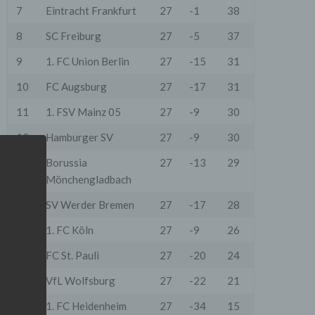
7
Eintracht Frankfurt
27
-1
38
8
SC Freiburg
27
-5
37
9
1. FC Union Berlin
27
-15
31
10
FC Augsburg
27
-17
31
11
1. FSV Mainz 05
27
-9
30
12
Hamburger SV
27
-9
30
13
Borussia
27
-13
29
Mönchengladbach
14
SV Werder Bremen
27
-17
28
15
1. FC Köln
27
-9
26
16
FC St. Pauli
27
-20
24
17
VfL Wolfsburg
27
-22
21
18
1. FC Heidenheim
27
-34
15