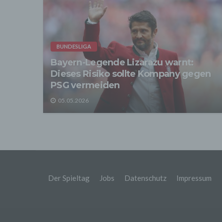
sonsti
"Dritt
davon 
stattf
Grundl
BUNDESLIGA
spezie
Daten
Bayern-Legende Lizarazu warnt:
Dieses Risiko sollte Kompany gegen
3. Ve
Die p
PSG vermeiden
Daten
Grundl
05.05.2026
- Die 
unsere
- Die 
Wir üb
Abrech
ander
Verpfl
Liefer
Der Spieltag
Jobs
Datenschutz
Impressum
Bei de
Angab
Anschl
Perso