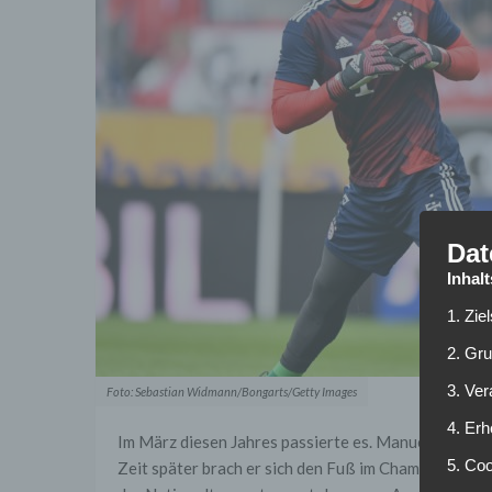
Dat
Inhal
1. Zie
2. Gr
3. Ve
Foto: Sebastian Widmann/Bongarts/Getty Images
4. Erh
Im März diesen Jahres passierte es. Manuel Neuer zo
5. Co
Zeit später brach er sich den Fuß im Champions Lea