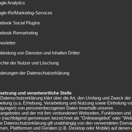
pieltag gab er beim Auswärtsspiel gegen den SV Werder
gle Analytics
icht lange, bis er sich im Training zum dritten Mal den
ogle-Re/Marketing-Services
ebook Social Plugins
 sich
cebook Remarketing
wsletter
Rückkehr des 31-Jährigen weiter nach hinten. Demnach muss
chnete man zu Beginn mit sechs Wochen, sei in
nbindung von Diensten und Inhalten Dritter
en die Rede. Eigentlich hatten die Münchener ein Comeback
echte der Nutzer und Löschung
it jedoch etwas wird, ist zum jetzigen Zeitpunkt äußerst
nderungen der Datenschutzerklärung
nd im kommenden Jahr sollte nicht in Gefahr sein.
eugt
elsetzung und verantwortliche Stelle
Datenschutzerklärung klärt über die Art, den Umfang und Zweck der
eitung (u.a. Erhebung, Verarbeitung und Nutzung sowie Einholung v
rotz des Ausfalls von Manuel Neuer, aktuell jedoch keine.
lligungen) von personenbezogenen Daten innerhalb unseres
n den vergangenen Wochen gut und weiß durchaus zu
eangebotes und der mit ihm verbundenen Webseiten, Funktionen und
 glücklich. „Ich freue mich, dass es jetzt so gut läuft und
e (nachfolgend gemeinsam bezeichnet als "Onlineangebot" oder "Web
Die Datenschutzerklärung gilt unabhängig von den verwendeten Doma
r langjährige Stuttgarter nach dem Spiel gegen Borussia
men, Plattformen und Geräten (z.B. Desktop oder Mobile) auf denen