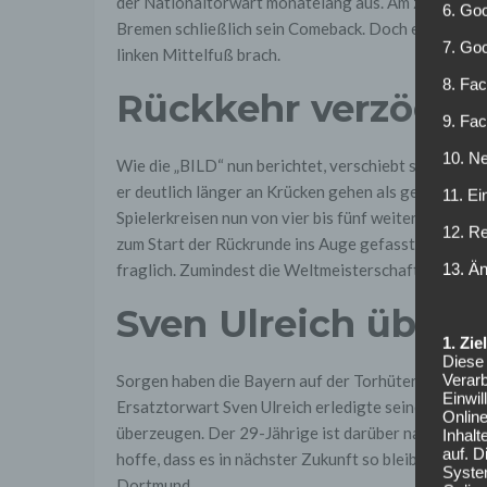
der Nationaltorwart monatelang aus. Am zweiten S
6. Goo
Bremen schließlich sein Comeback. Doch es dauerte n
7. Go
linken Mittelfuß brach.
8. Fac
Rückkehr verzögert
9. Fa
10. Ne
Wie die „BILD“ nun berichtet, verschiebt sich die 
er deutlich länger an Krücken gehen als geplant. Re
11. Ei
Spielerkreisen nun von vier bis fünf weiteren Woch
12. R
zum Start der Rückrunde ins Auge gefasst. Ob es dam
13. Ä
fraglich. Zumindest die Weltmeisterschaft in Russla
Sven Ulreich überz
1. Zi
Diese 
Verarb
Sorgen haben die Bayern auf der Torhüterposition, t
Einwi
Ersatztorwart Sven Ulreich erledigte seinen Job i
Onlin
überzeugen. Der 29-Jährige ist darüber natürlich sehr
Inhalt
auf. 
hoffe, dass es in nächster Zukunft so bleibt“, so de
Syste
Dortmund.